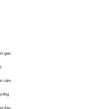
ảm giác
ợ
đạt cảm
 dưỡng
ng đau.