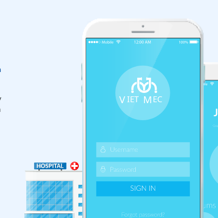
n
y
m