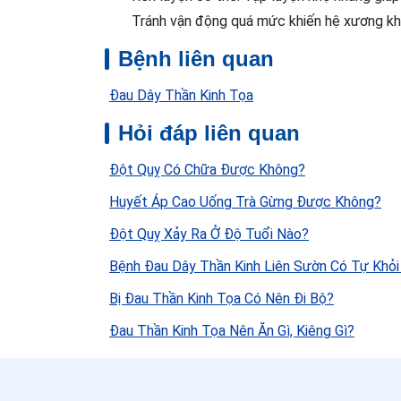
Tránh vận động quá mức khiến hệ xương kh
Bệnh liên quan
Đau Dây Thần Kinh Tọa
Hỏi đáp liên quan
Đột Quỵ Có Chữa Được Không?
Huyết Áp Cao Uống Trà Gừng Được Không?
Đột Quỵ Xảy Ra Ở Độ Tuổi Nào?
Bệnh Đau Dây Thần Kinh Liên Sườn Có Tự Khỏ
Bị Đau Thần Kinh Tọa Có Nên Đi Bộ?
Đau Thần Kinh Tọa Nên Ăn Gì, Kiêng Gì?