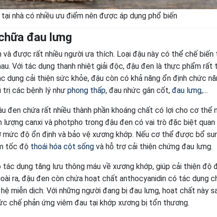
tại nhà có nhiều ưu điểm nên được áp dụng phổ biến
chữa đau lưng
 và được rất nhiều người ưa thích. Loại đậu này có thể chế biến
. Với tác dụng thanh nhiệt giải độc, đậu đen là thực phẩm rất 
ác dụng cải thiện sức khỏe, đậu còn có khả năng ổn định chức n
 trị các bệnh lý như
phong thấp
, đau nhức gân cốt,
đau lưng
,…
đậu đen chứa rất nhiều thành phần khoáng chất có lợi cho cơ thể 
àm lượng canxi và photpho trong đậu đen có vai trò đặc biệt quan
 ở mức độ ổn định và bảo vệ xương khớp. Nếu cơ thể được bổ su
ậm tốc độ
thoái hóa cột sống
và hỗ trợ cải thiện chứng đau lưng.
 tác dụng tăng lưu thông máu về xương khớp, giúp cải thiện độ 
ài ra, đậu đen còn chứa hoạt chất anthocyanidin có tác dụng 
hệ miễn dịch. Với những người đang bị đau lưng, hoạt chất này sa
 ức chế phản ứng viêm đau tại khớp xương bị tổn thương.