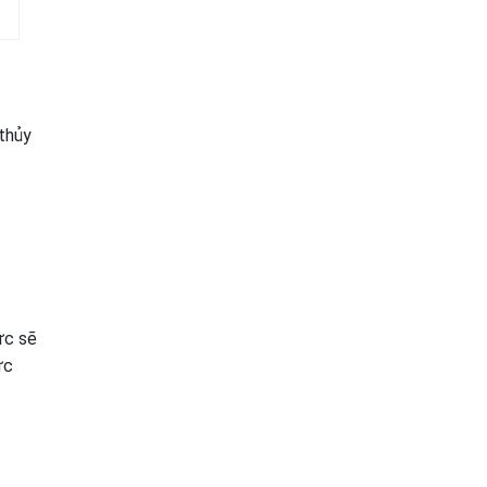
 thủy
ức sẽ
ực