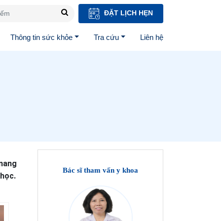
ĐẶT LỊCH HẸN
Thông tin sức khỏe
Tra cứu
Liên hệ
 mang
Bác sĩ tham vấn y khoa
 học.