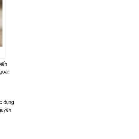
biến
goài.
ác dụng
nguyên