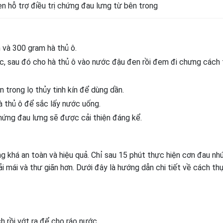
 hỗ trợ điều trị chứng đau lưng từ bên trong
và 300 gram hà thủ ô.
ớc, sau đó cho hà thủ ô vào nước đậu đen rồi đem đi chưng cách
n trong lọ thủy tinh kín để dùng dần.
à thủ ô để sắc lấy nước uống.
chứng đau lưng sẽ được cải thiện đáng kể.
 khá an toàn và hiệu quả. Chỉ sau 15 phút thực hiện cơn đau nh
i mái và thư giãn hơn. Dưới đây là hướng dẫn chi tiết về cách th
 rồi vớt ra để cho ráo nước.