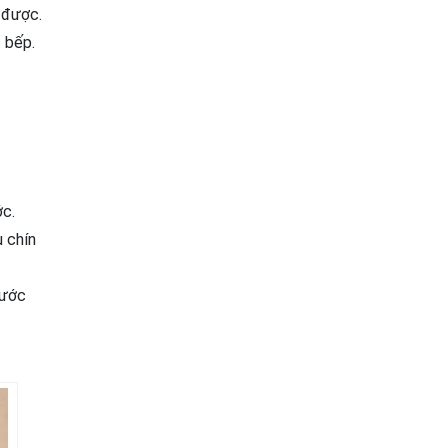
 được.
 bếp.
ớc.
u chín
rước