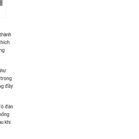
 thành
thích
ăng
như
 trọng
ng đầy
độ đàn
chống
u khi