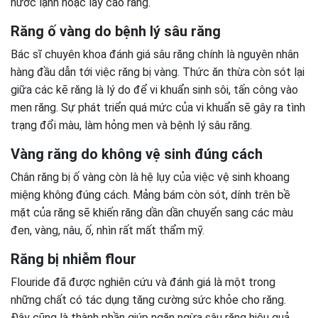
nước lạnh hoặc lấy cao răng.
Răng ố vàng do bệnh lý sâu răng
Bác sĩ chuyên khoa đánh giá sâu răng chính là nguyên nhân
hàng đầu dẫn tới việc răng bị vàng. Thức ăn thừa còn sót lại
giữa các kẽ răng là lý do để vi khuẩn sinh sôi, tấn công vào
men răng. Sự phát triển quá mức của vi khuẩn sẽ gây ra tình
trạng đổi màu, làm hỏng men và bệnh lý sâu răng.
Vàng răng do không vệ sinh đúng cách
Chân răng bị ố vàng còn là hệ lụy của việc vệ sinh khoang
miệng không đúng cách. Mảng bám còn sót, dính trên bề
mặt của răng sẽ khiến răng dần dần chuyển sang các màu
đen, vàng, nâu, ố, nhìn rất mất thẩm mỹ.
Răng bị nhiễm flour
Flouride đã được nghiên cứu và đánh giá là một trong
những chất có tác dụng tăng cường sức khỏe cho răng.
Đây cũng là thành phần giúp ngăn ngừa sâu răng hiệu quả.