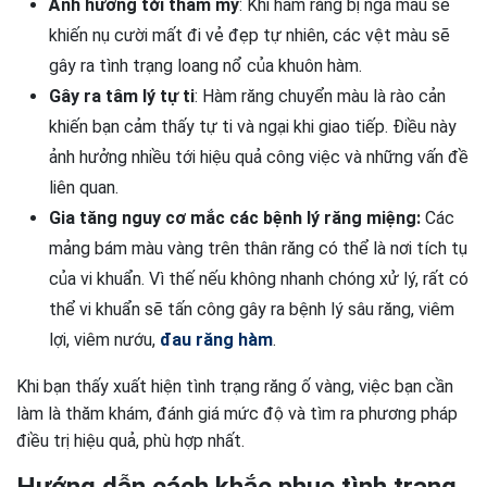
Ảnh hưởng tới thẩm mỹ
: Khi hàm răng bị ngả màu sẽ
khiến nụ cười mất đi vẻ đẹp tự nhiên, các vệt màu sẽ
gây ra tình trạng loang nổ của khuôn hàm.
Gây ra tâm lý tự ti
: Hàm răng chuyển màu là rào cản
khiến bạn cảm thấy tự ti và ngại khi giao tiếp. Điều này
ảnh hưởng nhiều tới hiệu quả công việc và những vấn đề
liên quan.
Gia tăng nguy cơ mắc các bệnh lý răng miệng:
Các
mảng bám màu vàng trên thân răng có thể là nơi tích tụ
của vi khuẩn. Vì thế nếu không nhanh chóng xử lý, rất có
thể vi khuẩn sẽ tấn công gây ra bệnh lý sâu răng, viêm
lợi, viêm nướu,
đau răng hàm
.
Khi bạn thấy xuất hiện tình trạng răng ố vàng, việc bạn cần
làm là thăm khám, đánh giá mức độ và tìm ra phương pháp
điều trị hiệu quả, phù hợp nhất.