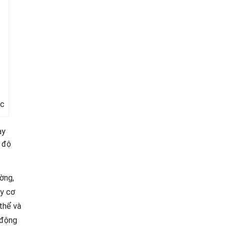
ác
ay
c độ
ờng,
uy cơ
thể và
 động