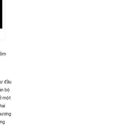
gồm
hư đầu
oàn bộ
 ở một
hai
thương
ộng