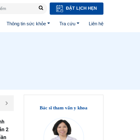
ĐẶT LỊCH HẸN
Thông tin sức khỏe
Tra cứu
Liên hệ
Bác sĩ tham vấn y khoa
nh
ẫn 2
hần