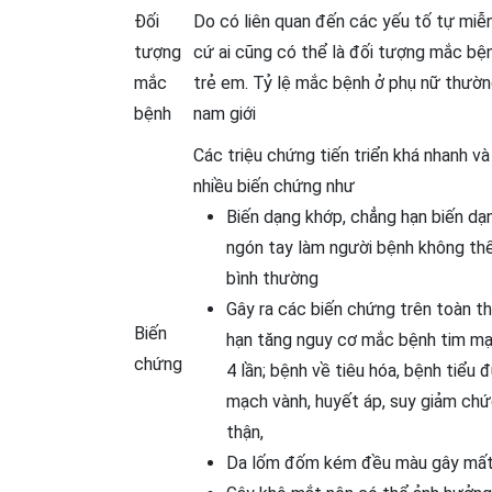
Đối
Do có liên quan đến các yếu tố tự miễ
tượng
cứ ai cũng có thể là đối tượng mắc bện
mắc
trẻ em. Tỷ lệ mắc bệnh ở phụ nữ thườ
bệnh
nam giới
Các triệu chứng tiến triển khá nhanh và 
nhiều biến chứng như
Biến dạng khớp, chẳng hạn biến dạ
ngón tay làm người bệnh không t
bình thường
Gây ra các biến chứng trên toàn t
Biến
hạn tăng nguy cơ mắc bệnh tim m
chứng
4 lần; bệnh về tiêu hóa, bệnh tiểu 
mạch vành, huyết áp, suy giảm ch
thận,
Da lốm đốm kém đều màu gây mấ