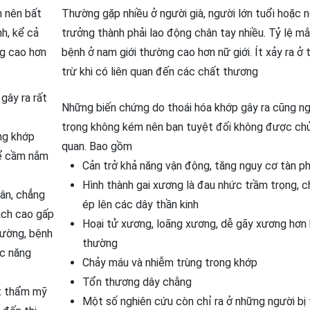
n nên bất
Thường gặp nhiều ở người già, người lớn tuổi hoặc 
h, kể cả
trưởng thành phải lao động chân tay nhiều. Tỷ lệ m
ng cao hơn
bệnh ở nam giới thường cao hơn nữ giới. Ít xảy ra ở 
trừ khi có liên quan đến các chất thương
gây ra rất
Những biến chứng do thoái hóa khớp gây ra cũng n
trọng không kém nên bạn tuyệt đối không được ch
ng khớp
quan. Bao gồm
hể cầm nắm
Cản trở khả năng vận động, tăng nguy cơ tàn p
Hình thành gai xương là đau nhức trầm trọng, 
hân, chẳng
ép lên các dây thần kinh
ạch cao gấp
Hoại tử xương, loãng xương, dễ gãy xương hơn 
đường, bệnh
thường
ức năng
Chảy máu và nhiễm trùng trong khớp
Tổn thương dây chằng
t thẩm mỹ
Một số nghiên cứu còn chỉ ra ở những người bị 