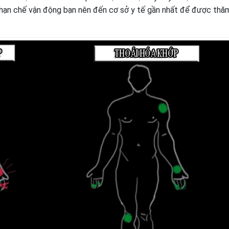
 hạn chế vận động bạn nên đến cơ sở y tế gần nhất để được th