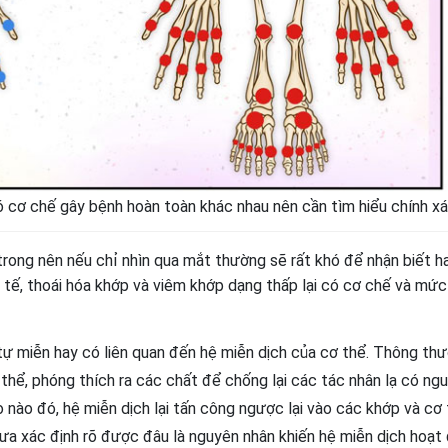
 cơ chế gây bệnh hoàn toàn khác nhau nên cần tìm hiểu chính x
rong nên nếu chỉ nhìn qua mắt thường sẽ rất khó để nhận biết h
c tế, thoái hóa khớp và viêm khớp dạng thấp lại có cơ chế và mứ
 tự miễn hay có liên quan đến hệ miễn dịch của cơ thể. Thông thư
hể, phóng thích ra các chất để chống lại các tác nhân lạ có ng
 nào đó, hệ miễn dịch lại tấn công ngược lại vào các khớp và cơ 
hưa xác định rõ được đâu là nguyên nhân khiến hệ miễn dịch hoạt