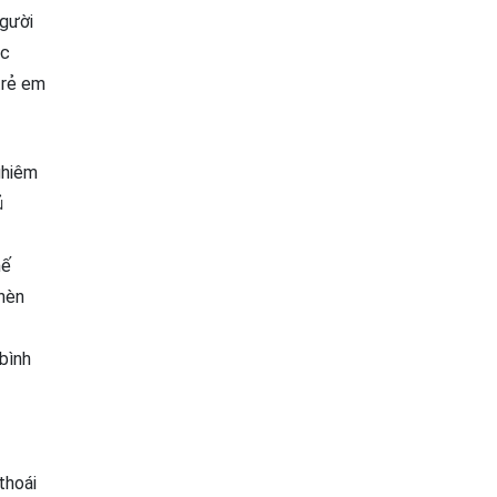
người
ắc
trẻ em
ghiêm
ủ
hế
chèn
bình
thoái