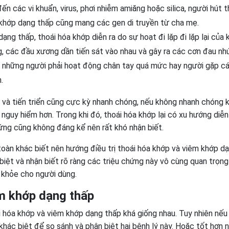
ến các vi khuẩn, virus, phơi nhiễm amiăng hoặc silica, người hút 
 khớp dạng thấp cũng mang các gen di truyền từ cha mẹ.
dạng thấp, thoái hóa khớp diễn ra do sự hoạt đi lặp đi lặp lại của
g, các đầu xương dần tiến sát vào nhau và gây ra các cơn đau nh
y những người phải hoạt động chân tay quá mức hay người gặp c
.
 và tiến triển cũng cực kỳ nhanh chóng, nếu không nhanh chóng 
guy hiểm hơn. Trong khi đó, thoái hóa khớp lại có xu hướng diễn
ứng cũng không đáng kể nên rất khó nhận biết.
oàn khác biết nên hướng điều trị thoái hóa khớp và viêm khớp d
biệt và nhận biết rõ ràng các triệu chứng này vô cùng quan trọng
khỏe cho người dùng.
êm khớp dạng thấp
i hóa khớp và viêm khớp dạng thấp khá giống nhau. Tuy nhiên nếu
khác biệt để so sánh và phân biệt hai bệnh lý này. Hoặc tốt hơn 