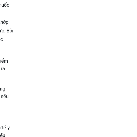
thuốc
 khớp
ức. Bởi
ác
kiểm
 ra
ạng
 nếu
 để ý
nếu