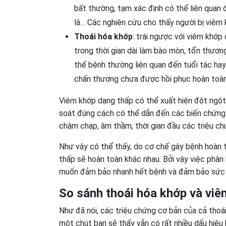
bất thường, tạm xác định có thể liên quan đ
lá… Các nghiên cứu cho thấy người bị viêm
Thoái hóa khớp
: trái ngược với viêm khớp 
trong thời gian dài làm bào mòn, tổn thươn
thế bệnh thường liên quan đến tuổi tác ha
chấn thương chưa được hồi phục hoàn toàn
Viêm khớp dạng thấp có thể xuất hiện đột ngột
soát đúng cách có thể dẫn đến các biến chứng n
chậm chạp, âm thầm, thời gian đầu các triệu ch
Như vậy có thể thấy, do cơ chế gây bệnh hoàn t
thấp sẽ hoàn toàn khác nhau. Bởi vậy việc phân 
muốn đảm bảo nhanh hết bệnh và đảm bảo sức 
So sánh thoái hóa khớp và vi
Như đã nói, các triệu chứng cơ bản của cả thoá
một chút bạn sẽ thấy vẫn có rất nhiều dấu hiệu 