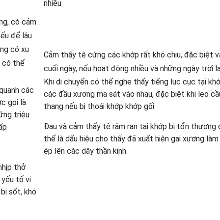
nhiều
ưng, có cảm
nếu để lâu
ứng có xu
Cảm thấy tê cứng các khớp rất khó chịu, đặc biệt 
 có thể
cuối ngày, nếu hoạt động nhiều và những ngày trời l
Khi di chuyển có thể nghe thấy tiếng lục cục tại kh
 quanh các
các đầu xương ma sát vào nhau, đặc biệt khi leo cầ
c gọi là
thang nếu bị thoái khớp khớp gối
ững triệu
Đau và cảm thấy tê râm ran tại khớp bị tổn thương 
ấp
thể là dấu hiệu cho thấy đã xuất hiện gai xương làm
ép lên các dây thần kinh
nhịp thở
 yếu tố vi
bị sốt, khó