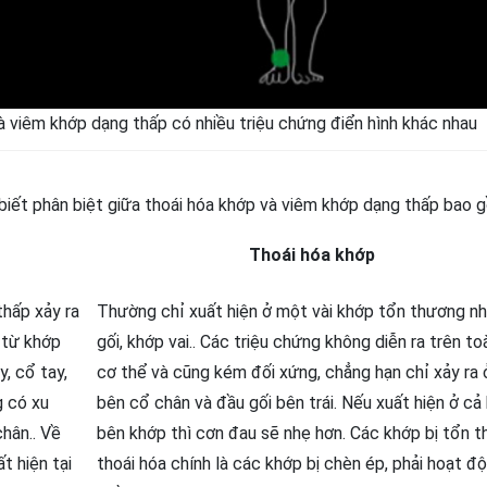
à viêm khớp dạng thấp có nhiều triệu chứng điển hình khác nhau
biết phân biệt giữa thoái hóa khớp và viêm khớp dạng thấp bao 
Thoái hóa khớp
hấp xảy ra
Thường chỉ xuất hiện ở một vài khớp tổn thương n
 từ khớp
gối, khớp vai.. Các triệu chứng không diễn ra trên t
y, cổ tay,
cơ thể và cũng kém đối xứng, chẳng hạn chỉ xảy ra
g có xu
bên cổ chân và đầu gối bên trái. Nếu xuất hiện ở cả 
hân.. Về
bên khớp thì cơn đau sẽ nhẹ hơn. Các khớp bị tổn 
t hiện tại
thoái hóa chính là các khớp bị chèn ép, phải hoạt đ