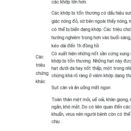
các khớp lớn hơn.
Các khớp bị tổn thương có dấu hiệu s
giác nóng đỏ, sờ bên ngoài thấy nóng, 
có thể bị biến dạng khớp. Các triệu ch
hướng nghiêm trọng hơn vào buổi sáng,
kéo dài đến 1h đồng hồ
Có xuất hiện những nốt sần cứng xung
Các
khớp bị tổn thương. Những hạt này đượ
triệu
hạt dưới da hay nốt thấp, một trong nh
chứng
chứng khá rõ ràng ở viêm khớp dạng th
khác
Sụt cân và ăn uống mất ngon
Toàn thân mệt mỏi, uể oải, khàn giọng, 
ngắn, khô mắt..Do có liên quan đến các
khuẩn, virus nên người bệnh còn có thể 
chịu ..