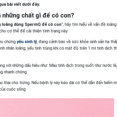
ua bài viết dưới đây.
n những chất gì để có con?
ng loãng dùng SpermQ để có con
”, hãy tìm hiểu về vấn đề loãng
ho cơ thể để cải thiện tình trạng này.
iệu chứng
yếu sinh lý
, đang cảnh báo về sức khỏe sinh sản hạ th
h nhân loãng, yếu tinh trùng khi có mật độ trên 1 ml tinh dịch t
ãng với những dấu hiệu như: Màu tinh dịch trong suốt như nước lã
ỏng nhanh chóng.
hụ thai cho trứng. Nếu bệnh lý này kéo dài có thể dẫn đến hiếm 
 của cuộc sống.