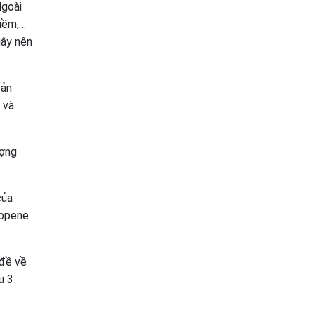
Ngoài
kiềm,…
gây nên
sản
 và
ượng
của
copene
 đề về
u 3