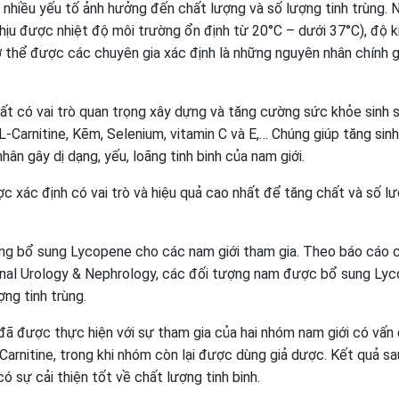
 nhiều yếu tố ảnh hưởng đến chất lượng và số lượng tinh trùng. 
chịu được nhiệt độ môi trường ổn định từ 20°C – dưới 37°C), độ 
ơ thể được các chuyên gia xác định là những nguyên nhân chính 
t có vai trò quan trọng xây dựng và tăng cường sức khỏe sinh 
L-Carnitine, Kẽm, Selenium, vitamin C và E,… Chúng giúp tăng sinh
ân gây dị dạng, yếu, loãng tinh binh của nam giới.
c xác định có vai trò và hiệu quả cao nhất để tăng chất và số l
ng bổ sung Lycopene cho các nam giới tham gia. Theo báo cáo 
ional Urology & Nephrology, các đối tượng nam được bổ sung Ly
ợng tinh trùng.
đã được thực hiện với sự tham gia của hai nhóm nam giới có vấn
Carnitine, trong khi nhóm còn lại được dùng giả dược. Kết quả sa
 sự cải thiện tốt về chất lượng tinh binh.