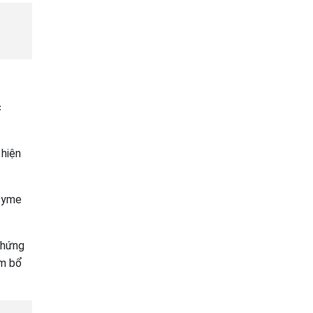
c
 hiện
nzyme
chứng
ẩm bổ