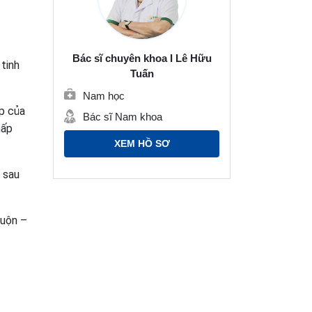
Bác sĩ chuyên khoa I Lê Hữu
 tinh
Tuấn
Nam học
ấp của
Bác sĩ Nam khoa
hấp
XEM HỒ SƠ
, sau
muộn –