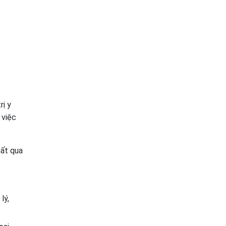
rị y
 việc
hất qua
lý,