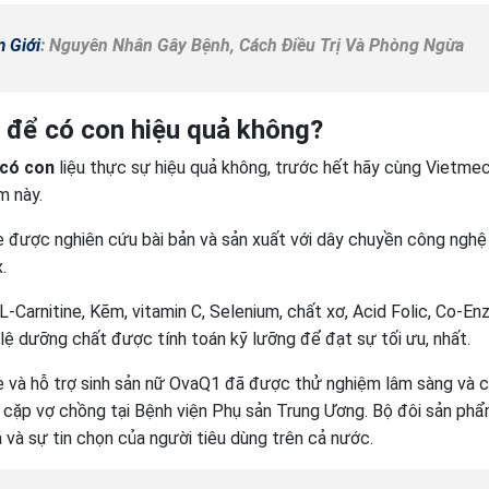
 Giới
: Nguyên Nhân Gây Bệnh, Cách Điều Trị Và Phòng Ngừa
 để có con hiệu quả không?
 có con
liệu thực sự hiệu quả không, trước hết hãy cùng Vietme
m này.
được nghiên cứu bài bản và sản xuất với dây chuyền công nghệ
x.
Carnitine, Kẽm, vitamin C, Selenium, chất xơ, Acid Folic, Co-E
 lệ dưỡng chất được tính toán kỹ lưỡng để đạt sự tối ưu, nhất.
và hỗ trợ sinh sản nữ OvaQ1 đã được thử nghiệm lâm sàng và 
c cặp vợ chồng tại Bệnh viện Phụ sản Trung Ương. Bộ đôi sản ph
 và sự tin chọn của người tiêu dùng trên cả nước.