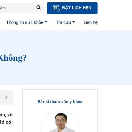
ĐẶT LỊCH HẸN
Thông tin sức khỏe
Tra cứu
Liên hệ
Không?
Bác sĩ tham vấn y khoa
ộn, vô
 đó có