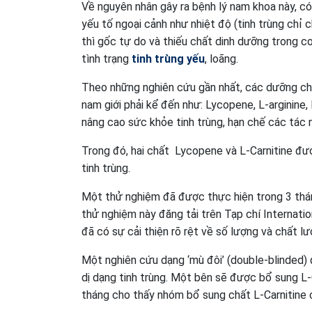
Về nguyên nhân gây ra bệnh lý nam khoa này, có
yếu tố ngoại cảnh như nhiệt độ (tinh trùng chỉ 
thì gốc tự do và thiếu chất dinh dưỡng trong c
tình trạng
tinh trùng yếu
, loãng.
Theo những nghiên cứu gần nhất, các dưỡng chấ
nam giới phải kể đến như: Lycopene, L-arginine, 
nâng cao sức khỏe tinh trùng, hạn chế các tác nh
Trong đó, hai chất Lycopene và L-Carnitine đượ
tinh trùng.
Một thử nghiệm đã được thực hiện trong 3 thá
thử nghiệm này đăng tải trên Tạp chí Internat
đã có sự cải thiện rõ rệt về số lượng và chất lư
Một nghiên cứu dạng ‘mù đôi’ (double-blinded) 
dị dạng tinh trùng. Một bên sẽ được bổ sung L-
tháng cho thấy nhóm bổ sung chất L-Carnitine có