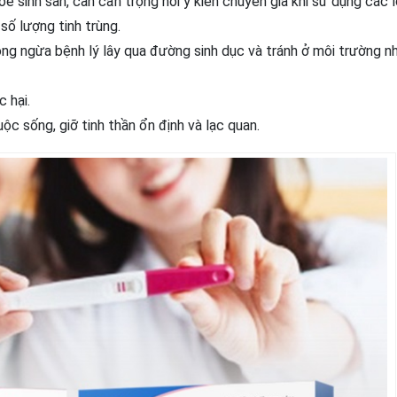
 sinh sản, cần cẩn trọng hỏi ý kiến chuyên gia khi sử dụng các l
ố lượng tinh trùng.
ng ngừa bệnh lý lây qua đường sinh dục và tránh ở môi trường n
 hại.
ộc sống, giỡ tinh thần ổn định và lạc quan.