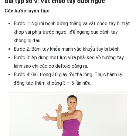
Bài tập số 9: Vắt chéo tay dưới ngực
Các bước luyện tập:
Bước 1: Người bệnh đứng thẳng và vắt chéo tay bị trật
khớp vai phía trước ngực , để ngang qua cánh tay
không bị đau.
Bước 2: Bám tay khỏe mạnh vào khuỷu tay bị bệnh
Bước 3: Áp dụng một lực vừa phải kéo về hướng tay
lành sao chi các cơ deltoid căng ra.
Bước 4: Giữ trong 30 giây rồi thả lỏng. Thực hành lại
động tác thêm khoảng 3 – 5 lần nữa.