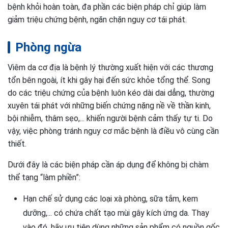
bệnh khỏi hoàn toàn, đa phần các biện pháp chỉ giúp làm
giảm triệu chứng bệnh, ngăn chặn nguy cơ tái phát.
Phòng ngừa
Viêm da cơ địa là bệnh lý thường xuất hiện với các thương
tổn bên ngoài, ít khi gây hại đến sức khỏe tổng thể. Song
do các triệu chứng của bệnh luôn kéo dài dai dẳng, thường
xuyên tái phát với những biến chứng nặng nề về thần kinh,
bội nhiễm, thâm sẹo,... khiến người bệnh cảm thấy tự ti. Do
vậy, việc phòng tránh nguy cơ mắc bệnh là điều vô cùng cần
thiết.
Dưới đây là các biện pháp cần áp dụng để không bị chàm
thể tạng “làm phiền”:
Hạn chế sử dụng các loại xà phòng, sữa tắm, kem
dưỡng,... có chứa chất tạo mùi gây kích ứng da. Thay
vào đó, hãy ưu tiên dùng những sản phẩm có nguồn gốc