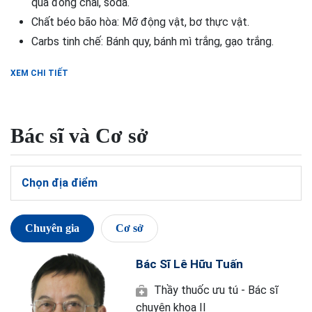
quả đóng chai, soda.
Chất béo bão hòa: Mỡ động vật, bơ thực vật.
Carbs tinh chế: Bánh quy, bánh mì trắng, gạo trắng.
XEM CHI TIẾT
Bác sĩ và Cơ sở
Chọn địa điểm
Chuyên gia
Cơ sở
Bác Sĩ Lê Hữu Tuấn
Thầy thuốc ưu tú - Bác sĩ
chuyên khoa II