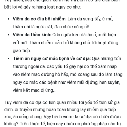
bất lợi và gây ra hàng loạt nguy cơ như:
Viêm da cơ địa bội nhiễm
: Làm da sưng tấy, ứ mủ,
thậm chí là ngứa rát, đau nhức nặng nề.
Viêm da thần kinh:
Cơn ngứa kéo dài âm ỉ, xuất hiện
vết nứt, thâm nhiễm, cản trở không nhỏ tới hoạt động
giao tiếp.
Tiềm ẩn nguy cơ mắc bệnh về cơ địa:
Qua những tổn
thương ngoài da, các yếu tố gây hại có thể xâm nhập
vào niêm mạc đường hô hấp, mô xoang sau đó làm tăng
nguy cơ mắc các bệnh như viêm mũi dị ứng, hen suyễn,
viêm kết mạc dị ứng,...
Tuy viêm da cơ địa có liên quan nhiều tới yếu tố tiền sử gia
đình, di truyền nhưng hoàn toàn không lây nhiễm qua tiếp
xúc, ăn uống chung. Vậy bệnh viêm da cơ địa có chữa được
không? Trên thực tế, hiện nay chưa có phương pháp nào trị