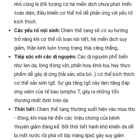
nhỏ cũng là đối tượng có hệ miễn dịch chưa phát triển
toàn diện, điều khiến cơ thể trẻ dễ phản ứng với yếu tố
kích thích.
Các yếu tố nội sinh:
Chàm thể tạng sẽ có xu hướng
trở nặng khi cơ thể rối loạn nội tiết, hệ miễn dịch suy
giảm, thần kinh luôn trong trạng thái căng thẳng,...
Tiếp xúc với các dị nguyên:
Các dị nguyên phổ biến
như len dạ, lông động vật, phấn hoa, khói bụi, hay thực
phẩm dễ gây dị ứng (hải sản, sữa bò...) có thể kích thích
cơ thể sản sinh IgE. Sự gia tăng IgE này làm tăng đáp
ứng viêm của tế bào lympho T, gây ra những tổn
thương nhất định trên da.
Thời tiết:
Chàm thể tạng thường xuất hiện vào mùa thu
- đông, khi mùa hè đến các triệu chứng của bệnh
thuyên giảm đáng kể. Bởi thời tiết hanh khô khiến da dễ
bị mất nước rồi phá vỡ lớp màng lipid, gây suy giảm