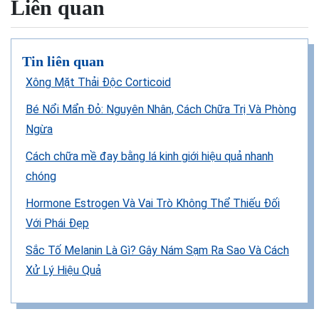
Liên quan
Tin liên quan
Xông Mặt Thải Độc Corticoid
Bé Nổi Mẩn Đỏ: Nguyên Nhân, Cách Chữa Trị Và Phòng
Ngừa
Cách chữa mề đay bằng lá kinh giới hiệu quả nhanh
chóng
Hormone Estrogen Và Vai Trò Không Thể Thiếu Đối
Với Phái Đẹp
Sắc Tố Melanin Là Gì? Gây Nám Sạm Ra Sao Và Cách
Xử Lý Hiệu Quả