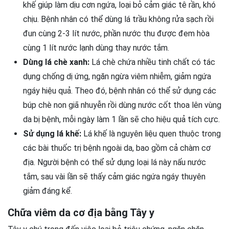
khế giúp làm dịu cơn ngứa, loại bỏ cảm giác tê rần, khó
chịu. Bệnh nhân có thể dùng lá trầu không rửa sạch rồi
đun cùng 2-3 lít nước, phần nước thu được đem hòa
cùng 1 lít nước lạnh dùng thay nước tắm.
Dùng lá chè xanh:
Lá chè chứa nhiều tinh chất có tác
dụng chống dị ứng, ngăn ngừa viêm nhiễm, giảm ngứa
ngáy hiệu quả. Theo đó, bệnh nhân có thể sử dụng các
búp chè non giã nhuyễn rồi dùng nước cốt thoa lên vùng
da bị bệnh, mỗi ngày làm 1 lần sẽ cho hiệu quả tích cực.
Sử dụng lá khế:
Lá khế là nguyên liệu quen thuộc trong
các bài thuốc trị bệnh ngoài da, bao gồm cả chàm cơ
địa. Người bệnh có thể sử dụng loại lá này nấu nước
tắm, sau vài lần sẽ thấy cảm giác ngứa ngáy thuyên
giảm đáng kể.
Chữa viêm da cơ địa bằng Tây y