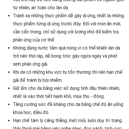
tự nhiên, an toàn cho làn da.
Tránh xa những thực phẩm dễ gây dị ứng, nhất là những
thực phẩm từng dị ứng trước đây. Đối với món ăn mới,
cần cẩn trọng, chỉ sử dụng với lượng nhỏ để kiểm tra
phản ứng của cơ thể.
Không dùng nước tắm quá nóng vì có thể khiến làn da
trở nên thô ráp, dễ bong tróc gây ngứa ngáy và phát
sinh phản ứng gãi.
Khi da có những khu vực bị tổn thương thì nên hạn chế
gãi để tránh bị bội nhiễm.
Giữ ẩm cho da bằng việc sử dụng tinh dầu thiên nhiên,
nhất là vào thời tiết hanh khô, mùa thu - đông.
Tăng cường sức đề kháng cho da bằng chế độ ăn uống
khoa học, điều độ.
Hạn chế tâm lý căng thẳng, mệt mỏi, luôn duy trì trạng
thái thoải mái bằng việc nghe nhạc, đọc sách, tích cực