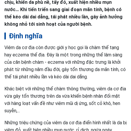
chịu, khiến da phù nề, tấy đỏ, xuất hiện nhiều mụn
nước… Khi tiến triển sang giai đoạn mãn tính, bệnh có
thể kéo dài dai dẳng, tái phát nhiều lần, gây ảnh hưởng
không nhỏ tới sinh hoạt của người bệnh.
Định nghĩa
Viêm da cơ địa còn được giới y học gọi là chàm thể tạng
hay eczema thể địa. Đây là một trong những thể lâm sàng
của căn bệnh chàm - eczema với những đặc trưng là khởi
phát từ những năm đầu đời, gây tổn thương da mãn tính, có
thể tái phát nhiều lần và kéo dài dai dẳng.
Khác biệt với những thể chàm thông thường, viêm da cơ địa
vừa gây tổn thương trên da vừa khiến bệnh nhân đối mặt
với hàng loạt vấn đề như viêm mũi dị ứng, sốt cỏ khô, hen
suyễn,...
Những triệu chứng của viêm da cơ địa điển hình nhất là da bị
viêm đỏ, xuất hiện nhiều mụn nước, rỉ dịch, ngứa ngáy,...