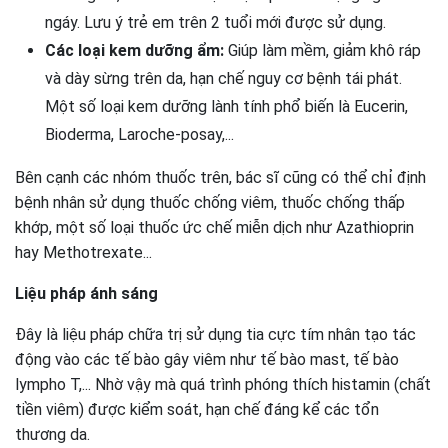
ngáy. Lưu ý trẻ em trên 2 tuổi mới được sử dụng.
Các loại kem dưỡng ẩm:
Giúp làm mềm, giảm khô ráp
và dày sừng trên da, hạn chế nguy cơ bệnh tái phát.
Một số loại kem dưỡng lành tính phổ biến là Eucerin,
Bioderma, Laroche-posay,...
Bên cạnh các nhóm thuốc trên, bác sĩ cũng có thể chỉ định
bệnh nhân sử dụng thuốc chống viêm, thuốc chống thấp
khớp, một số loại thuốc ức chế miễn dịch như Azathioprin
hay Methotrexate...
Liệu pháp ánh sáng
Đây là liệu pháp chữa trị sử dụng tia cực tím nhân tạo tác
động vào các tế bào gây viêm như tế bào mast, tế bào
lympho T,... Nhờ vậy mà quá trình phóng thích histamin (chất
tiền viêm) được kiểm soát, hạn chế đáng kể các tổn
thương da.