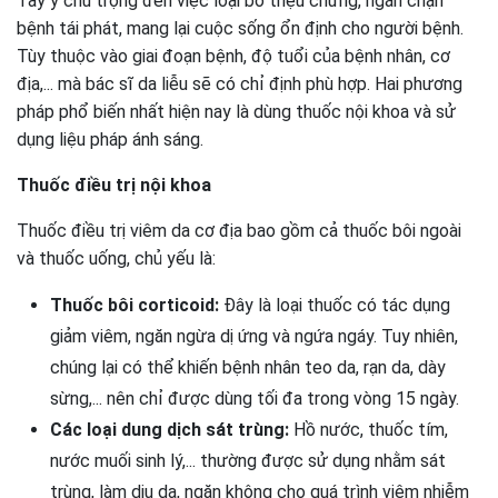
Tây y chú trọng đến việc loại bỏ triệu chứng, ngăn chặn
bệnh tái phát, mang lại cuộc sống ổn định cho người bệnh.
Tùy thuộc vào giai đoạn bệnh, độ tuổi của bệnh nhân, cơ
địa,... mà bác sĩ da liễu sẽ có chỉ định phù hợp. Hai phương
pháp phổ biến nhất hiện nay là dùng thuốc nội khoa và sử
dụng liệu pháp ánh sáng.
Thuốc điều trị nội khoa
Thuốc điều trị viêm da cơ địa bao gồm cả thuốc bôi ngoài
và thuốc uống, chủ yếu là:
Thuốc bôi corticoid:
Đây là loại thuốc có tác dụng
giảm viêm, ngăn ngừa dị ứng và ngứa ngáy. Tuy nhiên,
chúng lại có thể khiến bệnh nhân teo da, rạn da, dày
sừng,... nên chỉ được dùng tối đa trong vòng 15 ngày.
Các loại dung dịch sát trùng:
Hồ nước, thuốc tím,
nước muối sinh lý,... thường được sử dụng nhằm sát
trùng, làm dịu da, ngăn không cho quá trình viêm nhiễm