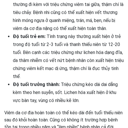
thường đi kèm với triệu chứng viêm tai giữa, thậm chí là
tiêu chảy. Bệnh nhi cũng có thể xuất hiện vết thương
hình móng ngựa ở quanh miệng, trán, má, bẹn, nếu bị
viêm da cơ địa nặng có thể xuất hiện toàn thân.
Độ tuổi trẻ em:
Tình trạng này thường xuất hiện ở trẻ
trong độ tuổi từ 2-3 tuổi và thanh thiếu niên từ 12-20
tuổi. Bên cạnh các triệu chứng như lichen hóa dạng đĩa,
da thâm nhiễm có vết nứt bệnh nhân còn xuất hiện triệu
chứng viêm kết mạc dị ứng, thậm chí là đục thủy tinh
thể.
Độ tuổi trưởng thành:
Triệu chứng kéo dài dai dẳng
kèm theo hen suyễn, sốt. Lichen hóa xuất hiện ở khu
vực bàn tay, vùng có nhiều kẽ lớn.
Viêm da cơ địa hoàn toàn có thể kéo dài đến tuổi thiếu niên
sau đó khỏi hoàn toàn. Cũng có không ít trường hợp bệnh
tồn tại trong nhiều năm và “làm phiền” bệnh nhân cả đời.