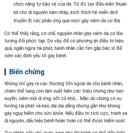
chức năng tự bảo vệ của da. Từ đó tạo điều kiện thuận
lợi cho dị nguyên xâm nhập, kích thích hệ miễn dịch
truyền đi các phản ứng quá mức gây viêm da cơ địa.
Có thể thấy rằng, cơ chế, nguyên nhân gây viêm da cơ địa
tương đối phức tạp. Do vậy, để có phương án điều trị hiệu
quả, ngăn ngừa tái phát, bệnh nhân cần tìm gặp bác sĩ để
sớm xác định yếu tố gây bệnh.
Biến chứng
Không chỉ gây ra các thương tổn ngoài da cho bệnh nhân,
chàm thể tạng còn làm xuất hiện các triệu chứng như hen
suyễn, viêm mũi dị ứng, sốt cỏ khô,... Mặc dù chúng có xu
hướng tái phát và kéo dài dai dẳng nhưng gần như không
gây nguy hiểm cho sức khỏe. Nếu điều trị tích cực, tránh xa
dị nguyên, dấu hiệu bệnh hoàn toàn có thể được kiểm soát.
Tuy nhiên, nếu chủ quan, xem nhẹ thì bệnh có thể diễn biến