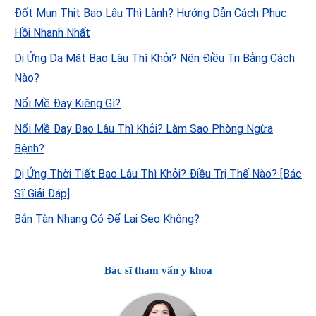
Đốt Mụn Thịt Bao Lâu Thì Lành? Hướng Dẫn Cách Phục
Hồi Nhanh Nhất
Dị Ứng Da Mặt Bao Lâu Thì Khỏi? Nên Điều Trị Bằng Cách
Nào?
Nổi Mề Đay Kiêng Gì?
Nổi Mề Đay Bao Lâu Thì Khỏi? Làm Sao Phòng Ngừa
Bệnh?
Dị Ứng Thời Tiết Bao Lâu Thì Khỏi? Điều Trị Thế Nào? [Bác
Sĩ Giải Đáp]
Bắn Tàn Nhang Có Để Lại Sẹo Không?
Bác sĩ tham vấn y khoa