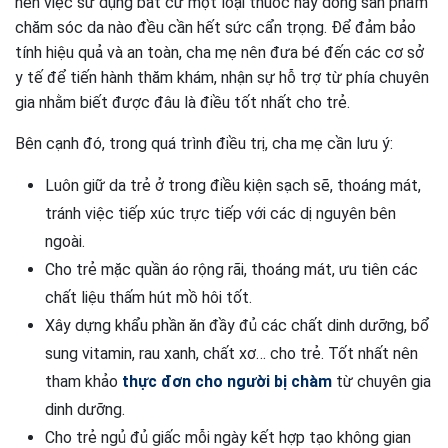
nên việc sử dụng bất cứ một loại thuốc hay dòng sản phẩm
chăm sóc da nào đều cần hết sức cẩn trọng. Để đảm bảo
tính hiệu quả và an toàn, cha mẹ nên đưa bé đến các cơ sở
y tế để tiến hành thăm khám, nhận sự hỗ trợ từ phía chuyên
gia nhằm biết được đâu là điều tốt nhất cho trẻ.
Bên cạnh đó, trong quá trình điều trị, cha mẹ cần lưu ý:
Luôn giữ da trẻ ở trong điều kiện sạch sẽ, thoáng mát,
tránh việc tiếp xúc trực tiếp với các dị nguyên bên
ngoài.
Cho trẻ mặc quần áo rộng rãi, thoáng mát, ưu tiên các
chất liệu thấm hút mồ hôi tốt.
Xây dựng khẩu phần ăn đầy đủ các chất dinh dưỡng, bổ
sung vitamin, rau xanh, chất xơ… cho trẻ. Tốt nhất nên
tham khảo
thực đơn cho người bị chàm
từ chuyên gia
dinh dưỡng.
Cho trẻ ngủ đủ giấc mỗi ngày kết hợp tạo không gian