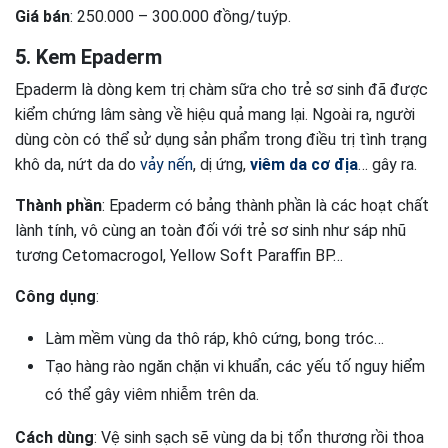
Giá bán
: 250.000 – 300.000 đồng/tuýp.
5. Kem Epaderm
Epaderm là dòng kem trị chàm sữa cho trẻ sơ sinh đã được
kiểm chứng lâm sàng về hiệu quả mang lại. Ngoài ra, người
dùng còn có thể sử dụng sản phẩm trong điều trị tình trạng
khô da, nứt da do
vảy nến
, dị ứng,
viêm da cơ địa
… gây ra.
Thành phần
: Epaderm có bảng thành phần là các hoạt chất
lành tính, vô cùng an toàn đối với trẻ sơ sinh như sáp nhũ
tương Cetomacrogol, Yellow Soft Paraffin BP…
Công dụng
:
Làm mềm vùng da thô ráp, khô cứng, bong tróc…
Tạo hàng rào ngăn chặn vi khuẩn, các yếu tố nguy hiểm
có thể gây viêm nhiễm trên da.
Cách dùng
: Vệ sinh sạch sẽ vùng da bị tổn thương rồi thoa