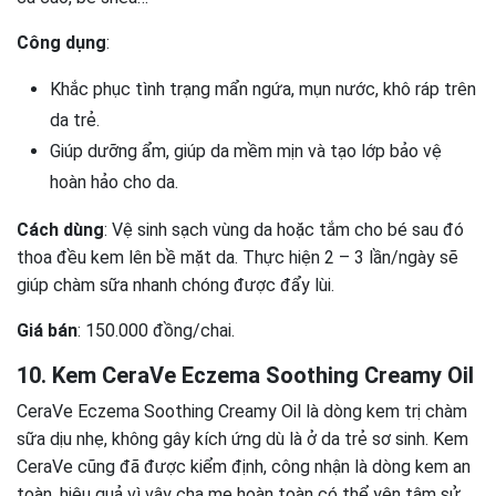
Công dụng
:
Khắc phục tình trạng mẩn ngứa, mụn nước, khô ráp trên
da trẻ.
Giúp dưỡng ẩm, giúp da mềm mịn và tạo lớp bảo vệ
hoàn hảo cho da.
Cách dùng
: Vệ sinh sạch vùng da hoặc tắm cho bé sau đó
thoa đều kem lên bề mặt da. Thực hiện 2 – 3 lần/ngày sẽ
giúp chàm sữa nhanh chóng được đẩy lùi.
Giá bán
: 150.000 đồng/chai.
10. Kem CeraVe Eczema Soothing Creamy Oil
CeraVe Eczema Soothing Creamy Oil là dòng kem trị chàm
sữa dịu nhẹ, không gây kích ứng dù là ở da trẻ sơ sinh. Kem
CeraVe cũng đã được kiểm định, công nhận là dòng kem an
toàn, hiệu quả vì vậy cha mẹ hoàn toàn có thể yên tâm sử