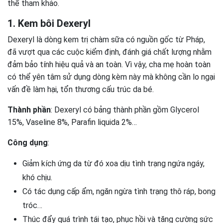
thể tham khảo.
1. Kem bôi Dexeryl
Dexeryl là dòng kem trị chàm sữa có nguồn gốc từ Pháp,
đã vượt qua các cuộc kiểm định, đánh giá chất lượng nhằm
đảm bảo tính hiệu quả và an toàn. Vì vậy, cha mẹ hoàn toàn
có thể yên tâm sử dụng dòng kèm này mà không cần lo ngại
vấn đề làm hại, tổn thương cấu trúc da bé.
Thành phần
: Dexeryl có bảng thành phần gồm Glycerol
15%, Vaseline 8%, Parafin liquida 2%…
Công dụng
:
Giảm kích ứng da từ đó xoa dịu tình trạng ngứa ngáy,
khó chịu.
Có tác dụng cấp ẩm, ngăn ngừa tình trạng thô ráp, bong
tróc…
Thúc đẩy quá trình tái tạo, phục hồi và tăng cường sức