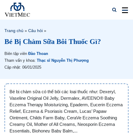
Trang chủ
»
Câu hỏi
»
Bé Bị Chàm Sữa Bôi Thuốc Gì?
Biên tập viên
Đào Thoan
Tham vấn y khoa:
Thạc sĩ Nguyễn Thị Phượng
Cập nhật: 06/01/2025
Bé bị chàm sữa có thể bôi các loại thuốc như: Dexeryl,
Vaseline Original Oil Jelly, Dermalex, AVEENO® Baby
Eczema Therapy Moisturizing, Epaderm, Eucerin Eczema
Relief, Eczema & Psoriasis Cream, Lucas’ Papaw
Ointment, Childs Farm Baby, CeraVe Eczema Soothing
Creamy Oil, Mother of All Creams, Neosporin Eczema
Essentials, Biohoney Baby Balm,...