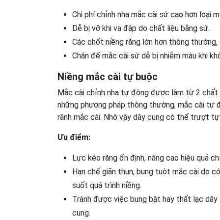
Chi phí chỉnh nha mắc cài sứ cao hơn loại m
Dễ bị vỡ khi va đập do chất liệu bằng sứ.
Các chốt niềng răng lớn hơn thông thường, 
Chân đế mắc cài sứ dễ bị nhiễm màu khi kh
Niềng mắc cài tự buộc
Mắc cài chỉnh nha tự động được làm từ 2 chất li
những phương pháp thông thường, mắc cài tự độ
rãnh mắc cài. Nhờ vậy dây cung có thể trượt tự
Ưu điểm:
Lực kéo răng ổn định, nâng cao hiệu quả chỉ
Hạn chế giãn thun, bung tuột mắc cài do có
suốt quá trình niềng.
Tránh được việc bung bật hay thất lạc dây t
cung.