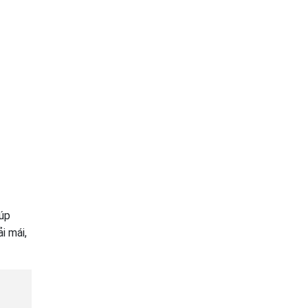
iúp
i mái,