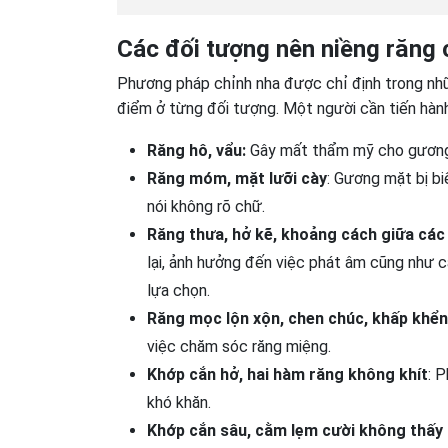
Các đối tượng nên niềng răng 
Phương pháp chỉnh nha được chỉ định trong nhữ
điểm ở từng đối tượng. Một người cần tiến hành
Răng hô, vẩu:
Gây mất thẩm mỹ cho gương m
Răng móm, mặt lưỡi cày
: Gương mặt bị b
nói không rõ chữ.
Răng thưa, hở kẽ, khoảng cách giữa các
lại, ảnh hưởng đến việc phát âm cũng như 
lựa chọn.
Răng mọc lộn xộn, chen chúc, khấp khể
việc chăm sóc răng miệng.
Khớp cắn hở, hai hàm răng không khít
: 
khó khăn.
Khớp cắn sâu, cằm lẹm cười không thấy 