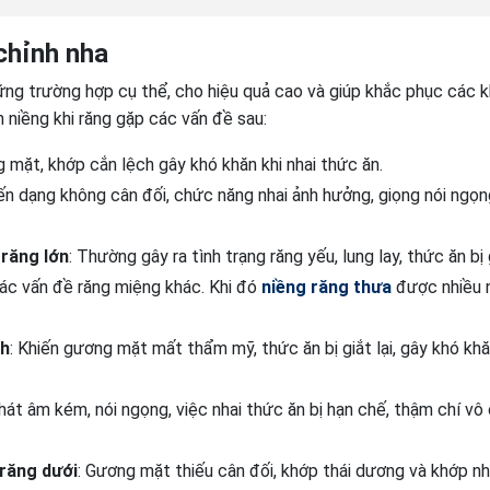
chỉnh nha
ng trường hợp cụ thể, cho hiệu quả cao và giúp khắc phục các 
 niềng khi răng gặp các vấn đề sau:
ặt, khớp cắn lệch gây khó khăn khi nhai thức ăn.
iến dạng không cân đối, chức năng nhai ảnh hưởng, giọng nói ngọ
 răng lớn
: Thường gây ra tình trạng răng yếu, lung lay, thức ăn bị 
các vấn đề răng miệng khác. Khi đó
niềng răng thưa
được nhiều 
nh
: Khiến gương mặt mất thẩm mỹ, thức ăn bị giắt lại, gây khó kh
Phát âm kém, nói ngọng, việc nhai thức ăn bị hạn chế, thậm chí vô
răng dưới
: Gương mặt thiếu cân đối, khớp thái dương và khớp nha