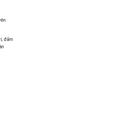
yên
rí, đảm
àn