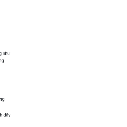
ng như
ng
ong
nh dây