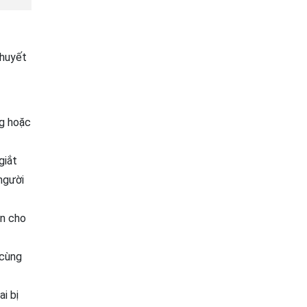
khuyết
ng hoặc
giắt
người
ăn cho
 cùng
i bị