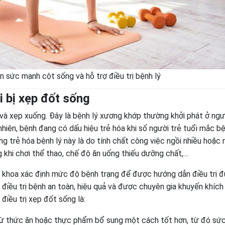
ện sức mạnh cột sống và hỗ trợ điều trị bệnh lý
i bị xẹp đốt sống
 và xẹp xuống. Đây là bệnh lý xương khớp thường khởi phát ở ngư
 nhiên, bệnh đang có dấu hiệu trẻ hóa khi số người trẻ tuổi mắc b
ng trẻ hóa bệnh lý này là do tính chất công việc ngồi nhiều hoặc
g khi chơi thể thao, chế độ ăn uống thiếu dưỡng chất,…
n khoa xác định mức độ bệnh trạng để được hướng dẫn điều trị 
 điều trị bệnh an toàn, hiệu quả và được chuyên gia khuyến khích
điều trị xẹp đốt sống là:
từ thức ăn hoặc thực phẩm bổ sung một cách tốt hơn, từ đó sứ