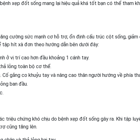
rị bệnh xẹp đốt sống mang lại hiệu quả khá tốt bạn có thể tham k
tăng cường sức mạnh cơ hỗ trợ, ổn định cấu trúc cột sống, giảm
ể tập hít xà đơn theo hướng dẫn bên dưới đây:
h ở vị trí cao hơn đầu khoảng 1 cánh tay.
thả lỏng toàn bộ cơ thể.
 Cố gắng co khuỷu tay và nâng cao thân người hướng về phía tha
 lỏng ban đầu.
c.
ác triệu chứng khó chịu do bệnh xẹp đốt sống gây ra. Khi tập luy
rợ cũng tăng lên.
 chân và thả lỏng hai tay.