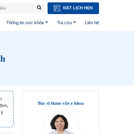
ĐẶT LỊCH HẸN
Thông tin sức khỏe
Tra cứu
Liên hệ
nh
n
Bác sĩ tham vấn y khoa
đơn,
 ý