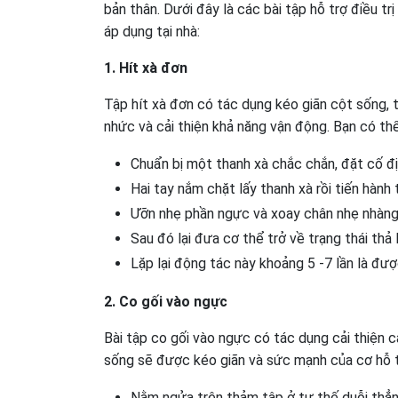
bản thân. Dưới đây là các bài tập hỗ trợ điều t
áp dụng tại nhà:
1. Hít xà đơn
Tập hít xà đơn có tác dụng kéo giãn cột sống, 
nhức và cải thiện khả năng vận động. Bạn có th
Chuẩn bị một thanh xà chắc chắn, đặt cố địn
Hai tay nắm chặt lấy thanh xà rồi tiến hành 
Ưỡn nhẹ phần ngực và xoay chân nhẹ nhàng.
Sau đó lại đưa cơ thể trở về trạng thái thả
Lặp lại động tác này khoảng 5 -7 lần là đượ
2. Co gối vào ngực
Bài tập co gối vào ngực có tác dụng cải thiện c
sống sẽ được kéo giãn và sức mạnh của cơ hỗ t
Nằm ngửa trên thảm tập ở tư thế duỗi thẳng