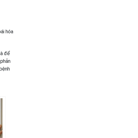
ái hóa
hà để
 phản
 bệnh