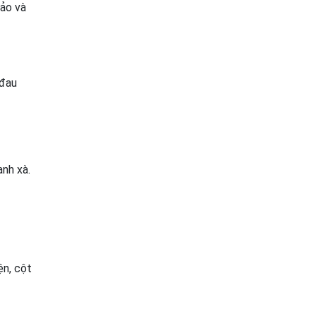
hảo và
 đau
nh xà.
ện, cột