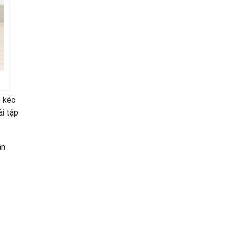
p kéo
ài tập
ân