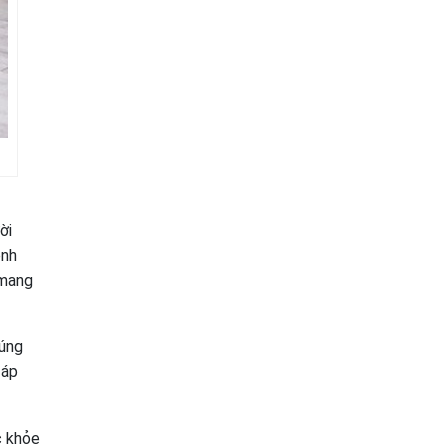
ời
ệnh
 mang
đúng
 áp
c khỏe