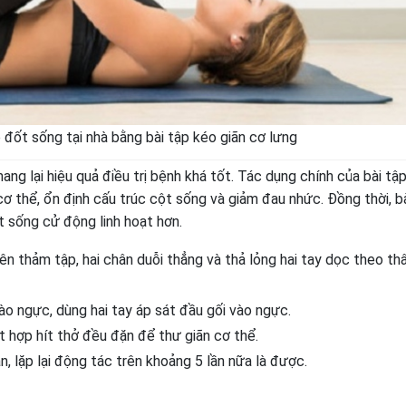
p đốt sống tại nhà bằng bài tập kéo giãn cơ lưng
ang lại hiệu quả điều trị bệnh khá tốt. Tác dụng chính của bài tậ
 cơ thể, ổn định cấu trúc cột sống và giảm đau nhức. Đồng thời, b
t sống cử động linh hoạt hơn.
ên thảm tập, hai chân duỗi thẳng và thả lỏng hai tay dọc theo th
ào ngực, dùng hai tay áp sát đầu gối vào ngực.
t hợp hít thở đều đặn để thư giãn cơ thể.
n, lặp lại động tác trên khoảng 5 lần nữa là được.