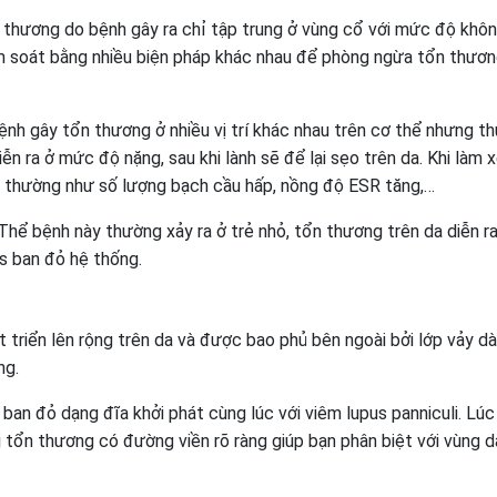
thương do bệnh gây ra chỉ tập trung ở vùng cổ với mức độ khô
m soát bằng nhiều biện pháp khác nhau để phòng ngừa tổn thươn
nh gây tổn thương ở nhiều vị trí khác nhau trên cơ thể nhưng t
ễn ra ở mức độ nặng, sau khi lành sẽ để lại sẹo trên da. Khi làm 
t thường như số lượng bạch cầu hấp, nồng độ ESR tăng,…
Thể bệnh này thường xảy ra ở trẻ nhỏ, tổn thương trên da diễn ra
s ban đỏ hệ thống.
triển lên rộng trên da và được bao phủ bên ngoài bởi lớp vảy dà
ng.
ban đỏ dạng đĩa khởi phát cùng lúc với viêm lupus panniculi. Lúc
ị tổn thương có đường viền rõ ràng giúp bạn phân biệt với vùng d