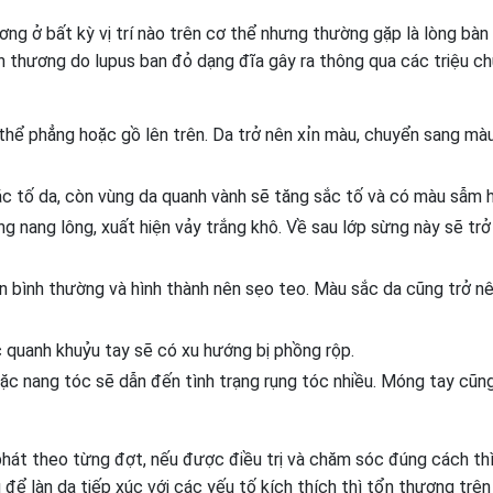
ng ở bất kỳ vị trí nào trên cơ thể nhưng thường gặp là lòng bàn
ổn thương do lupus ban đỏ dạng đĩa gây ra thông qua các triệu c
 thể phẳng hoặc gồ lên trên. Da trở nên xỉn màu, chuyển sang mà
c tố da, còn vùng da quanh vành sẽ tăng sắc tố và có màu sẫm 
g nang lông, xuất hiện vảy trắng khô. Về sau lớp sừng này sẽ trở
n bình thường và hình thành nên sẹo teo. Màu sắc da cũng trở nê
 quanh khuỷu tay sẽ có xu hướng bị phồng rộp.
c nang tóc sẽ dẫn đến tình trạng rụng tóc nhiều. Móng tay cũng
phát theo từng đợt, nếu được điều trị và chăm sóc đúng cách th
để làn da tiếp xúc với các yếu tố kích thích thì tổn thương trên