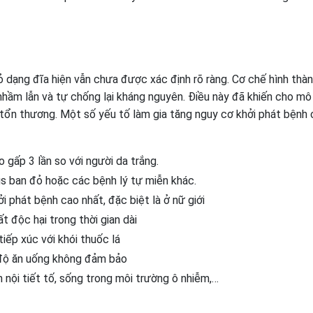
 dạng đĩa hiện vẫn chưa được xác định rõ ràng. Cơ chế hình thà
ị nhầm lẫn và tự chống lại kháng nguyên. Điều này đã khiến cho mô
 tổn thương. Một số yếu tố làm gia tăng nguy cơ khởi phát bệnh 
gấp 3 lần so với người da trắng.
us ban đỏ hoặc các bệnh lý tự miễn khác.
 phát bệnh cao nhất, đặc biệt là ở nữ giới
t độc hại trong thời gian dài
iếp xúc với khói thuốc lá
 độ ăn uống không đảm bảo
n nội tiết tố, sống trong môi trường ô nhiễm,…