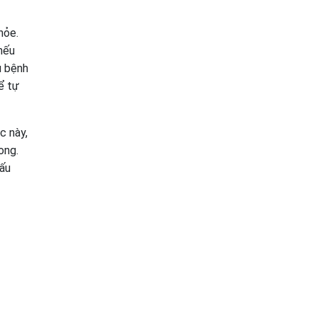
hỏe.
nếu
u bệnh
ể tự
c này,
ong.
dấu