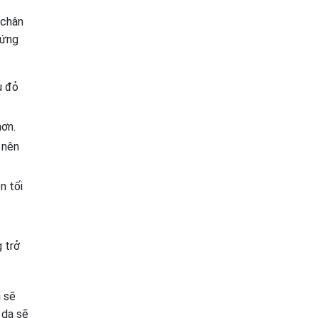
 chân
hứng
u đỏ
hơn.
 nên
n tối
 trở
ì sẽ
 da sẽ