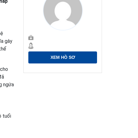
pháp
hệ
ĩa gây
thể
XEM HỒ SƠ
 cho
đã
ng ngứa
ộ tuổi