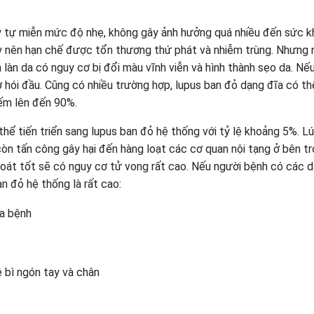
ý tự miễn mức độ nhẹ, không gây ảnh hưởng quá nhiều đến sức k
y nên hạn chế được tổn thương thứ phát và nhiễm trùng. Nhưng 
n làn da có nguy cơ bị đổi màu vĩnh viễn và hình thành sẹo da. Nế
ơ hói đầu. Cũng có nhiều trường hợp, lupus ban đỏ dạng đĩa có th
iếm lên đến 90%.
hể tiến triển sang lupus ban đỏ hệ thống với tỷ lệ khoảng 5%. Lú
n tấn công gây hại đến hàng loạt các cơ quan nội tạng ở bên tr
 soát tốt sẽ có nguy cơ tử vong rất cao. Nếu người bệnh có các 
an đỏ hệ thống là rất cao:
ra bệnh
 bì ngón tay và chân