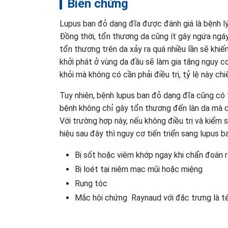
Biến chứng
Lupus ban đỏ dạng đĩa được đánh giá là bệnh l
Đồng thời, tổn thương da cũng ít gây ngứa ngá
tổn thương trên da xảy ra quá nhiều lần sẽ khiế
khởi phát ở vùng da đầu sẽ làm gia tăng nguy c
khỏi mà không có cần phải điều trị, tỷ lệ này ch
Tuy nhiên, bệnh lupus ban đỏ dạng đĩa cũng có t
bệnh không chỉ gây tổn thương đến làn da mà cò
Với trường hợp này, nếu không điều trị và kiểm
hiệu sau đây thì nguy cơ tiến triển sang lupus b
Bị sốt hoặc viêm khớp ngay khi chẩn đoán 
Bị loét tại niêm mạc mũi hoặc miệng
Rụng tóc
Mắc hội chứng Raynaud với đặc trưng là tê