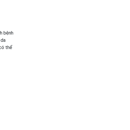
nh bệnh
 da
có thể