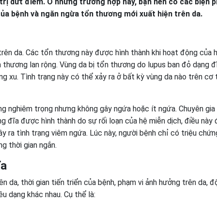
 trị dứt điểm. Ở những trường hợp này, bạn nên có các biện 
của bệnh và ngăn ngừa tổn thương mới xuất hiện trên da.
trên da. Các tổn thương này được hình thành khi hoạt động của 
ổn thương lan rộng. Vùng da bị tổn thương do lupus ban đỏ dạng đ
g xu. Tình trạng này có thể xảy ra ở bất kỳ vùng da nào trên cơ 
ơng nghiêm trọng nhưng không gây ngứa hoặc ít ngứa. Chuyên gia
g đĩa được hình thành do sự rối loạn của hệ miễn dịch, điều này 
y ra tình trạng viêm ngứa. Lúc này, người bệnh chỉ có triệu chứ
g thời gian ngắn.
ĩa
 da, thời gian tiến triển của bệnh, phạm vi ảnh hưởng trên da, đ
u dạng khác nhau. Cụ thể là: