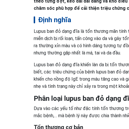
theo từng đợt, kéo dài dai dẳng và khó điều
chăm sóc phù hợp để cải thiện triệu chứng 
Định nghĩa
Lupus ban đỏ dạng đĩa là tổn thương mãn tính 
miễn dịch bị rối loạn, tấn công vào da và gây t
ra thường xỉn màu và có hình dáng tương tự đồn
nhưng thường gặp nhất là má, tai và da đầu.
Lupus ban đỏ dạng đĩa khiến làn da bị tổn thư
biết, các triệu chứng của bệnh lupus ban đỏ dạn
khiến cho nồng độ IgE trong máu tăng cao và gâ
nhẹ và tình trạng này chỉ xảy ra trong một khoản
Phân loại lupus ban đỏ dạng đ
Dựa vào các yếu tố như đặc tính tổn thương trên
mắc bệnh,… mà bệnh lý này được chia thành nhiề
Tổn thương cơ bản