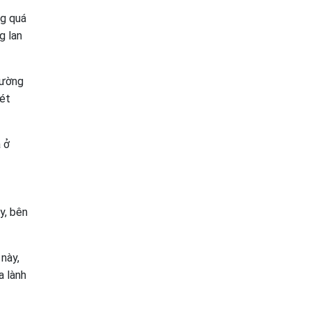
ng quá
g lan
hường
xét
 ở
y, bên
 này,
a lành