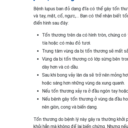
Bệnh lupus ban đỏ dạng đĩa có thể gây tổn thươ
và tay, mặt, cổ, ngực,… Bạn có thể nhận biết t
điển hình sau đây:
Tổn thương trên da có hình tròn, chúng có
tía hoặc có màu đỏ tươi.
Trung tâm vùng da bị tổn thương sẽ mất sắ
Vùng da bị tổn thương có lớp sừng bên tron
dày hơn và có dầu.
Sau khi bong vảy làn da sẽ trở nên mỏng hơ
hoặc sáng hơn những vùng da xung quanh.
Nếu tổn thương xảy ra ở đầu ngón tay hoặc
Nếu bệnh gây tổn thương ở vùng da đầu hoặ
nên giòn, cong và biến dạng.
Tổn thương do bệnh lý này gây ra thường khởi 
khỏi hẳn mà không để lại biến chứng. Nhưng nếu 