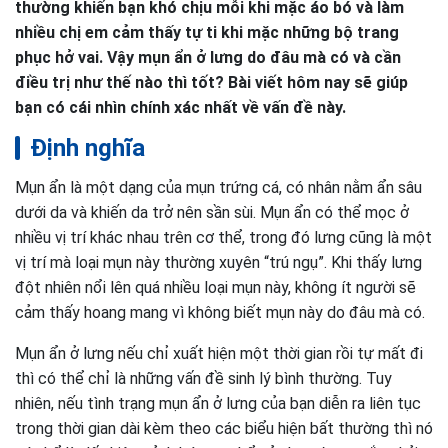
thường khiến bạn khó chịu mỗi khi mặc áo bó và làm
nhiều chị em cảm thấy tự ti khi mặc những bộ trang
phục hở vai. Vậy mụn ẩn ở lưng do đâu mà có và cần
điều trị như thế nào thì tốt? Bài viết hôm nay sẽ giúp
bạn có cái nhìn chính xác nhất về vấn đề này.
Định nghĩa
Mụn ẩn là một dạng của mụn trứng cá, có nhân nằm ẩn sâu
dưới da và khiến da trở nên sần sùi. Mụn ẩn có thể mọc ở
nhiều vị trí khác nhau trên cơ thể, trong đó lưng cũng là một
vị trí mà loại mụn này thường xuyên “trú ngụ”. Khi thấy lưng
đột nhiên nổi lên quá nhiều loại mụn này, không ít người sẽ
cảm thấy hoang mang vì không biết mụn này do đâu mà có.
Mụn ẩn ở lưng nếu chỉ xuất hiện một thời gian rồi tự mất đi
thì có thể chỉ là những vấn đề sinh lý bình thường. Tuy
nhiên, nếu tình trạng mụn ẩn ở lưng của bạn diễn ra liên tục
trong thời gian dài kèm theo các biểu hiện bất thường thì nó