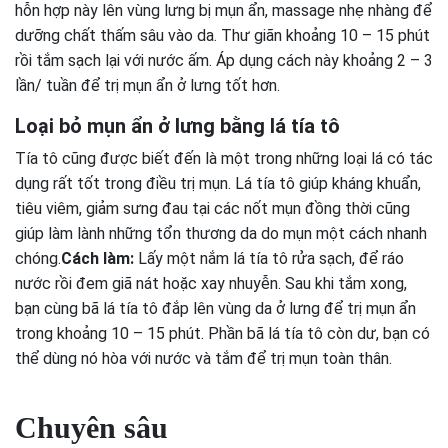
hỗn hợp này lên vùng lưng bị mụn ẩn, massage nhẹ nhàng để
dưỡng chất thấm sâu vào da. Thư giãn khoảng 10 – 15 phút
rồi tắm sạch lại với nước ấm. Áp dụng cách này khoảng 2 – 3
lần/ tuần để trị mụn ẩn ở lưng tốt hơn.
Loại bỏ mụn ẩn ở lưng bằng lá tía tô
Tía tô cũng được biết đến là một trong những loại lá có tác
dụng rất tốt trong điều trị mụn. Lá tía tô giúp kháng khuẩn,
tiêu viêm, giảm sưng đau tại các nốt mụn đồng thời cũng
giúp làm lành những tổn thương da do mụn một cách nhanh
chóng.
Cách làm:
Lấy một nắm lá tía tô rửa sạch, để ráo
nước rồi đem giã nát hoặc xay nhuyễn. Sau khi tắm xong,
bạn cùng bã lá tía tô đắp lên vùng da ở lưng để trị mụn ẩn
trong khoảng 10 – 15 phút. Phần bã lá tía tô còn dư, bạn có
thể dùng nó hòa với nước và tắm để trị mụn toàn thân.
Chuyên sâu