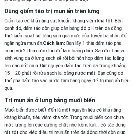
Dùng giấm táo trị mụn ẩn trên lưng
Giấm táo có khả năng sát khuẩn, kháng viêm khá tốt. Bên
cạnh đó, dấm táo còn giúp cân bằng độ pH trên da đồng
thời kiểm soát sự tăng sinh quá mức của tuyến bã nhờn để
ngăn ngừa mụn ẩn.
Cách làm:
Bạn lấy 1 thìa dấm táo pha
cùng với 2 thìa nước lọc để làm loãng dấm. Sau đó, bạn vệ
sinh vùng da ở lưng sạch sẽ rồi bôi hỗn hợp dấm táo loãng
lên các nốt mụn. Giữ nguyên dấm táo trên da trong khoảng
15 – 20 phút rồi rửa sạch lại bằng nước mát. Bạn cũng có
thể pha dấm táo vào nước tắm hàng ngày để trị mụn ẩn hiệu
quả.
Trị mụn ẩn ở lưng bằng muối biển
Muối biển được biết đến là một nguyên liệu có khả năng
kháng khuẩn, tiêu viêm khá tốt. Trong muối biển còn chứa
một lượng lớn các dưỡng chất như kẽm, kali… có tác dụng
rất tốt cho việc điều trị mụn ẩn trên da đồng thời còn giúp