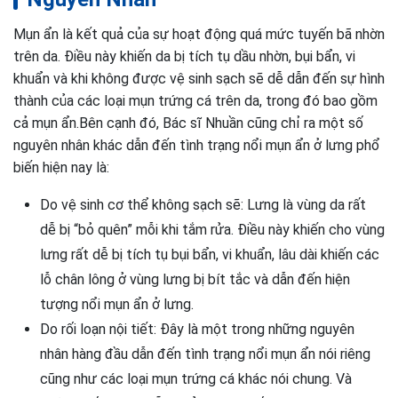
Mụn ẩn là kết quả của sự hoạt động quá mức tuyến bã nhờn
trên da. Điều này khiến da bị tích tụ dầu nhờn, bụi bẩn, vi
khuẩn và khi không được vệ sinh sạch sẽ dễ dẫn đến sự hình
thành của các loại mụn trứng cá trên da, trong đó bao gồm
cả mụn ẩn.
Bên cạnh đó, Bác sĩ Nhuần cũng chỉ ra một số
nguyên nhân khác dẫn đến tình trạng nổi mụn ẩn ở lưng phổ
biến hiện nay là:
Do vệ sinh cơ thể không sạch sẽ: Lưng là vùng da rất
dễ bị “bỏ quên” mỗi khi tắm rửa. Điều này khiến cho vùng
lưng rất dễ bị tích tụ bụi bẩn, vi khuẩn, lâu dài khiến các
lỗ chân lông ở vùng lưng bị bít tắc và dẫn đến hiện
tượng nổi mụn ẩn ở lưng.
Do rối loạn nội tiết: Đây là một trong những nguyên
nhân hàng đầu dẫn đến tình trạng nổi mụn ẩn nói riêng
cũng như các loại mụn trứng cá khác nói chung. Và