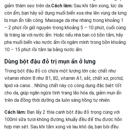
giảm thâm sẹo trên da.
Cách làm:
Sau khi tắm xong, lúc da
còn ẩm, bạn hãy sử dụng muối biển xoa nhẹ lên vùng da lưng
bị mụn ẩn tấn công. Massage da nhẹ nhàng trong khoảng 1
– 2 phút rồi giữ nguyên trong khoảng 5 – 10 phút, cuối cùng
là tráng lại với nước ấm. Hoặc nếu nhà bạn có bồn tắm, hãy
pha muối biển vào nước ấm rồi ngâm mình trong bồn khoảng
10 – 15 phút rồi tắm lại bằng nước ấm.
Dùng bột đậu đỏ trị mụn ẩn ở lưng
Trong bột đậu đỏ có chứa một lượng lớn các chất như
vitamin nhóm B như B1, B2, vitamin A1, sắt, chất xơ, protid,
lipid và canxi… Những chất này có công dụng đặc biệt tốt
cho da, giúp ngăn ngừa tình trạng lão hóa da, giảm mụn ẩn
trên da đồng thời dưỡng da luôn sáng hồng tự nhiên.
Cách làm:
Bạn lấy 2 thìa canh bột đậu đỏ trọng cùng với
100ml sữa tươi không đường, khuấy đều để thu được hỗn
hợp mịn sệt. Sau khi tắm xong và lau khô da, bạn bôi đều