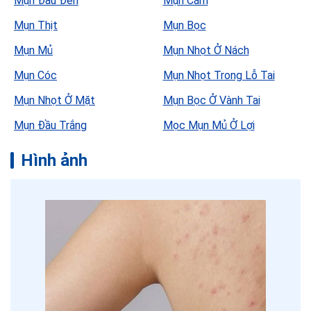
Mụn Đầu Đen
Mụn Cám
Mụn Thịt
Mụn Bọc
Mụn Mủ
Mụn Nhọt Ở Nách
Mụn Cóc
Mụn Nhọt Trong Lỗ Tai
Mụn Nhọt Ở Mặt
Mụn Bọc Ở Vành Tai
Mụn Đầu Trắng
Mọc Mụn Mủ Ở Lợi
Hình ảnh