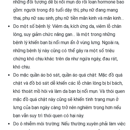
những đối tượng dễ bị nổi mụn do rối loạn hormone bao
gồm: người trong độ tuổi dậy thì, phụ nữ đang mang
thai, phụ nữ sau sinh, phụ nữ tiền mãn kinh và mãn kinh…
Do một số bệnh lý: Viêm da, kích ứng da, viêm lỗ chân
lông, suy giảm chức năng gan… là một trong những
bệnh lý khiến bạn bị nổi mụn ẩn ở vùng lưng. Ngoài ra,
những bệnh lý này cũng có thể gây ra một số triệu
chứng khó chịu khác trên da như ngứa ngáy, đau rát,
khó chịu.
Do mặc quần áo bó sát, quần áo quá chật: Mặc đồ quá
chật và đồ bó sát dễ khiến các lỗ chân lông bị bí bách,
khó thoát mồ hôi và làm da bạn bị nổi mụn. Và thói quen
mặc đồ quá chật này cũng sẽ khiến tình trạng mụn ở
lưng của bạn ngày càng trở nên nghiêm trọng hơn nếu
bạn vẫn suy trì thói quen có hại này.
Do ô nhiễm môi trường: Nếu thường xuyên phải làm việc