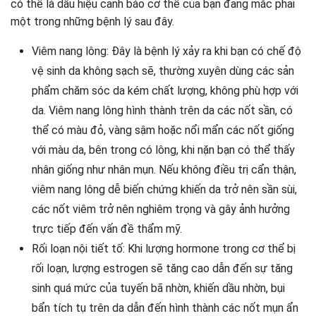
có thể là dấu hiệu cảnh báo cơ thể của bạn đang mắc phải
một trong những bệnh lý sau đây.
Viêm nang lông: Đây là bệnh lý xảy ra khi bạn có chế độ
vệ sinh da không sạch sẽ, thường xuyên dùng các sản
phẩm chăm sóc da kém chất lượng, không phù hợp với
da. Viêm nang lông hình thành trên da các nốt sần, có
thể có màu đỏ, vàng sậm hoặc nổi mẩn các nốt giống
với màu da, bên trong có lông, khi nặn bạn có thể thấy
nhân giống như nhân mụn. Nếu không điều trị cẩn thận,
viêm nang lông dễ biến chứng khiến da trở nên sần sùi,
các nốt viêm trở nên nghiêm trọng và gây ảnh hưởng
trực tiếp đến vấn đề thẩm mỹ.
Rối loạn nội tiết tố: Khi lượng hormone trong cơ thể bị
rối loạn, lượng estrogen sẽ tăng cao dẫn đến sự tăng
sinh quá mức của tuyến bã nhờn, khiến dầu nhờn, bụi
bẩn tích tụ trên da dẫn đến hình thành các nốt mụn ẩn