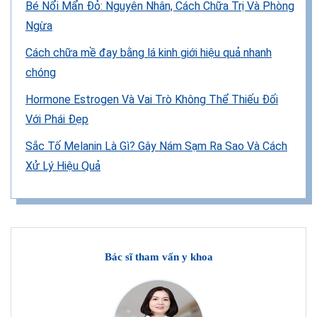
Bé Nổi Mẩn Đỏ: Nguyên Nhân, Cách Chữa Trị Và Phòng
Ngừa
Cách chữa mề đay bằng lá kinh giới hiệu quả nhanh
chóng
Hormone Estrogen Và Vai Trò Không Thể Thiếu Đối
Với Phái Đẹp
Sắc Tố Melanin Là Gì? Gây Nám Sạm Ra Sao Và Cách
Xử Lý Hiệu Quả
Bác sĩ tham vấn y khoa