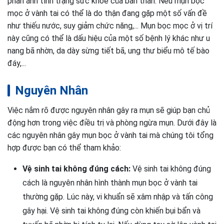
phản ánh tình trạng sức khỏe của bản thân. Nếu mụn bọc
mọc ở vành tai có thể là do thận đang gặp một số vấn đề
như thiếu nước, suy giảm chức năng,... Mụn bọc mọc ở vị trí
này cũng có thể là dấu hiệu của một số bệnh lý khác như u
nang bã nhờn, da dày sừng tiết bã, ung thư biểu mô tế bào
đáy,...
Nguyên Nhân
Việc nắm rõ được nguyên nhân gây ra mụn sẽ giúp bạn chủ
động hơn trong việc điều trị và phòng ngừa mụn. Dưới đây là
các nguyên nhân gây mụn bọc ở vành tai mà chúng tôi tổng
hợp được bạn có thể tham khảo:
Vệ sinh tai không đúng cách:
Vệ sinh tai không đúng
cách là nguyên nhân hình thành mụn bọc ở vành tai
thường gặp. Lúc này, vi khuẩn sẽ xâm nhập và tấn công
gây hại. Vệ sinh tai không đúng còn khiến bụi bẩn và