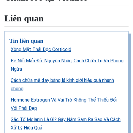
Liên quan
Tin liên quan
Xông Mặt Thải Độc Corticoid
Bé Nổi Mẩn Đỏ: Nguyên Nhân, Cách Chữa Trị Và Phòng
Ngừa
Cách chữa mề đay bằng lá kinh giới hiệu quả nhanh
chóng
Hormone Estrogen Và Vai Trò Không Thể Thiếu Đối
Với Phái Đẹp
Sắc Tố Melanin Là Gì? Gây Nám Sạm Ra Sao Và Cách
Xử Lý Hiệu Quả