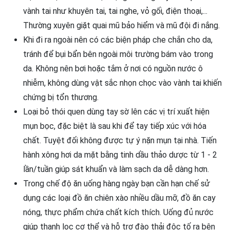
vành tai như khuyên tai, tai nghe, vỏ gối, điện thoại,...
Thường xuyên giặt quai mũ bảo hiểm và mũ đội đi nắng.
Khi đi ra ngoài nên có các biện pháp che chắn cho da,
tránh để bụi bẩn bên ngoài môi trường bám vào trong
da. Không nên bơi hoặc tắm ở nơi có nguồn nước ô
nhiễm, không dùng vật sắc nhọn chọc vào vành tai khiến
chứng bị tổn thương.
Loại bỏ thói quen dùng tay sờ lên các vị trí xuất hiện
mụn bọc, đặc biệt là sau khi để tay tiếp xúc với hóa
chất. Tuyệt đối không được tự ý nặn mụn tại nhà. Tiến
hành xông hơi da mặt bằng tinh dầu thảo dược từ 1 - 2
lần/tuần giúp sát khuẩn và làm sạch da dễ dàng hơn.
Trong chế độ ăn uống hàng ngày bạn cần hạn chế sử
dụng các loại đồ ăn chiên xào nhiều dầu mỡ, đồ ăn cay
nóng, thực phẩm chứa chất kích thích. Uống đủ nước
giúp thanh lọc cơ thể và hỗ trợ đào thải độc tố ra bên