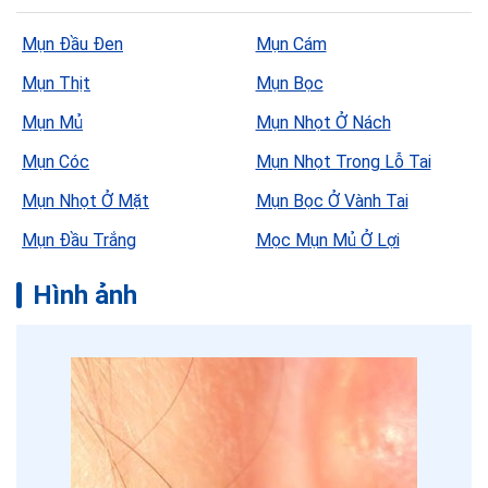
Mụn Đầu Đen
Mụn Cám
Mụn Thịt
Mụn Bọc
Mụn Mủ
Mụn Nhọt Ở Nách
Mụn Cóc
Mụn Nhọt Trong Lỗ Tai
Mụn Nhọt Ở Mặt
Mụn Bọc Ở Vành Tai
Mụn Đầu Trắng
Mọc Mụn Mủ Ở Lợi
Hình ảnh