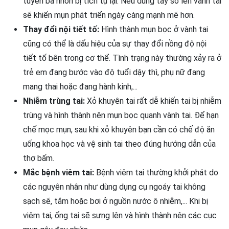
tuyến bã nhờn bị tích tụ lại. Nếu dùng tay sờ lên vành tai
sẽ khiến mụn phát triển ngày càng mạnh mẽ hơn.
Thay đổi nội tiết tố:
Hình thành mụn bọc ở vành tai
cũng có thể là dấu hiệu của sự thay đổi nồng độ nội
tiết tố bên trong cơ thể. Tình trạng này thường xảy ra ở
trẻ em đang bước vào độ tuổi dậy thì, phụ nữ đang
mang thai hoặc đang hành kinh,...
Nhiễm trùng tai:
Xỏ khuyên tai rất dễ khiến tai bị nhiễm
trùng và hình thành nên mụn bọc quanh vành tai. Để hạn
chế mọc mụn, sau khi xỏ khuyên bạn cần có chế độ ăn
uống khoa học và vệ sinh tai theo đúng hướng dẫn của
thợ bấm.
Mắc bệnh viêm tai:
Bệnh viêm tai thường khởi phát do
các nguyên nhân như dùng dụng cụ ngoáy tai không
sạch sẽ, tắm hoặc bơi ở nguồn nước ô nhiễm,... Khi bị
viêm tai, ống tai sẽ sưng lên và hình thành nên các cục