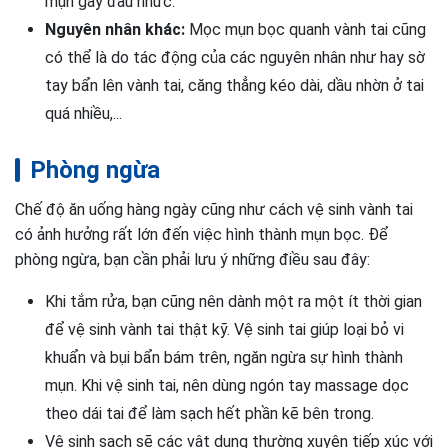
mụn gây đau nhức.
Nguyên nhân khác:
Mọc mụn bọc quanh vành tai cũng
có thể là do tác động của các nguyên nhân như hay sờ
tay bẩn lên vành tai, căng thẳng kéo dài, dầu nhờn ở tai
quá nhiều,...
Phòng ngừa
Chế độ ăn uống hàng ngày cũng như cách vệ sinh vành tai
có ảnh hưởng rất lớn đến việc hình thành mụn bọc. Để
phòng ngừa, bạn cần phải lưu ý những điều sau đây:
Khi tắm rửa, bạn cũng nên dành một ra một ít thời gian
để vệ sinh vành tai thật kỹ. Vệ sinh tai giúp loại bỏ vi
khuẩn và bụi bẩn bám trên, ngăn ngừa sự hình thành
mụn. Khi vệ sinh tai, nên dùng ngón tay massage dọc
theo dái tai để làm sạch hết phần kẽ bên trong.
Vệ sinh sạch sẽ các vật dụng thường xuyên tiếp xúc với