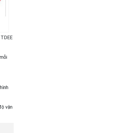
ố TDEE
 mỗi
hình
độ vận