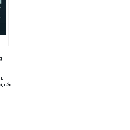
.
g
g,
i, nếu