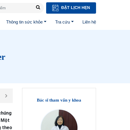
ĐẶT LỊCH HẸN
Thông tin sức khỏe
Tra cứu
Liên hệ
er
Bác sĩ tham vấn y khoa
 chúng
. Một
g theo