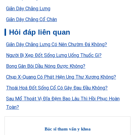
Giãn Dây Chằng Lưng
Giãn Dây Chằng Cổ Chân
Hỏi đáp liên quan
Giãn Dây Chằng Lưng Có Nên Chườm Đá Không?
Người Bị Xẹp Đốt Sống Lưng Uống Thuốc Gì?
Bong Gân Bôi Dầu Nóng Được Không?
Chụp X-Quang Có Phát Hiện Ung Thư Xương Không?
Thoái Hoá Đốt Sống Cổ Có Gây Đau Đầu Không?
Sau Mổ Thoát Vị Đĩa Đệm Bao Lâu Thì Hồi Phục Hoàn
Toàn?
Bác sĩ tham vấn y khoa