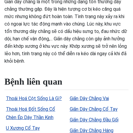
Giãn dây chằng là một trong những dạng tổn thương dây
chằng thường gặp. Đây là hiện tượng cơ bị kéo căng quá
mức nhưng không đứt hoàn toàn. Tình trạng này xảy ra khi
có ngoại lực tác động mạnh vào chúng. Lúc này, khu vực
tổn thương dây chằng sẽ có dấu hiệu sưng to, đau nhức dữ
dội, hạn chế vận động,... Giãn dây chằng còn gây ảnh hưởng
đến khớp xương ở khu vực này. Khớp xương sẽ trở nên lỏng
lẻo hơn, tình trạng này có thể diễn ra kéo dài ngay cả khi đã
khỏi bệnh.
Bệnh liên quan
Thoái Hoá Cột Sống Là Gì?
Giãn Dây Chằng Vai
Thoái Hoá Đốt Sống Cổ
Giãn Dây Chằng Cổ Tay
Chèn Ép Dây Thần Kinh
Giãn Dây Chằng Đầu Gối
U Xương Cổ Tay
Giãn Dây Chằng Háng