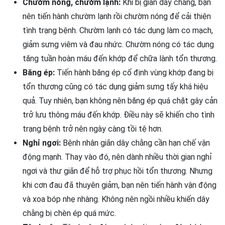
Chườm nóng, chườm lạnh:
Khi bị giãn dây chằng, bạn
nên tiến hành chườm lạnh rồi chườm nóng để cải thiện
tình trạng bệnh. Chườm lạnh có tác dụng làm co mạch,
giảm sưng viêm và đau nhức. Chườm nóng có tác dụng
tăng tuần hoàn máu đến khớp để chữa lành tổn thương.
Băng ép:
Tiến hành băng ép cố định vùng khớp đang bị
tổn thương cũng có tác dụng giảm sưng tấy khá hiệu
quả. Tuy nhiên, bạn không nên băng ép quá chặt gây cản
trở lưu thông máu đến khớp. Điều này sẽ khiến cho tình
trạng bệnh trở nên ngày càng tồi tệ hơn.
Nghỉ ngơi:
Bệnh nhân giãn dây chằng cần hạn chế vận
động mạnh. Thay vào đó, nên dành nhiều thời gian nghỉ
ngơi và thư giãn để hỗ trợ phục hồi tổn thương. Nhưng
khi cơn đau đã thuyên giảm, bạn nên tiến hành vận động
và xoa bóp nhẹ nhàng. Không nên ngồi nhiều khiến dây
chằng bị chèn ép quá mức.