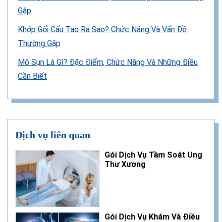
Gặp
Khớp Gối Cấu Tạo Ra Sao? Chức Năng Và Vấn Đề
Thường Gặp
Mô Sụn Là Gì? Đặc Điểm, Chức Năng Và Những Điều
Cần Biết
Dịch vụ liên quan
Gói Dịch Vụ Tầm Soát Ung
Thư Xương
Gói Dịch Vụ Khám Và Điều