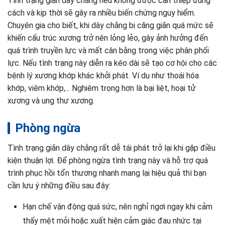
Tình trạng giãn dây chằng nếu không được can thiệp đúng
cách và kịp thời sẽ gây ra nhiều biến chứng nguy hiểm.
Chuyên gia cho biết, khi dây chằng bị căng giãn quá mức sẽ
khiến cấu trúc xương trở nên lỏng lẻo, gây ảnh hưởng đến
quá trình truyền lực và mất cân bằng trong việc phân phối
lực. Nếu tình trạng này diễn ra kéo dài sẽ tạo cơ hội cho các
bệnh lý xương khớp khác khởi phát. Ví dụ như thoái hóa
khớp, viêm khớp,... Nghiêm trọng hơn là bại liệt, hoại tử
xương và ung thư xương.
Phòng ngừa
Tình trạng giãn dây chằng rất dễ tái phát trở lại khi gặp điều
kiện thuận lợi. Để phòng ngừa tình trạng này và hỗ trợ quá
trình phục hồi tổn thương nhanh mang lại hiệu quả thì bạn
cần lưu ý những điều sau đây:
Hạn chế vận động quá sức, nên nghỉ ngơi ngay khi cảm
thấy mệt mỏi hoặc xuất hiện cảm giác đau nhức tại