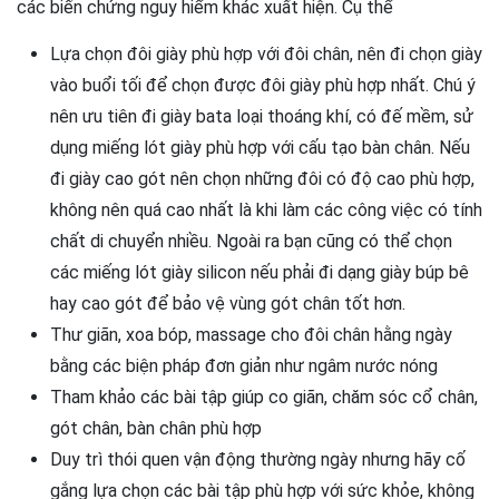
các biến chứng nguy hiểm khác xuất hiện. Cụ thể
Lựa chọn đôi giày phù hợp với đôi chân, nên đi chọn giày
vào buổi tối để chọn được đôi giày phù hợp nhất. Chú ý
nên ưu tiên đi giày bata loại thoáng khí, có đế mềm, sử
dụng miếng lót giày phù hợp với cấu tạo bàn chân. Nếu
đi giày cao gót nên chọn những đôi có độ cao phù hợp,
không nên quá cao nhất là khi làm các công việc có tính
chất di chuyển nhiều. Ngoài ra bạn cũng có thể chọn
các miếng lót giày silicon nếu phải đi dạng giày búp bê
hay cao gót để bảo vệ vùng gót chân tốt hơn.
Thư giãn, xoa bóp, massage cho đôi chân hằng ngày
bằng các biện pháp đơn giản như ngâm nước nóng
Tham khảo các bài tập giúp co giãn, chăm sóc cổ chân,
gót chân, bàn chân phù hợp
Duy trì thói quen vận động thường ngày nhưng hãy cố
gắng lựa chọn các bài tập phù hợp với sức khỏe, không