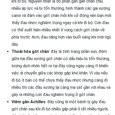
khi đi bộ. Nguyên nhân là do phần gân gan chân chịu
nhiều áp lực và bị tổn thương, hình thành các gai xương
canxi và đâm vào gót chân mỗi khi cử động nên bạn mới
thấy đau nhức nghiêm trọng ngay cả khi đi bộ. Cơn đau
có thể xuất hiện nhiều nhất ở vùng cách gót chân về
phía trước 4cm, đau nặng hơn vào buổi sáng khi mới ngủ
dậy.
Thoái hóa gót chân
: đây là tình trạng phần sụn, đệm
giữa hai đầu xương gót chân có dấu hiệu bị tổn thương,
lượng dịch nhờn tiết ra tại đây cũng ngày càng ít khiến
việc di chuyển giữa các khớp gặp khó khăn. Vì vậy nếu
đi bộ ít bạn có thể chưa thấy đau nhức nhưng càng đi
nhiều thì các đầu xương lại càng ma sát gần với nhau và
gây ra những cơn đau nghiêm trọng ở gót chân.
Viêm gân Achilles
: Đây cũng là một bệnh lý gây đau
gót chân sau khi đi bộ nhiều gặp phải ở rất nhiều người,