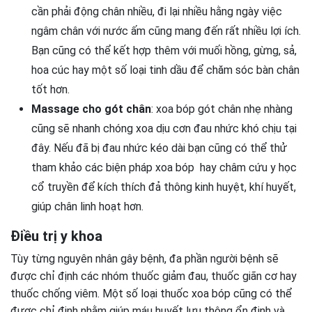
cần phải động chân nhiều, đi lại nhiều hằng ngày việc
ngâm chân với nước ấm cũng mang đến rất nhiều lợi ích.
Bạn cũng có thể kết hợp thêm với muối hồng, gừng, sả,
hoa cúc hay một số loại tinh dầu để chăm sóc bàn chân
tốt hơn.
Massage cho gót chân
: xoa bóp gót chân nhẹ nhàng
cũng sẽ nhanh chóng xoa dịu cơn đau nhức khó chịu tại
đây. Nếu đã bị đau nhức kéo dài bạn cũng có thể thử
tham khảo các biện pháp xoa bóp hay châm cứu y học
cổ truyền để kích thích đả thông kinh huyệt, khí huyết,
giúp chân linh hoạt hơn.
Điều trị y khoa
Tùy từng nguyên nhân gây bệnh, đa phần người bệnh sẽ
được chỉ định các nhóm thuốc giảm đau, thuốc giãn cơ hay
thuốc chống viêm. Một số loại thuốc xoa bóp cũng có thể
được chỉ định nhằm giúp máu huyết lưu thông ổn định và