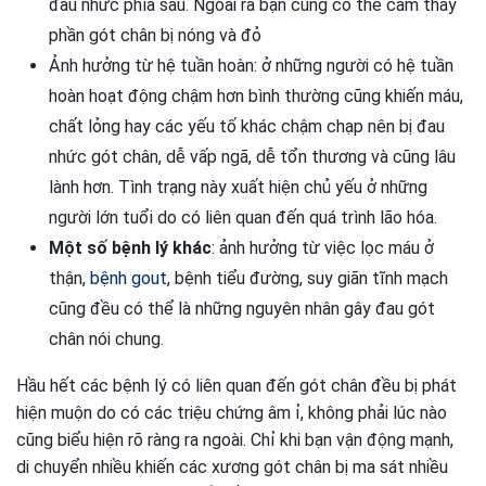
đau nhức phía sau. Ngoài ra bạn cũng có thể cảm thấy
phần gót chân bị nóng và đỏ
Ảnh hưởng từ hệ tuần hoàn: ở những người có hệ tuần
hoàn hoạt động chậm hơn bình thường cũng khiến máu,
chất lỏng hay các yếu tố khác chậm chạp nên bị đau
nhức gót chân, dễ vấp ngã, dễ tổn thương và cũng lâu
lành hơn. Tình trạng này xuất hiện chủ yếu ở những
người lớn tuổi do có liên quan đến quá trình lão hóa.
Một số bệnh lý khác
: ảnh hưởng từ việc lọc máu ở
thận,
bệnh gout
, bệnh tiểu đường, suy giãn tĩnh mạch
cũng đều có thể là những nguyên nhân gây đau gót
chân nói chung.
Hầu hết các bệnh lý có liên quan đến gót chân đều bị phát
hiện muộn do có các triệu chứng âm ỉ, không phải lúc nào
cũng biểu hiện rõ ràng ra ngoài. Chỉ khi bạn vận động mạnh,
di chuyển nhiều khiến các xương gót chân bị ma sát nhiều