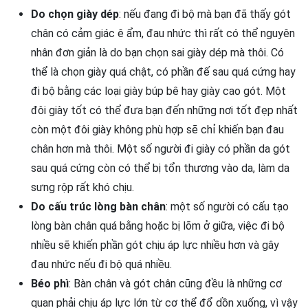
Do chọn giày dép
: nếu đang đi bộ mà bạn đã thấy gót
chân có cảm giác ê ẩm, đau nhức thì rất có thể nguyên
nhân đơn giản là do bạn chọn sai giày dép mà thôi. Có
thể là chọn giày quá chật, có phần đế sau quá cứng hay
đi bộ bằng các loại giày búp bê hay giày cao gót. Một
đôi giày tốt có thể đưa bạn đến những nơi tốt đẹp nhất
còn một đôi giày không phù hợp sẽ chỉ khiến bạn đau
chân hơn mà thôi. Một số người đi giày có phần da gót
sau quá cứng còn có thể bị tổn thương vào da, làm da
sưng rộp rất khó chịu.
Do cấu trúc lòng bàn chân
: một số người có cấu tạo
lòng bàn chân quá bằng hoặc bị lõm ở giữa, việc đi bộ
nhiều sẽ khiến phần gót chịu áp lực nhiều hơn và gây
đau nhức nếu đi bộ quá nhiều.
Béo phì
: Bàn chân và gót chân cũng đều là những cơ
quan phải chịu áp lực lớn từ cơ thể đổ dồn xuống, vì vậy