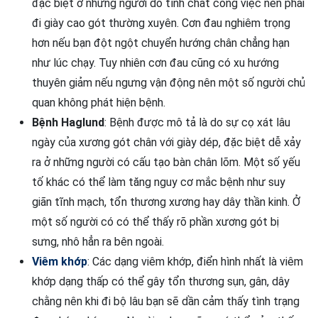
đặc biệt ở những người do tính chất công việc nên phải
đi giày cao gót thường xuyên. Cơn đau nghiêm trọng
hơn nếu bạn đột ngột chuyển hướng chân chẳng hạn
như lúc chạy. Tuy nhiên cơn đau cũng có xu hướng
thuyên giảm nếu ngưng vận động nên một số người chủ
quan không phát hiện bệnh.
Bệnh Haglund
: Bệnh được mô tả là do sự cọ xát lâu
ngày của xương gót chân với giày dép, đặc biệt dễ xảy
ra ở những người có cấu tạo bàn chân lõm. Một số yếu
tố khác có thể làm tăng nguy cơ mắc bệnh như suy
giãn tĩnh mạch, tổn thương xương hay dây thần kinh. Ở
một số người có có thể thấy rõ phần xương gót bị
sưng, nhô hẳn ra bên ngoài.
Viêm khớp
: Các dạng viêm khớp, điển hình nhất là viêm
khớp dạng thấp có thể gây tổn thương sụn, gân, dây
chằng nên khi đi bộ lâu bạn sẽ dần cảm thấy tình trạng