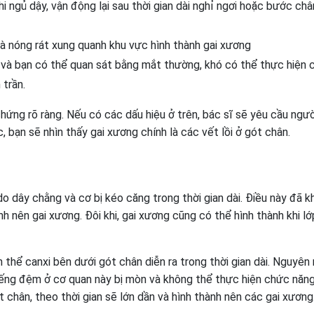
i ngủ dậy, vận động lại sau thời gian dài nghỉ ngơi hoặc bước châ
à nóng rát xung quanh khu vực hình thành gai xương
ài và bạn có thể quan sát bằng mắt thường, khó có thể thực hiện 
 trần.
chứng rõ ràng. Nếu có các dấu hiệu ở trên, bác sĩ sẽ yêu cầu ngư
 bạn sẽ nhìn thấy gai xương chính là các vết lồi ở gót chân.
o dây chằng và cơ bị kéo căng trong thời gian dài. Điều này đã k
 nên gai xương. Đôi khi, gai xương cũng có thể hình thành khi lớ
h thể canxi bên dưới gót chân diễn ra trong thời gian dài. Nguyên
iếng đệm ở cơ quan này bị mòn và không thể thực hiện chức năn
ót chân, theo thời gian sẽ lớn dần và hình thành nên các gai xương