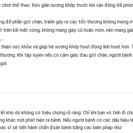
ặc chơi thể thao. Kéo giãn xương khớp trước khi vận động để phò
âng đỡ phần gót chân, tránh gây ra các tổn thương không mong 
ất trên bề mặt cứng, không mang giày cũ hoặc mòn, nên mang gi
..
 thiện sức khỏe và giúp hệ xương khớp hoạt động linh hoạt hơn. 
 thương. Khi tập luyện nếu có cảm giác đau gót chân, người bệnh
gơi.
rất khó do không có triệu chứng rõ ràng. Chỉ khi bạn vô tình đi ch
ng khác mới phát hiện ra bệnh. Nếu người bệnh có các dấu hiệu 
ác sĩ sẽ tiến hành chẩn đoán bệnh bằng các biện pháp như: