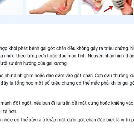
hợp khởi phát bệnh gai gót chân đều không gây ra triệu chứng. 
đau nhức theo từng cơn hoặc đau mãn tính. Nguyên nhân hình thà
ưới sự ảnh hưởng của gai xương.
iác như đinh ghim hoặc dao đâm vào gót chân. Cơn đau thường x
 đây là tổng hợp một số triệu chứng có thể mắc phải khi bị gai g
mạnh đột ngột, nếu bạn đi lại trên bề mặt cứng hoặc khiêng vác
i tệ hơn.
u nhức có thể xảy ra ở khắp mặt dưới gót chân đặc biệt là vị trí p