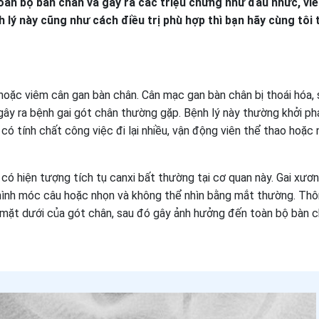
oàn bộ bàn chân và gây ra các triệu chứng như đau nhức, vi
h lý này cũng như cách điều trị phù hợp thì bạn hãy cùng tôi
 hoặc viêm cân gan bàn chân. Cân mạc gan bàn chân bị thoái hóa,
ây ra bệnh gai gót chân thường gặp. Bệnh lý này thường khởi ph
có tính chất công việc đi lại nhiều, vận động viên thể thao hoặc
 có hiện tượng tích tụ canxi bất thường tại cơ quan này. Gai xươ
 hình móc câu hoặc nhọn và không thể nhìn bằng mắt thường. Th
 mặt dưới của gót chân, sau đó gây ảnh hưởng đến toàn bộ bàn c