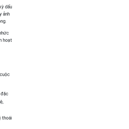
kỳ dấu
y ảnh
ộng.
 nhức
nh hoạt
 cuộc
 đặc
ệ,
 thoái