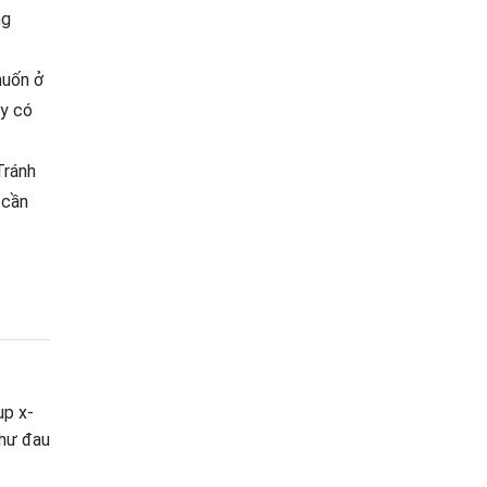
ng
muốn ở
ày có
Tránh
 cần
ụp x-
như đau