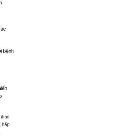
n
các
ời bệnh
hiến
p
 nhân
g hấp
.