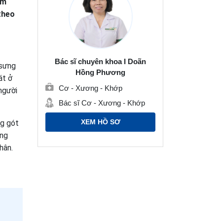
êm
 theo
Bác sĩ chuyên khoa I Doãn
 sưng
Hồng Phương
át ở
Cơ - Xương - Khớp
 người
Bác sĩ Cơ - Xương - Khớp
XEM HỒ SƠ
ng gót
ông
hân.