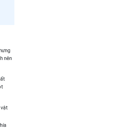
Nhưng
nh nên
uất
ót
 vật
hía