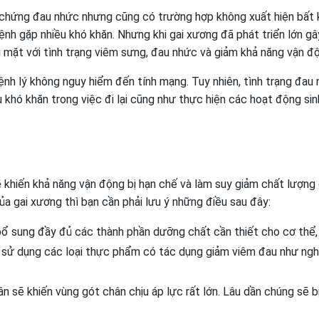
ệu chứng đau nhức nhưng cũng có trường hợp không xuất hiện bất 
bệnh gặp nhiều khó khăn. Nhưng khi gai xương đã phát triển lớn gâ
 mặt với tình trạng viêm sưng, đau nhức và giảm khả năng vận đ
bệnh lý không nguy hiểm đến tính mạng. Tuy nhiên, tình trạng đau
u khó khăn trong việc đi lại cũng như thực hiện các hoạt động si
 khiến khả năng vận động bị hạn chế và làm suy giảm chất lượng
a gai xương thì bạn cần phải lưu ý những điều sau đây:
bổ sung đầy đủ các thành phần dưỡng chất cần thiết cho cơ thể,
g sử dụng các loại thực phẩm có tác dụng giảm viêm đau như ngh
n sẽ khiến vùng gót chân chịu áp lực rất lớn. Lâu dần chúng sẽ bị