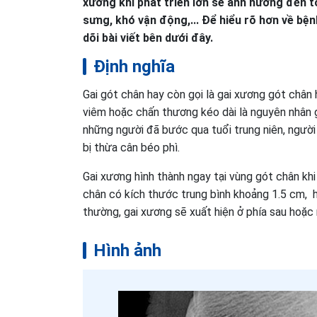
xương khi phát triển lớn sẽ ảnh hưởng đến t
sưng, khó vận động,... Để hiểu rõ hơn về bện
dõi bài viết bên dưới đây.
Định nghĩa
Gai gót chân hay còn gọi là gai xương gót chân
viêm hoặc chấn thương kéo dài là nguyên nhân g
những người đã bước qua tuổi trung niên, người 
bị thừa cân béo phì.
Gai xương hình thành ngay tại vùng gót chân khi
chân có kích thước trung bình khoảng 1.5 cm,
thường, gai xương sẽ xuất hiện ở phía sau hoặc
Hình ảnh