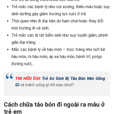
Trẻ mắc các bệnh lý như còi xương, thiếu máu hoặc suy
dinh dưỡng gây giảm trương lực ruột ở trẻ.
Thói quen nhịn đi đại tiện do ham chơi hoặc thay đổi
môi trường đi vệ sinh.
Trẻ mắc các dị tật bẩm sinh như suy tuyến giảm, phình
giãn đại tràng.
Mắc các bệnh lý về hậu môn – trực tràng như nứt kẽ
hậu môn, rò hậu môn, áp xe hậu môn, bệnh trĩ, polyp
đường ruột,…
TIN HỮU ÍCH:
Trẻ Sơ Sinh Bị Táo Bón Nên Uống
Gì
và tránh uống gì để mau khỏi?
Cách chữa táo bón đi ngoài ra máu ở
trẻ em