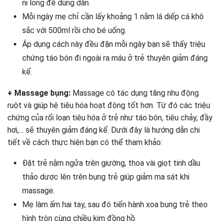
ni long để dùng dần.
Mỗi ngày mẹ chỉ cần lấy khoảng 1 nắm lá diếp cá khô
sắc với 500ml rồi cho bé uống.
Áp dụng cách này đều đặn mỗi ngày bạn sẽ thấy triệu
chứng táo bón đi ngoài ra máu ở trẻ thuyên giảm đáng
kể.
+ Massage bụng:
Massage có tác dụng tăng nhu động
ruột và giúp hệ tiêu hóa hoạt động tốt hơn. Từ đó các triệu
chứng của rối loạn tiêu hóa ở trẻ như táo bón, tiêu chảy, đầy
hơi,… sẽ thuyên giảm đáng kể. Dưới đây là hướng dẫn chi
tiết về cách thực hiện bạn có thể tham khảo:
Đặt trẻ nằm ngửa trên giường, thoa vài giọt tinh dầu
thảo dược lên trên bụng trẻ giúp giảm ma sát khi
massage.
Mẹ làm ấm hai tay, sau đó tiến hành xoa bụng trẻ theo
hình tròn cùng chiều kim đồng hồ.