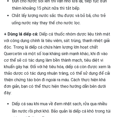
Đun cho nước sôi lên thì vặn nhỏ lửa lại, tiếp tục đun
thêm khoảng 15 phút nữa thì tắt bếp.
Chắt lấy lượng nước sắc thu được và bỏ bã, cho trẻ
uống nước này thay thế cho nước lọc.
+ Dùng lá diếp cá:
Diếp cá thuốc nhóm dược liệu tính mát
với công dụng chính là tiêu viêm, sát trùng, thanh nhiệt giải
độc. Trong lá diếp cá chứa hàm lượng lớn hoạt chất
Quercetin và một số loại kháng sinh mạnh khác, khi đi vào
cơ thể sẽ có tác dụng làm bền thành mạch, tiêu diệt vi
khuẩn gây hại. Đối với hệ tiêu hóa, diếp cá còn được xem là
thảo dược có tác dụng nhuận tràng, có thể sử dụng để cải
thiện chứng táo bón đi ngoài ra máu. Cách thực hiện khá
đơn giản, bạn có thể thực hiện theo hướng dẫn bên dưới
đây:
Diếp cá sau khi mua về đem nhặt sạch, rửa qua nhiều
lần nước rồi phơi khô. Bảo quản lá diếp cá khô trong túi