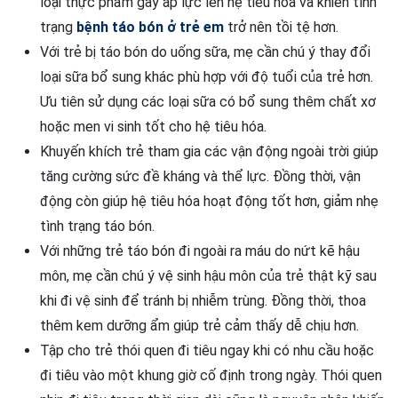
loại thực phẩm gây áp lực lên hệ tiêu hóa và khiến tình
trạng
bệnh táo bón ở trẻ em
trở nên tồi tệ hơn.
Với trẻ bị táo bón do uống sữa, mẹ cần chú ý thay đổi
loại sữa bổ sung khác phù hợp với độ tuổi của trẻ hơn.
Ưu tiên sử dụng các loại sữa có bổ sung thêm chất xơ
hoặc men vi sinh tốt cho hệ tiêu hóa.
Khuyến khích trẻ tham gia các vận động ngoài trời giúp
tăng cường sức đề kháng và thể lực. Đồng thời, vận
động còn giúp hệ tiêu hóa hoạt động tốt hơn, giảm nhẹ
tình trạng táo bón.
Với những trẻ táo bón đi ngoài ra máu do nứt kẽ hậu
môn, mẹ cần chú ý vệ sinh hậu môn của trẻ thật kỹ sau
khi đi vệ sinh để tránh bị nhiễm trùng. Đồng thời, thoa
thêm kem dưỡng ẩm giúp trẻ cảm thấy dễ chịu hơn.
Tập cho trẻ thói quen đi tiêu ngay khi có nhu cầu hoặc
đi tiêu vào một khung giờ cố định trong ngày. Thói quen