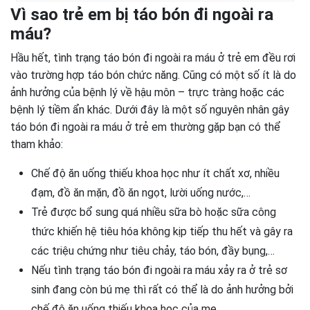
Vì sao trẻ em bị táo bón đi ngoài ra
máu?
Hầu hết, tình trạng táo bón đi ngoài ra máu ở trẻ em đều rơi
vào trường hợp táo bón chức năng. Cũng có một số ít là do
ảnh hưởng của bệnh lý về hậu môn – trực tràng hoặc các
bệnh lý tiềm ẩn khác. Dưới đây là một số nguyên nhân gây
táo bón đi ngoài ra máu ở trẻ em thường gặp bạn có thể
tham khảo:
Chế độ ăn uống thiếu khoa học như ít chất xơ, nhiều
đạm, đồ ăn mặn, đồ ăn ngọt, lười uống nước,…
Trẻ được bổ sung quá nhiều sữa bò hoặc sữa công
thức khiến hệ tiêu hóa không kịp tiếp thu hết và gây ra
các triệu chứng như tiêu chảy, táo bón, đầy bụng,…
Nếu tình trạng táo bón đi ngoài ra máu xảy ra ở trẻ sơ
sinh đang còn bú mẹ thì rất có thể là do ảnh hưởng bởi
chế độ ăn uống thiếu khoa học của mẹ.