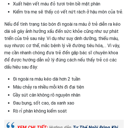
Xuất hiện vết máu đỏ tươi trên bề mặt phân
Kiểm tra mẹ sẽ thấy có vết nứt rách ở hậu môn của trẻ.
Nếu để tình trạng táo bón đi ngoài ra máu ở trẻ diễn ra kéo
dài sẽ gây ảnh hưởng xấu đến sức khỏe cũng như sự phát
triển của trẻ sau này. Ví dụ như suy dinh dưỡng, thiếu máu,
suy nhược cơ thể, mắc bệnh lý về đường tiêu hóa,… Vì vậy,
mẹ cần nhanh chóng đưa trẻ đến gặp bác sĩ chuyên khoa
để được hướng dẫn xử lý đúng cách nếu thấy trẻ có các
dấu hiệu sau đây:
Đi ngoài ra máu kéo dài hơn 2 tuần
Máu chảy ra nhiều mỗi khi đi đại tiện
Gầy sút cân không rõ nguyên nhân
Đau bụng, sốt cao, da xanh xao
Rò rỉ phân không kiểm soát
XEM CHI TIẾT:
Hướng dẫn
Tư Thế Ngồi Đúng Khi