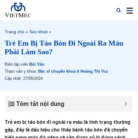
Trang chủ
»
Sức khoẻ
»
Trẻ Em Bị Táo Bón Đi Ngoài Ra Máu
Phải Làm Sao?
Biên tập viên
Bùi Vân
Tham vấn y khoa:
Bác sĩ chuyên khoa II Hoàng Thị Vui
Cập nhật: 27/05/2024
Tóm tắt nội dung
Trẻ em bị táo bón đi ngoài ra máu là tình trạng thường
gặp, đây là dấu hiệu cho thấy bệnh táo bón đã chuyển
biến sang mức độ nặng và cần được xử lý đúng cách.