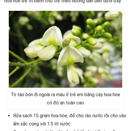
hoa hòe để trị bệnh cho trẻ theo hướng dẫn bên dưới đây:
Trị táo bón đi ngoài ra máu ở trẻ em bằng cây hoa hòe
có độ an toàn cao
Rửa sạch 15 gram hoa hòe, để cho ráo nước rồi cho vào
ấm sắc cùng với 1.5 lít nước.