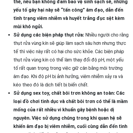
thế, nếu bạn không đảm bảo vệ sinh sạch sẽ, những
yếu tố gây hại này sẽ “tấn công” âm đạo, dẫn đến
tình trạng viêm nhiễm và huyết trắng đục sệt kèm
mùi khó ngửi.
Sử dụng các biện pháp thụt rửa:
Nhiều người cho rằng
thụt rửa vùng kín sẽ giúp làm sạch sâu hơn nhưng thực
tế thì việc này rất có hại cho sức khỏe. Các biện pháp
thụt rửa vùng kín có thể làm thay đổi độ pH, một yếu
tố rất quan trọng trong việc giữ cân bằng môi trường
âm đạo. Khi độ pH bị ảnh hưởng, viêm nhiễm xảy ra và
kéo theo đó là dịch tiết bị biến chất.
Sử dụng sex toy, chất bôi trơn không an toàn: Các
loại đồ chơi tình dục và chất bôi trơn có thể là mầm
mống của rất nhiều vi khuẩn gây bệnh hoặc dị
nguyên. Việc sử dụng chúng trong khi quan hệ sẽ
khiến âm đạo bị viêm nhiễm, cuối cùng dẫn đến tình