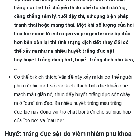
bằng nội tiết tố chủ yếu là do chế độ dinh dưỡng,
căng thẳng tâm lý, tuổi dậy thì, sử dụng biện pháp
tránh thai hoặc mang thai. Một khi số lượng của hai
loại hormone là estrogen và progesterone áp đảo
hơn bên còn lại thì tình trạng dịch tiết thay đổi có
thể xảy ra như ra nhiều huyết trắng đục sệt
hay
huyết trắng dạng bột, huyết trắng dính như keo,
…
Cơ thể bị kích thích: Vấn đề này xảy ra khi cơ thể người
phụ nữ chịu một số các kích thích tình dục khiến các
mạch máu giãn nở, thúc đẩy huyết trắng đục sệt chảy
ra ở “cửa” âm đạo. R
a nhiều huyết trắng màu trắng
đục
lúc này đóng vai trò chất bôi trơn cho sự giao hợp
của “cô bé” và “cậu bé”.
Huyết trắng đục sệt do viêm nhiễm phụ khoa