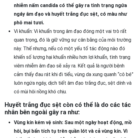
nhiễm nấm candida có thể gây ra tình trạng ngứa
ngáy âm đạo và huyết trắng đục sệt, có màu như
phô mai tươi.
Vi khuẩn: Vi khuẩn trong âm đạo đóng một vai trò rất
quan trọng, đó là giữ vững sự cân bằng của môi trường
này. Thế nhưng, nếu có một yếu tố tác động nào đó
khiến số lượng hại khuẩn nhiều hơn lợi khuẩn, tình trạng
viêm nhiễm âm đạo sẽ xảy ra. Kết quả là người bệnh
cảm thấy đau rát khi đi tiểu, vùng da xung quanh “cô bé”
luôn ngứa ngáy, dịch tiết âm đạo trắng đục, sệt dính và
có mùi hôi nồng khó chịu.
Huyết trắng đục sệt còn có thể là do các tác
nhân bên ngoài gây ra như:
Vùng kín kém vệ sinh: Sau một ngày hoạt động, mồ
hôi, bụi bẩn tích tụ trên quần lót và cả vùng kín. Vì