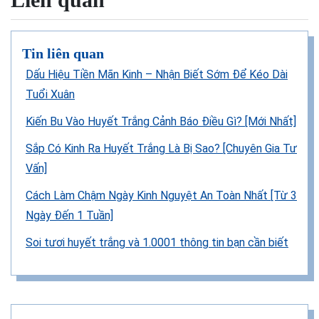
Tin liên quan
Dấu Hiệu Tiền Mãn Kinh – Nhận Biết Sớm Để Kéo Dài
Tuổi Xuân
Kiến Bu Vào Huyết Trắng Cảnh Báo Điều Gì? [Mới Nhất]
Sắp Có Kinh Ra Huyết Trắng Là Bị Sao? [Chuyên Gia Tư
Vấn]
Cách Làm Chậm Ngày Kinh Nguyệt An Toàn Nhất [Từ 3
Ngày Đến 1 Tuần]
Soi tươi huyết trắng và 1.0001 thông tin bạn cần biết