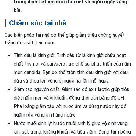
trạng dịch tiết âm đạo đục sệt và ngứa ngáy vùng
kín.
Chăm sóc tại nhà
Các biện pháp tại nhà có thể giúp giảm triệu chứng huyết
trắng đục sệt, bao gồm:
Tinh dầu lá kinh giới: Tinh dầu từ lá kinh giới chứa hoạt
chất thymol và carvacrol, ức chế sự phát triển của nấm
men candida. Bạn có thể trộn tinh dầu kinh giới với dầu
dừa và thoa lên vùng bị ngứa hai lần mỗi ngày.
Giấm táo nguyên chất: Giấm táo có axit lactic giúp tiêu
diệt nấm men và vi khuẩn, đồng thời cân bằng độ pH.
Pha loãng giấm táo với nước ấm và dùng nước này để
ngâm rửa vùng kín hàng ngày.
Nước muối sinh lý: Nước muối sinh lý giúp vệ sinh vùng
kín, sát trùng, kháng khuẩn và tiêu viêm. Dùng tăm bông