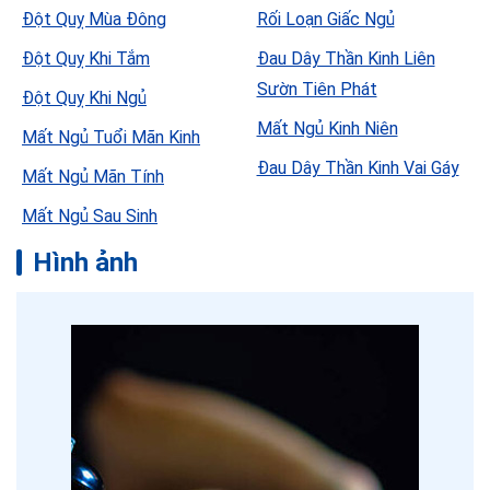
Đột Quỵ Mùa Đông
Rối Loạn Giấc Ngủ
Đột Quỵ Khi Tắm
Đau Dây Thần Kinh Liên
Sườn Tiên Phát
Đột Quỵ Khi Ngủ
Mất Ngủ Kinh Niên
Mất Ngủ Tuổi Mãn Kinh
Đau Dây Thần Kinh Vai Gáy
Mất Ngủ Mãn Tính
Mất Ngủ Sau Sinh
Hình ảnh