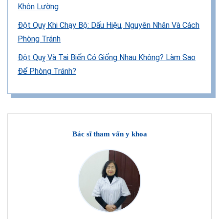
Khôn Lường
Đột Quỵ Khi Chạy Bộ: Dấu Hiệu, Nguyên Nhân Và Cách
Phòng Tránh
Đột Quỵ Và Tai Biến Có Giống Nhau Không? Làm Sao
Để Phòng Tránh?
Bác sĩ tham vấn y khoa