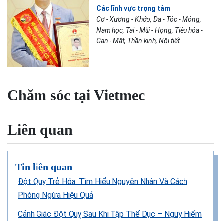
Các lĩnh vực trọng tâm
Cơ - Xương - Khớp, Da - Tóc - Móng,
Nam học, Tai - Mũi - Họng, Tiêu hóa -
Gan - Mật, Thần kinh, Nội tiết
Chăm sóc tại Vietmec
Liên quan
Tin liên quan
Đột Quỵ Trẻ Hóa: Tìm Hiểu Nguyên Nhân Và Cách
Phòng Ngừa Hiệu Quả
Cảnh Giác Đột Quỵ Sau Khi Tập Thể Dục – Nguy Hiểm