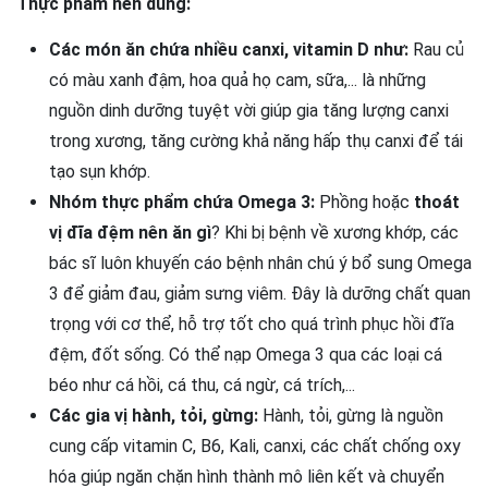
Thực phẩm nên dùng:
Các món ăn chứa nhiều canxi, vitamin D như:
Rau củ
có màu xanh đậm, hoa quả họ cam, sữa,... là những
nguồn dinh dưỡng tuyệt vời giúp gia tăng lượng canxi
trong xương, tăng cường khả năng hấp thụ canxi để tái
tạo sụn khớp.
Nhóm thực phẩm chứa Omega 3:
Phồng hoặc
thoát
vị đĩa đệm nên ăn gì
? Khi bị bệnh về xương khớp, các
bác sĩ luôn khuyến cáo bệnh nhân chú ý bổ sung Omega
3 để giảm đau, giảm sưng viêm. Đây là dưỡng chất quan
trọng với cơ thể, hỗ trợ tốt cho quá trình phục hồi đĩa
đệm, đốt sống. Có thể nạp Omega 3 qua các loại cá
béo như cá hồi, cá thu, cá ngừ, cá trích,...
Các gia vị hành, tỏi, gừng:
Hành, tỏi, gừng là nguồn
cung cấp vitamin C, B6, Kali, canxi, các chất chống oxy
hóa giúp ngăn chặn hình thành mô liên kết và chuyển