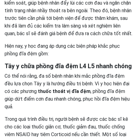
kiểm soát, giúp bệnh nhân đẩy lùi các cơn đau và ngăn chặn
tình trạng nhân nhầy thoát ra bên ngoài. Theo đó, bệnh nhân
trước tiên cần phải tới bệnh viện để được thăm khám, sau
khi đã làm đủ các kiểm tra lâm sàng và xét nghiệm liên
quan, bác sĩ sẽ đánh giá bệnh để đưa ra cách chữa tốt nhất.
Hiện nay, y học đang áp dụng các biện pháp khắc phục
phồng đĩa đệm gồm:
Tây y chữa phồng đĩa đệm L4 L5 nhanh chóng
Có thể nói rằng, đa số bệnh nhân khi mắc phồng đĩa đệm
đều lựa chọn Tây y là hướng điều trị bệnh. Vì y học hiện đại
có các phương
thuốc thoát vị đĩa đệm
, phồng đĩa đệm
giúp dứt điểm cơn đau nhanh chóng, phục hồi đĩa đệm hiệu
quả.
Trong quá trình điều trị, người bệnh sẽ được các bác sĩ kê
cho các loại thuốc giãn cơ, thuốc giảm đau, thuốc chống
viêm NSAID hay tiêm Corticoid nếu cần thiết. Một số loại