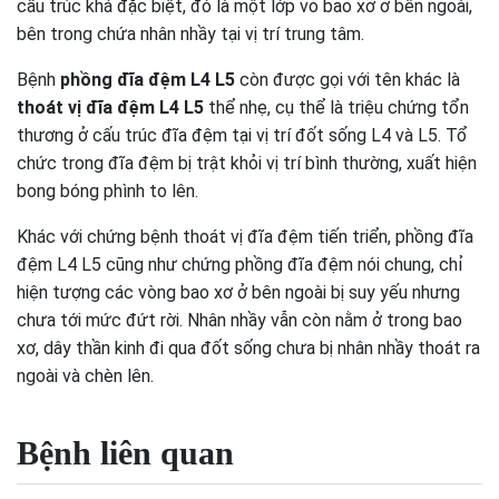
cấu trúc khá đặc biệt, đó là một lớp vỏ bao xơ ở bên ngoài,
bên trong chứa nhân nhầy tại vị trí trung tâm.
Bệnh
phồng đĩa đệm L4 L5
còn được gọi với tên khác là
thoát vị đĩa đệm L4 L5
thể nhẹ, cụ thể là triệu chứng tổn
thương ở cấu trúc đĩa đệm tại vị trí đốt sống L4 và L5. Tổ
chức trong đĩa đệm bị trật khỏi vị trí bình thường, xuất hiện
bong bóng phình to lên.
Khác với chứng bệnh thoát vị đĩa đệm tiến triển, phồng đĩa
đệm L4 L5 cũng như chứng phồng đĩa đệm nói chung, chỉ
hiện tượng các vòng bao xơ ở bên ngoài bị suy yếu nhưng
chưa tới mức đứt rời. Nhân nhầy vẫn còn nằm ở trong bao
xơ, dây thần kinh đi qua đốt sống chưa bị nhân nhầy thoát ra
ngoài và chèn lên.
Bệnh liên quan