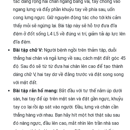
tác dang rộng hai chân ngang bằng vai, tay chống vào
ngang lưng và đẩy phần khuỷu tay về phía sau, uốn
cong lưng ngực. Giữ nguyên động tác cho tới khi cảm
thấy mỏi sẽ ngừng lại. Bài tập này sẽ hỗ trợ đưa đĩa
đệm ở đốt sống L4 L5 về đúng vị trí, giảm tải áp lực lên
đĩa đệm.
Bài tập chữ V:
Người bệnh ngồi trên thảm tập, duỗi
thẳng hai chân và ngả lưng về sau, cách mặt đất góc 45
độ. Sau đó sẽ từ từ đưa hai chân lên cao để tạo thành
dáng chữ V, hai tay dơ về đằng trước và đặt song song
với mặt đất.
Bài tập rắn hổ mang:
Bắt đầu với tư thế nằm úp dưới
sàn, hai tay để úp trên mặt sàn và đặt gần ngực, khuỷu
tay co lại rồi áp sát vào người. Đầu, lưng và chân cần
thẳng hàng với nhau. Bạn hãy hít một hơi thật sâu sau
đó nâng ngực, đầu lên cao, mắt nhìn lên trần nhà sao