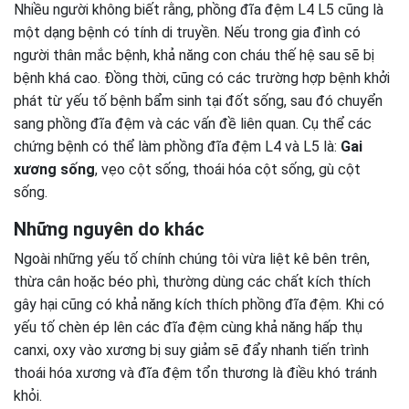
Nhiều người không biết rằng, phồng đĩa đệm L4 L5 cũng là
một dạng bệnh có tính di truyền. Nếu trong gia đình có
người thân mắc bệnh, khả năng con cháu thế hệ sau sẽ bị
bệnh khá cao. Đồng thời, cũng có các trường hợp bệnh khởi
phát từ yếu tố bệnh bẩm sinh tại đốt sống, sau đó chuyển
sang phồng đĩa đệm và các vấn đề liên quan. Cụ thể các
chứng bệnh có thể làm phồng đĩa đệm L4 và L5 là:
Gai
xương sống
, vẹo cột sống, thoái hóa cột sống, gù cột
sống.
Những nguyên do khác
Ngoài những yếu tố chính chúng tôi vừa liệt kê bên trên,
thừa cân hoặc béo phì, thường dùng các chất kích thích
gây hại cũng có khả năng kích thích phồng đĩa đệm. Khi có
yếu tố chèn ép lên các đĩa đệm cùng khả năng hấp thụ
canxi, oxy vào xương bị suy giảm sẽ đẩy nhanh tiến trình
thoái hóa xương và đĩa đệm tổn thương là điều khó tránh
khỏi.