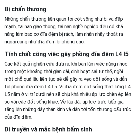
Bị chấn thương
Những chấn thương liên quan tới cột sống như bị va đập
mạnh, tai nạn giao thông, tai nạn nghề nghiệp đều có khả
năng làm bao xơ đĩa đệm bị rách, làm nhân nhầy thoát ra
ngoài cũng như đĩa đệm bị phồng cao.
Tính chất công việc gây phồng đĩa đệm L4 l5
Các kết quả nghiên cứu đưa ra, khi bạn làm việc nặng nhọc
trong một khoảng thời gian dài, sinh hoạt sai tư thế, ngồi
một chỗ quá lâu liên tục sẽ dễ gây ra vẹo cột sống và dẫn
tới phồng đĩa đệm L4 L5. Vì đĩa đệm cột sống thắt lưng L4
L5 nằm ở vị trí dưới nên sẽ chịu khá nhiều áp lực chèn ép lên
so với các đốt sống khác. Về lâu dài, áp lực trực tiếp gia
tăng lên những dây thần kinh và dẫn tới tổn thương cấu trúc
của đĩa đệm.
Di truyền và mắc bệnh bẩm sinh