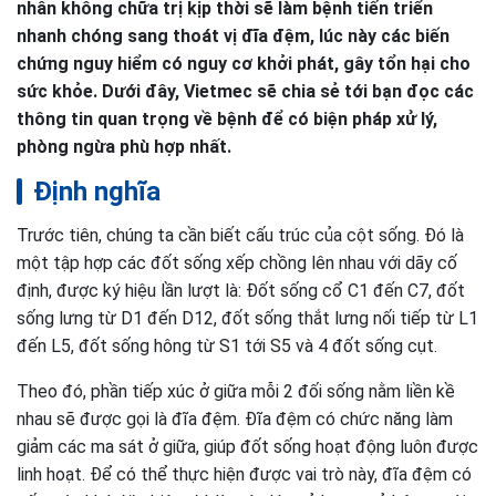
nhân không chữa trị kịp thời sẽ làm bệnh tiến triển
nhanh chóng sang thoát vị đĩa đệm, lúc này các biến
chứng nguy hiểm có nguy cơ khởi phát, gây tổn hại cho
sức khỏe. Dưới đây, Vietmec sẽ chia sẻ tới bạn đọc các
thông tin quan trọng về bệnh để có biện pháp xử lý,
phòng ngừa phù hợp nhất.
Định nghĩa
Trước tiên, chúng ta cần biết cấu trúc của cột sống. Đó là
một tập hợp các đốt sống xếp chồng lên nhau với dãy cố
định, được ký hiệu lần lượt là: Đốt sống cổ C1 đến C7, đốt
sống lưng từ D1 đến D12, đốt sống thắt lưng nối tiếp từ L1
đến L5, đốt sống hông từ S1 tới S5 và 4 đốt sống cụt.
Theo đó, phần tiếp xúc ở giữa mỗi 2 đối sống nằm liền kề
nhau sẽ được gọi là đĩa đệm. Đĩa đệm có chức năng làm
giảm các ma sát ở giữa, giúp đốt sống hoạt động luôn được
linh hoạt. Để có thể thực hiện được vai trò này, đĩa đệm có