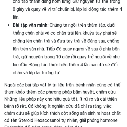
cho tạo thành dáng hõm lưng. Giữ nguyên tư thế trong
8 giây và quay về vị trí chuẩn bị, lặp lại động tác thêm 4
lần.
Bài tập vặn mình:
Chúng ta ngồi trên thảm tập, duỗi
thẳng chân phải và co chân trái lên, khuỷu tay phải sẽ
chống lên chân trái và đưa tay trái về đằng sau, chống
lên trên sàn nhà. Tiếp đó quay người về sau ở phía bên
trái, giữ nguyên trong 10 giây rồi quay trở người về như
lúc đầu. Động tác thực hiện thêm 4 lần sau đó sẽ đổi
chân và lặp lại tương tự.
Ngoài các bài tập vật lý trị liệu trên, bệnh nhân cũng có thể
tham khảo thêm các phương pháp bấm huyệt, châm cứu.
Những liệu pháp này cho hiệu quả tốt, ít rủi ro và cải thiện
bệnh rõ rệt. Có không ít nghiên cứu đã chỉ ra rằng, việc
châm cứu sẽ giúp kích thích cột sống sản sinh ra hoạt chất
có tên Steroid Hexacosanol tự nhiên, giải phóng hormone