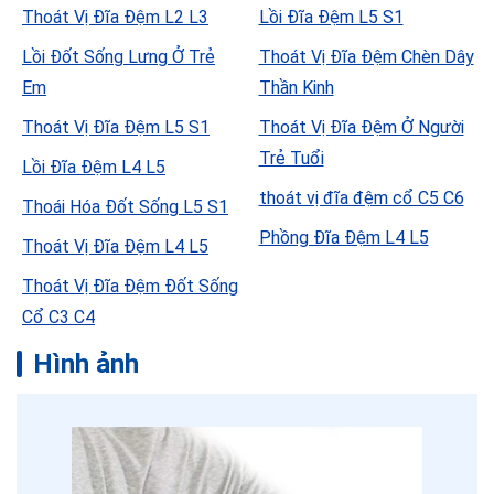
Thoát Vị Đĩa Đệm L2 L3
Lồi Đĩa Đệm L5 S1
Lồi Đốt Sống Lưng Ở Trẻ
Thoát Vị Đĩa Đệm Chèn Dây
Em
Thần Kinh
Thoát Vị Đĩa Đệm L5 S1
Thoát Vị Đĩa Đệm Ở Người
Trẻ Tuổi
Lồi Đĩa Đệm L4 L5
thoát vị đĩa đệm cổ C5 C6
Thoái Hóa Đốt Sống L5 S1
Phồng Đĩa Đệm L4 L5
Thoát Vị Đĩa Đệm L4 L5
Thoát Vị Đĩa Đệm Đốt Sống
Cổ C3 C4
Hình ảnh