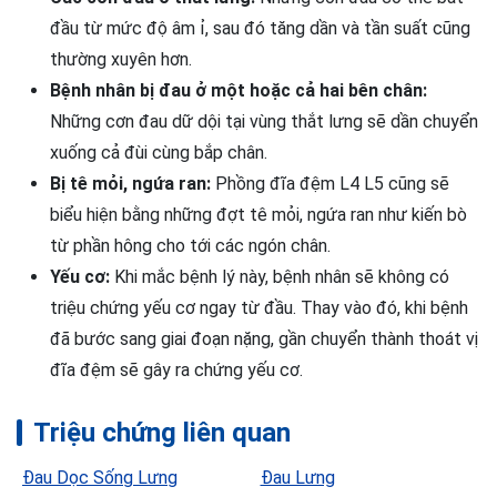
đầu từ mức độ âm ỉ, sau đó tăng dần và tần suất cũng
thường xuyên hơn.
Bệnh nhân bị đau ở một hoặc cả hai bên chân:
Những cơn đau dữ dội tại vùng thắt lưng sẽ dần chuyển
xuống cả đùi cùng bắp chân.
Bị tê mỏi, ngứa ran:
Phồng đĩa đệm L4 L5 cũng sẽ
biểu hiện bằng những đợt tê mỏi, ngứa ran như kiến bò
từ phần hông cho tới các ngón chân.
Yếu cơ:
Khi mắc bệnh lý này, bệnh nhân sẽ không có
triệu chứng yếu cơ ngay từ đầu. Thay vào đó, khi bệnh
đã bước sang giai đoạn nặng, gần chuyển thành thoát vị
đĩa đệm sẽ gây ra chứng yếu cơ.
Triệu chứng liên quan
Đau Dọc Sống Lưng
Đau Lưng