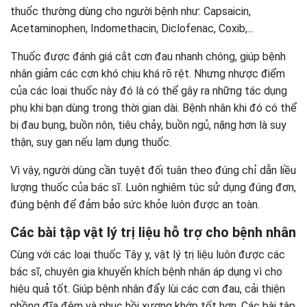
thuốc thường dùng cho người bệnh như: Capsaicin,
Acetaminophen, Indomethacin, Diclofenac, Coxib,...
Thuốc được đánh giá cắt cơn đau nhanh chóng, giúp bệnh
nhân giảm các cơn khó chịu khá rõ rệt. Nhưng nhược điểm
của các loại thuốc này đó là có thể gây ra những tác dụng
phụ khi bạn dùng trong thời gian dài. Bệnh nhân khi đó có thể
bị đau bụng, buồn nôn, tiêu chảy, buồn ngủ, nặng hơn là suy
thận, suy gan nếu lạm dụng thuốc.
Vì vậy, người dùng cần tuyệt đối tuân theo đúng chỉ dẫn liều
lượng thuốc của bác sĩ. Luôn nghiêm túc sử dụng đúng đơn,
đúng bệnh để đảm bảo sức khỏe luôn được an toàn.
Các bài tập vật lý trị liệu hỗ trợ cho bệnh nhân
Cùng với các loại thuốc Tây y, vật lý trị liệu luôn được các
bác sĩ, chuyên gia khuyến khích bệnh nhân áp dụng vì cho
hiệu quả tốt. Giúp bệnh nhân đẩy lùi các cơn đau, cải thiện
phồng đĩa đệm và phục hồi xương khớp tốt hơn. Các bài tập