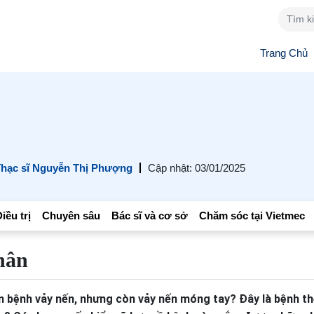
Trang Chủ
hạc sĩ Nguyễn Thị Phượng
Cập nhật: 03/01/2025
iều trị
Chuyên sâu
Bác sĩ và cơ sở
Chăm sóc tại Vietmec
hân
m bệnh vảy nến, nhưng còn vảy nến móng tay? Đây là bệnh th