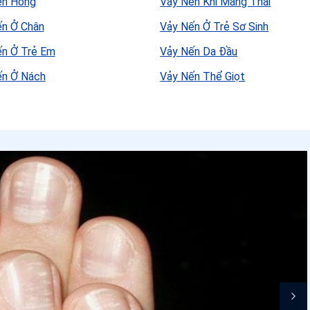
ến Hồng
Vảy Nến Khi Mang Thai
ến Ở Chân
Vảy Nến Ở Trẻ Sơ Sinh
ến Ở Trẻ Em
Vảy Nến Da Đầu
ến Ở Nách
Vảy Nến Thể Giọt