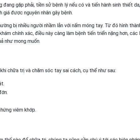
đang gặp phải, tiền sử bệnh lý nếu có và tiến hành sinh thiết da
nh giá được nguyên nhân gây bệnh.
hường bị nhiều người nhầm lẫn với nấm móng tay. Từ đó hình thà
 khám chính xác, điều này càng làm bệnh tiến triển nặng hơn, các 
quả như mong muốn.
khi chữa trị và chăm sóc tay sai cách, cụ thể như sau:
t.
đớn.
chứng viêm khớp.
m thế nào để chữa trị, chúng ta cũng cần chú ý tới các biện phá