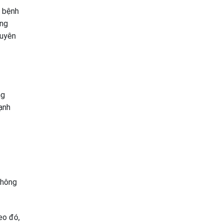
a bệnh
ợng
guyên
ng
ạnh
không
eo đó,