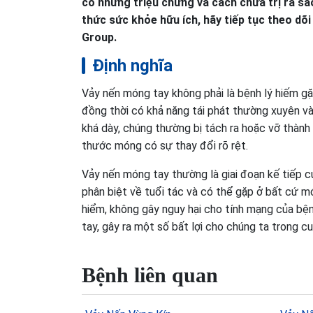
có những triệu chứng và cách chữa trị ra s
thức sức khỏe hữu ích, hãy tiếp tục theo dõ
Group.
Định nghĩa
Vảy nến móng tay không phải là bệnh lý hiếm gặp
đồng thời có khả năng tái phát thường xuyên v
khá dày, chúng thường bị tách ra hoặc vỡ thàn
thước móng có sự thay đổi rõ rệt.
Vảy nến móng tay thường là giai đoạn kế tiếp c
phân biệt về tuổi tác và có thể gặp ở bất cứ m
hiểm, không gây nguy hại cho tính mạng của bệ
tay, gây ra một số bất lợi cho chúng ta trong c
Bệnh liên quan