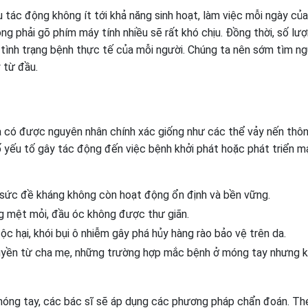
tác động không ít tới khả năng sinh hoạt, làm việc mỗi ngày củ
ng phải gõ phím máy tính nhiều sẽ rất khó chịu. Đồng thời, số lư
tình trạng bệnh thực tế của mỗi người. Chúng ta nên sớm tìm n
 từ đầu.
a có được nguyên nhân chính xác giống như các thể vảy nến thô
ố yếu tố gây tác động đến việc bệnh khởi phát hoặc phát triển m
, sức đề kháng không còn hoạt động ổn định và bền vững.
g mệt mỏi, đầu óc không được thư giãn.
ộc hại, khói bụi ô nhiễm gây phá hủy hàng rào bảo vệ trên da.
truyền từ cha mẹ, những trường hợp mắc bệnh ở móng tay nhưng 
móng tay, các bác sĩ sẽ áp dụng các phương pháp chẩn đoán. Th