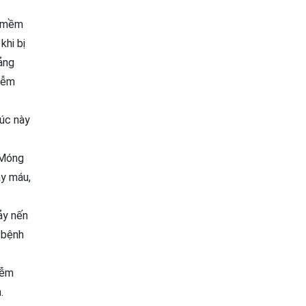
ô mềm
khi bị
ảng
hiễm
lúc này
 Móng
ảy máu,
ảy nến
 bệnh
iễm
.