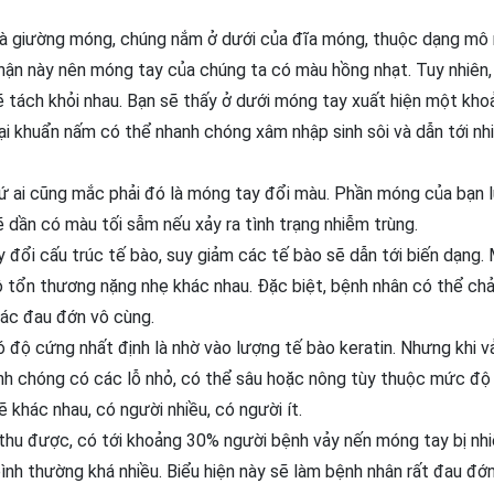
là giường móng, chúng nắm ở dưới của đĩa móng, thuộc dạng m
ận này nên móng tay của chúng ta có màu hồng nhạt. Tuy nhiên, 
tách khỏi nhau. Bạn sẽ thấy ở dưới móng tay xuất hiện một kho
loại khuẩn nấm có thể nhanh chóng xâm nhập sinh sôi và dẫn tới n
cứ ai cũng mắc phải đó là móng tay đổi màu. Phần móng của bạn 
 dần có màu tối sẫm nếu xảy ra tình trạng nhiễm trùng.
 đổi cấu trúc tế bào, suy giảm các tế bào sẽ dẫn tới biến dạng.
ộ tổn thương nặng nhẹ khác nhau. Đặc biệt, bệnh nhân có thể ch
iác đau đớn vô cùng.
độ cứng nhất định là nhờ vào lượng tế bào keratin. Nhưng khi v
anh chóng có các lỗ nhỏ, có thể sâu hoặc nông tùy thuộc mức độ
 khác nhau, có người nhiều, có người ít.
hu được, có tới khoảng 30% người bệnh vảy nến móng tay bị nh
nh thường khá nhiều. Biểu hiện này sẽ làm bệnh nhân rất đau đớn