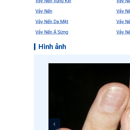
Vảy Nến Vùng Kín
Vảy N
Vảy Nến
Vảy N
Vảy Nến Da Mặt
Vảy N
Vảy Nến Á Sừng
Vảy N
Hình ảnh