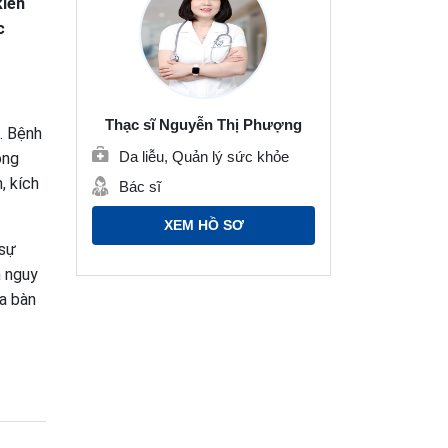
kiến
c
Thạc sĩ Nguyễn Thị Phượng
h. Bệnh
Da liễu, Quản lý sức khỏe
óng
, kích
Bác sĩ
XEM HỒ SƠ
 sự
h nguy
a bàn