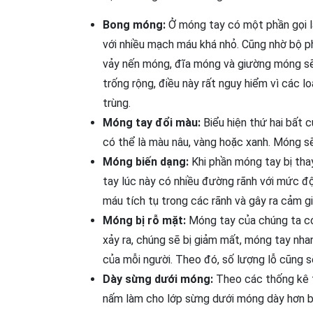
Bong móng:
Ở móng tay có một phần gọi 
với nhiều mạch máu khá nhỏ. Cũng nhờ bộ ph
vảy nến móng, đĩa móng và giường móng sẽ 
trống rộng, điều này rất nguy hiểm vì các 
trùng.
Móng tay đổi màu:
Biểu hiện thứ hai bất 
có thể là màu nâu, vàng hoặc xanh. Móng sẽ
Móng biến dạng:
Khi phần móng tay bị thay
tay lúc này có nhiều đường rãnh với mức đ
máu tích tụ trong các rãnh và gây ra cảm g
Móng bị rỗ mặt:
Móng tay của chúng ta có 
xảy ra, chúng sẽ bị giảm mất, móng tay nh
của mỗi người. Theo đó, số lượng lỗ cũng sẽ
Dày sừng dưới móng:
Theo các thống kê t
nấm làm cho lớp sừng dưới móng dày hơn bì