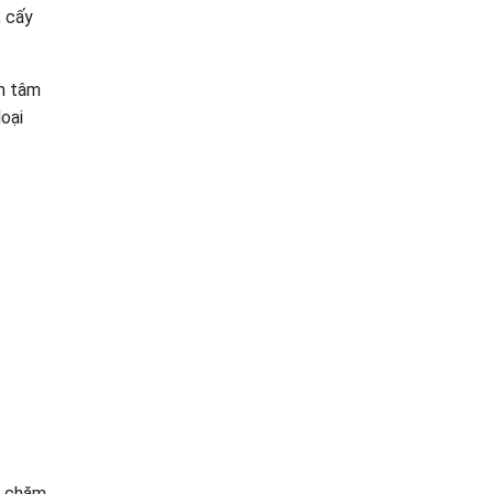
, cấy
nh tâm
loại
p chăm