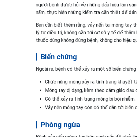
người bệnh được hỏi về những dấu hiệu lâm sàng 
nấm, thực hiện những kiểm tra cần thiết để đá
Bạn cần biết thêm rằng, vảy nến tại móng tay t
lý tự điều trị, không cần tới cơ sở y tế để thăm
thuốc dùng không đúng bệnh, không cho hiệu 
Biến chứng
Ngoài ra, bệnh có thể xảy ra một số biến chứng 
Chức năng móng xảy ra tình trạng khuyết tậ
Móng tay dị dạng, kèm theo cảm giác đau 
Có thể xảy ra tình trạng móng bị bội nhiễm.
Vảy nến móng tay còn có thể dẫn tới biến 
Phòng ngừa
Bệnh vảy nến móng tay bên cạnh vấn đề phải là