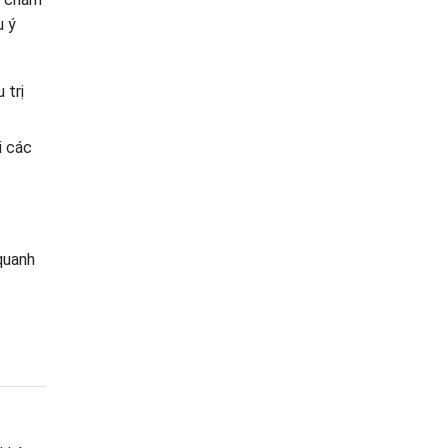
u ý
 trị
i các
 quanh