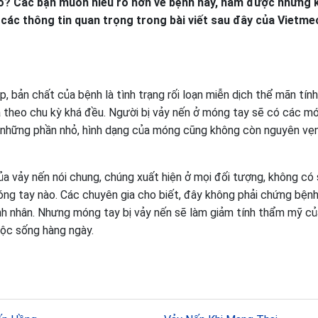
ao? Các bạn muốn hiểu rõ hơn về bệnh này, nắm được những 
i các thông tin quan trọng trong bài viết sau đây của Vietme
, bản chất của bệnh là tình trạng rối loạn miễn dịch thể mãn tín
à theo chu kỳ khá đều. Người bị vảy nến ở móng tay sẽ có các m
h những phần nhỏ, hình dạng của móng cũng không còn nguyên vẹn
ủa vảy nến nói chung, chúng xuất hiện ở mọi đối tượng, không có
óng tay nào. Các chuyên gia cho biết, đây không phải chứng bện
nh nhân. Nhưng móng tay bị vảy nến sẽ làm giảm tính thẩm mỹ củ
uộc sống hàng ngày.