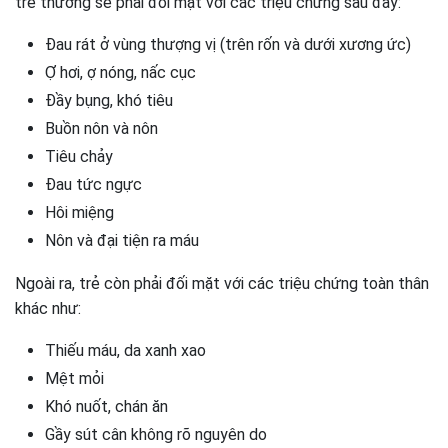
trẻ thường sẽ phải đối mặt với các triệu chứng sau đây:
Đau rát ở vùng thượng vị (trên rốn và dưới xương ức)
Ợ hơi, ợ nóng, nấc cục
Đầy bụng, khó tiêu
Buồn nôn và nôn
Tiêu chảy
Đau tức ngực
Hôi miệng
Nôn và đại tiện ra máu
Ngoài ra, trẻ còn phải đối mặt với các triệu chứng toàn thân
khác như:
Thiếu máu, da xanh xao
Mệt mỏi
Khó nuốt, chán ăn
Gầy sút cân không rõ nguyên do