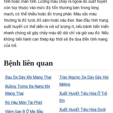
tính hoặc mãn tính. Lượng máu chảy ra ngoài do xuất huyết
còn tùy thuộc vào mức độ tổn thương bên trong lòng
mạch, có thể nhiều hoặc ẩn trong phân. Màu sắc máu
thường là đỏ tươi, đỏ sậm hoặc nâu đen. Ban đầu tình trạng
xuất huyết có thể diễn ra với số lượng ít, nếu bệnh tiến triển
nhanh chóng sẽ gây chảy máu dữ dội chỉ vài giờ sau đó. Nếu
không tiến hành can thiệp kịp thời sẽ đe dọa đến tính mạng
của trẻ.
Bệnh liên quan
Đau Dạ Dày Khi Mang Thai
Trào Ngược Dạ Dày Gây Hôi
Miệng
Buồng Trứng Đa Nang Khi
Mang Thai
Xuất Huyết Tiêu Hóa Ở Trẻ
Em
Rò Hậu Môn Tái Phát
Xuất Huyết Tiêu Hóa Dưới
Viêm Gan B Ở Mẹ Bầu