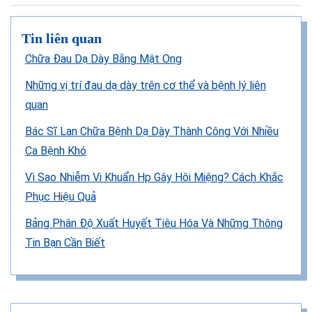
Tin liên quan
Chữa Đau Dạ Dày Bằng Mật Ong
Những vị trí đau dạ dày trên cơ thể và bệnh lý liên
quan
Bác Sĩ Lan Chữa Bệnh Dạ Dày Thành Công Với Nhiều
Ca Bệnh Khó
Vì Sao Nhiễm Vi Khuẩn Hp Gây Hôi Miệng? Cách Khắc
Phục Hiệu Quả
Bảng Phân Độ Xuất Huyết Tiêu Hóa Và Những Thông
Tin Bạn Cần Biết