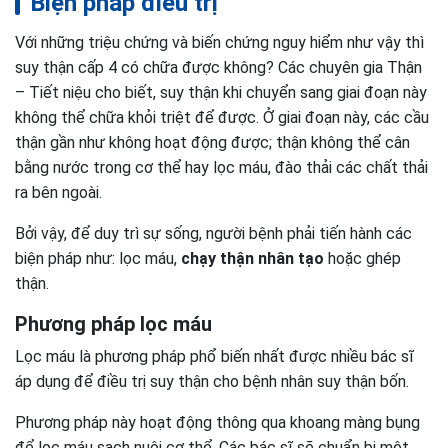
Biện pháp điều trị
Với những triệu chứng và biến chứng nguy hiểm như vậy thì
suy thận cấp 4 có chữa được không? Các chuyên gia Thận
– Tiết niệu cho biết, suy thận khi chuyển sang giai đoạn này
không thể chữa khỏi triệt để được. Ở giai đoạn này, các cầu
thận gần như không hoạt động được; thận không thể cân
bằng nước trong cơ thể hay lọc máu, đào thải các chất thải
ra bên ngoài.
Bởi vậy, để duy trì sự sống, người bệnh phải tiến hành các
biện pháp như: lọc máu,
chạy thận nhân tạo
hoặc ghép
thận.
Phương pháp lọc máu
Lọc máu là phương pháp phổ biến nhất được nhiều bác sĩ
áp dụng để điều trị suy thận cho bệnh nhân suy thận bốn.
Phương pháp này hoạt động thông qua khoang màng bụng
để lọc máu sạch nuôi cơ thể. Các bác sĩ sẽ chuẩn bị một