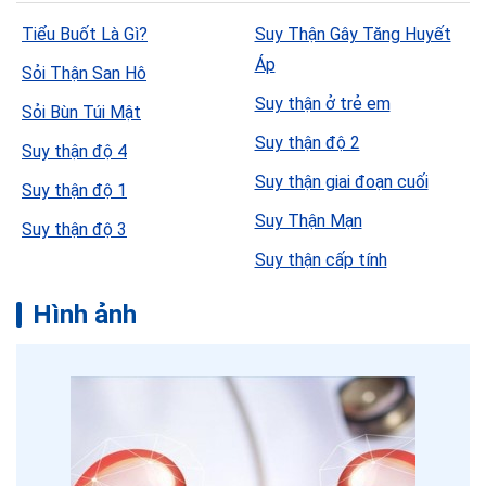
Tiểu Buốt Là Gì?
Suy Thận Gây Tăng Huyết
Áp
Sỏi Thận San Hô
Suy thận ở trẻ em
Sỏi Bùn Túi Mật
Suy thận độ 2
Suy thận độ 4
Suy thận giai đoạn cuối
Suy thận độ 1
Suy Thận Mạn
Suy thận độ 3
Suy thận cấp tính
Hình ảnh