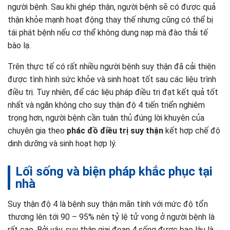
người bệnh. Sau khi ghép thận, người bệnh sẽ có được quả
thận khỏe mạnh hoạt động thay thế nhưng cũng có thể bị
tái phát bệnh nếu cơ thể không dung nạp mà đào thải tế
bào lạ.
Trên thực tế có rất nhiều người bệnh suy thận đã cải thiện
được tình hình sức khỏe và sinh hoạt tốt sau các liệu trình
điều trị. Tuy nhiên, để các liệu pháp điều trị đạt kết quả tốt
nhất và ngăn không cho suy thận độ 4 tiến triển nghiêm
trọng hơn, người bệnh cần tuân thủ đúng lời khuyên của
chuyên gia theo
phác đồ điều trị suy thận
kết hợp chế độ
dinh dưỡng và sinh hoạt hợp lý.
Lối sống và biện pháp khắc phục tại
nhà
Suy thận độ 4 là bệnh suy thận mãn tính với mức độ tổn
thương lên tới 90 – 95% nên tỷ lệ tử vong ở người bệnh là
rất cao. Bởi vậy, suy thận giai đoạn 4 sống được bao lâu là