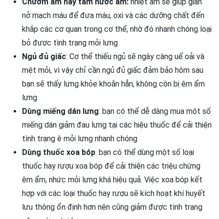
Chườm ấm hay tắm nước ấm:
nhiệt ấm sẽ giúp giãn
nở mạch máu để đưa máu, oxi và các dưỡng chất đến
khắp các cơ quan trong cơ thể, nhờ đó nhanh chóng loại
bỏ được tình trạng mỏi lưng
Ngủ đủ giấc
: Cơ thể thiếu ngủ sẽ ngày càng uể oải và
mệt mỏi, vì vậy chỉ cần ngủ đủ giấc đảm bảo hôm sau
bạn sẽ thấy lưng khỏe khoắn hẳn, không còn bị êm ẩm
lưng
Dùng miếng dán lưng
: bạn có thể dễ dàng mua một số
miếng dán giảm đau lưng tại các hiệu thuốc để cải thiện
tình trạng ê mỏi lưng nhanh chóng
Dùng thuốc xoa bóp
: bạn có thể dùng một số loại
thuốc hay rượu xoa bóp để cải thiện các triệu chứng
êm ẩm, nhức mỏi lưng khá hiệu quả. Việc xoa bóp kết
hợp với các loại thuốc hay rượu sẽ kích hoạt khí huyết
lưu thông ổn định hơn nên cũng giảm được tình trạng