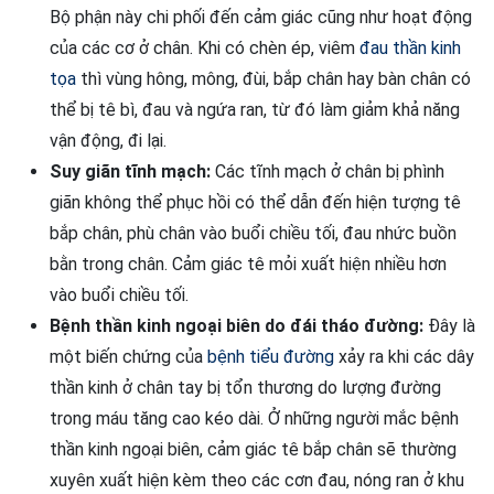
Bộ phận này chi phối đến cảm giác cũng như hoạt động
của các cơ ở chân. Khi có chèn ép, viêm
đau thần kinh
tọa
thì vùng hông, mông, đùi, bắp chân hay bàn chân có
thể bị tê bì, đau và ngứa ran, từ đó làm giảm khả năng
vận động, đi lại.
Suy giãn tĩnh mạch:
Các tĩnh mạch ở chân bị phình
giãn không thể phục hồi có thể dẫn đến hiện tượng tê
bắp chân, phù chân vào buổi chiều tối, đau nhức buồn
bằn trong chân. Cảm giác tê mỏi xuất hiện nhiều hơn
vào buổi chiều tối.
Bệnh thần kinh ngoại biên do đái tháo đường:
Đây là
một biến chứng của
bệnh tiểu đường
xảy ra khi các dây
thần kinh ở chân tay bị tổn thương do lượng đường
trong máu tăng cao kéo dài. Ở những người mắc bệnh
thần kinh ngoại biên, cảm giác tê bắp chân sẽ thường
xuyên xuất hiện kèm theo các cơn đau, nóng ran ở khu