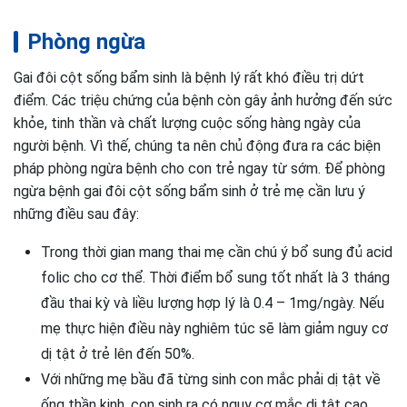
Phòng ngừa
Gai đôi cột sống bẩm sinh là bệnh lý rất khó điều trị dứt
điểm. Các triệu chứng của bệnh còn gây ảnh hưởng đến sức
khỏe, tinh thần và chất lượng cuộc sống hàng ngày của
người bệnh. Vì thế, chúng ta nên chủ động đưa ra các biện
pháp phòng ngừa bệnh cho con trẻ ngay từ sớm. Để phòng
ngừa bệnh gai đôi cột sống bẩm sinh ở trẻ mẹ cần lưu ý
những điều sau đây:
Trong thời gian mang thai mẹ cần chú ý bổ sung đủ acid
folic cho cơ thể. Thời điểm bổ sung tốt nhất là 3 tháng
đầu thai kỳ và liều lượng hợp lý là 0.4 – 1mg/ngày. Nếu
mẹ thực hiện điều này nghiêm túc sẽ làm giảm nguy cơ
dị tật ở trẻ lên đến 50%.
Với những mẹ bầu đã từng sinh con mắc phải dị tật về
ống thần kinh, con sinh ra có nguy cơ mắc dị tật cao