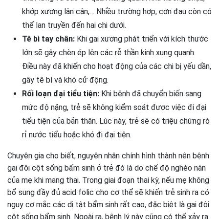
khớp xương lân cận,… Nhiều trường hợp, cơn đau còn có
thể lan truyền đến hai chi dưới.
Tê bì tay chân:
Khi gai xương phát triển với kích thước
lớn sẽ gây chèn ép lên các rễ thần kinh xung quanh.
Điều này đã khiến cho hoạt động của các chi bị yếu dần,
gây tê bì và khó cử động.
Rối loạn đại tiểu tiện:
Khi bệnh đã chuyển biến sang
mức độ nặng, trẻ sẽ không kiểm soát được việc đi đại
tiểu tiện của bản thân. Lúc này, trẻ sẽ có triệu chứng rò
rỉ nước tiểu hoặc khó đi đại tiện.
Chuyên gia cho biết, nguyên nhân chính hình thành nên bệnh
gai đôi cột sống bẩm sinh ở trẻ đó là do chế độ nghèo nàn
của mẹ khi mang thai. Trong giai đoạn thai kỳ, nếu mẹ không
bổ sung đầy đủ acid folic cho cơ thể sẽ khiến trẻ sinh ra có
nguy cơ mắc các dị tật bẩm sinh rất cao, đặc biệt là gai đôi
cột sống bẩm sinh. Ngoài ra, bệnh lý này cũng có thể xảy ra