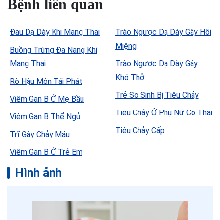
Bệnh liên quan
Đau Dạ Dày Khi Mang Thai
Trào Ngược Dạ Dày Gây Hôi
Miệng
Buồng Trứng Đa Nang Khi
Mang Thai
Trào Ngược Dạ Dày Gây
Khó Thở
Rò Hậu Môn Tái Phát
Trẻ Sơ Sinh Bị Tiêu Chảy
Viêm Gan B Ở Mẹ Bầu
Tiêu Chảy Ở Phụ Nữ Có Thai
Viêm Gan B Thể Ngủ
Tiêu Chảy Cấp
Trĩ Gây Chảy Máu
Viêm Gan B Ở Trẻ Em
Hình ảnh