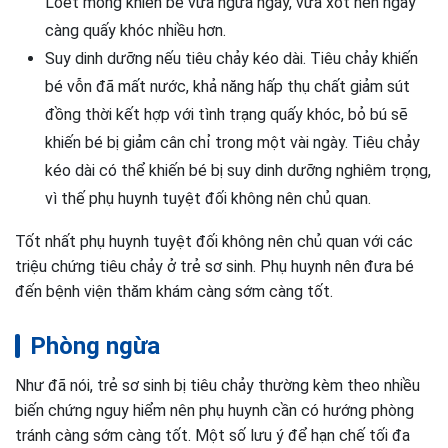
Loét mông khiến bé vừa ngứa ngáy, vừa xót nên ngày
càng quấy khóc nhiều hơn.
Suy dinh dưỡng nếu tiêu chảy kéo dài. Tiêu chảy khiến
bé vỗn đã mất nước, khả năng hấp thụ chất giảm sút
đồng thời kết hợp với tình trạng quấy khóc, bỏ bú sẽ
khiến bé bị giảm cân chỉ trong một vài ngày. Tiêu chảy
kéo dài có thể khiến bé bị suy dinh dưỡng nghiêm trọng,
vì thế phụ huynh tuyệt đối không nên chủ quan.
Tốt nhất phụ huynh tuyệt đối không nên chủ quan với các
triệu chứng tiêu chảy ở trẻ sơ sinh. Phụ huynh nên đưa bé
đến bệnh viện thăm khám càng sớm càng tốt.
Phòng ngừa
Như đã nói, trẻ sơ sinh bị tiêu chảy thường kèm theo nhiều
biến chứng nguy hiểm nên phụ huynh cần có hướng phòng
tránh càng sớm càng tốt. Một số lưu ý để hạn chế tối đa