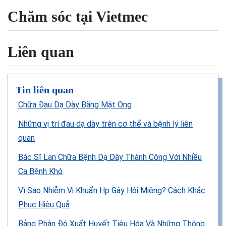
Chăm sóc tại Vietmec
Liên quan
Tin liên quan
Chữa Đau Dạ Dày Bằng Mật Ong
Những vị trí đau dạ dày trên cơ thể và bệnh lý liên
quan
Bác Sĩ Lan Chữa Bệnh Dạ Dày Thành Công Với Nhiều
Ca Bệnh Khó
Vì Sao Nhiễm Vi Khuẩn Hp Gây Hôi Miệng? Cách Khắc
Phục Hiệu Quả
Bảng Phân Độ Xuất Huyết Tiêu Hóa Và Những Thông