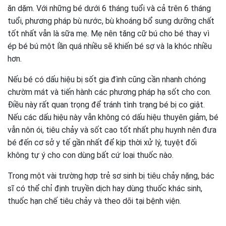
ăn dặm. Với những bé dưới 6 tháng tuổi và cả trên 6 tháng
tuổi, phương pháp bù nước, bù khoáng bổ sung dưỡng chất
tốt nhất vẫn là sữa mẹ. Mẹ nên tăng cữ bú cho bé thay vì
ép bé bú một lần quá nhiều sẽ khiến bé sợ và la khóc nhiều
hơn.
Nếu bé có dấu hiệu bị sốt gia đình cũng cần nhanh chóng
chườm mát và tiến hành các phương pháp hạ sốt cho con.
Điều này rất quan trọng để tránh tình trạng bé bị co giật.
Nếu các dấu hiệu này vẫn không có dấu hiệu thuyên giảm, bé
vẫn nôn ói, tiêu chảy và sốt cao tốt nhất phụ huynh nên đưa
bé đến cơ sở y tế gần nhất để kịp thời xử lý, tuyệt đối
không tự ý cho con dùng bất cứ loại thuốc nào.
Trong một vài trường hợp trẻ sơ sinh bị tiêu chảy nặng, bác
sĩ có thể chỉ định truyền dịch hay dùng thuốc khác sinh,
thuốc hạn chế tiêu chảy và theo dõi tại bệnh viện.