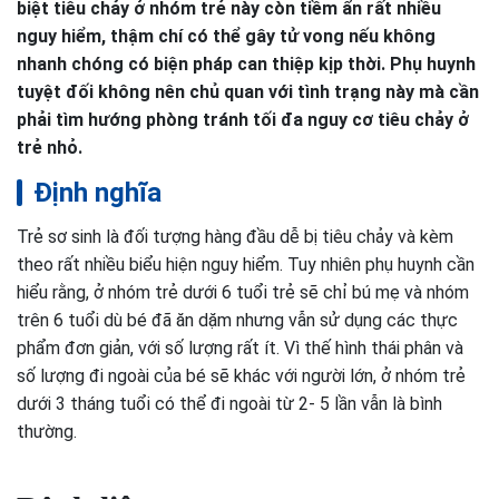
biệt tiêu chảy ở nhóm trẻ này còn tiềm ẩn rất nhiều
nguy hiểm, thậm chí có thể gây tử vong nếu không
nhanh chóng có biện pháp can thiệp kịp thời. Phụ huynh
tuyệt đối không nên chủ quan với tình trạng này mà cần
phải tìm hướng phòng tránh tối đa nguy cơ tiêu chảy ở
trẻ nhỏ.
Định nghĩa
Trẻ sơ sinh là đối tượng hàng đầu dễ bị tiêu chảy và kèm
theo rất nhiều biểu hiện nguy hiểm. Tuy nhiên phụ huynh cần
hiểu rằng, ở nhóm trẻ dưới 6 tuổi trẻ sẽ chỉ bú mẹ và nhóm
trên 6 tuổi dù bé đã ăn dặm nhưng vẫn sử dụng các thực
phẩm đơn giản, với số lượng rất ít. Vì thế hình thái phân và
số lượng đi ngoài của bé sẽ khác với người lớn, ở nhóm trẻ
dưới 3 tháng tuổi có thể đi ngoài từ 2- 5 lần vẫn là bình
thường.