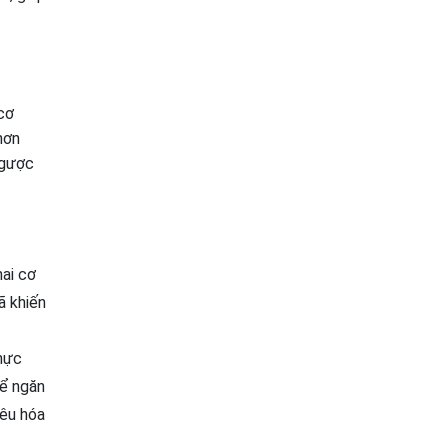
cơ
hơn
ngược
ai cơ
ã khiến
thực
để ngăn
iêu hóa