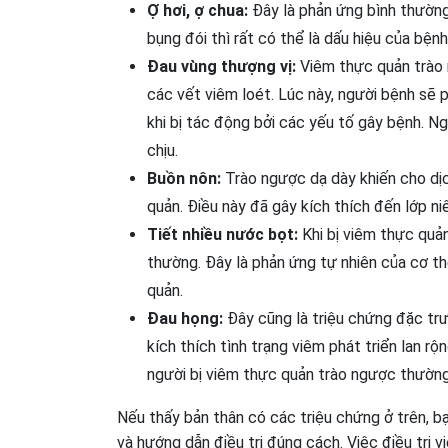
Ợ hơi, ợ chua:
Đây là phản ứng bình thường 
bụng đói thì rất có thể là dấu hiệu của bệ
Đau vùng thượng vị:
Viêm thực quản trào 
các vết viêm loét. Lúc này, người bệnh sẽ ph
khi bị tác động bởi các yếu tố gây bệnh. Ng
chịu.
Buồn nôn:
Trào ngược dạ dày khiến cho dịch
quản. Điều này đã gây kích thích đến lớp n
Tiết nhiều nước bọt:
Khi bị viêm thực quả
thường. Đây là phản ứng tự nhiên của cơ t
quản.
Đau họng:
Đây cũng là triệu chứng đặc trư
kích thích tình trạng viêm phát triển lan r
người bị viêm thực quản trào ngược thường 
Nếu thấy bản thân có các triệu chứng ở trên, 
và hướng dẫn điều trị đúng cách. Việc điều trị