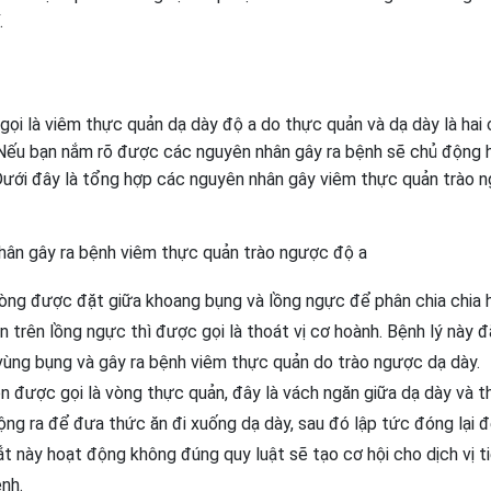
.
ọi là viêm thực quản dạ dày độ a do thực quản và dạ dày là hai 
u. Nếu bạn nắm rõ được các nguyên nhân gây ra bệnh sẽ chủ động 
 Dưới đây là tổng hợp các nguyên nhân gây viêm thực quản trào 
hân gây ra bệnh viêm thực quản trào ngược độ a
ng được đặt giữa khoang bụng và lồng ngực để phân chia chia h
n trên lồng ngực thì được gọi là thoát vị cơ hoành. Bệnh lý này đ
n vùng bụng và gây ra bệnh viêm thực quản do trào ngược dạ dày.
n được gọi là vòng thực quản, đây là vách ngăn giữa dạ dày và 
rộng ra để đưa thức ăn đi xuống dạ dày, sau đó lập tức đóng lại 
ắt này hoạt động không đúng quy luật sẽ tạo cơ hội cho dịch vị t
nh.