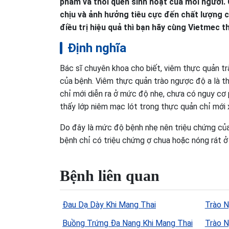
phẩm và thói quen sinh hoạt của mỗi người.
chịu và ảnh hưởng tiêu cực đến chất lượng 
điều trị hiệu quả thì bạn hãy cùng Vietmec th
Định nghĩa
Bác sĩ chuyên khoa cho biết, viêm thực quản t
của bệnh. Viêm thực quản trào ngược độ a là t
chỉ mới diễn ra ở mức độ nhẹ, chưa có nguy cơ ph
thấy lớp niêm mạc lót trong thực quản chỉ mới 
Do đây là mức độ bệnh nhẹ nên triệu chứng của 
bệnh chỉ có triệu chứng ợ chua hoặc nóng rát ở
Bệnh liên quan
Đau Dạ Dày Khi Mang Thai
Trào 
Buồng Trứng Đa Nang Khi Mang Thai
Trào 