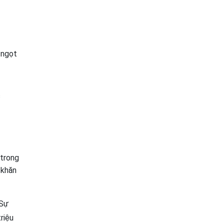
 ngọt
c
 trong
 khăn
 Sự
riệu