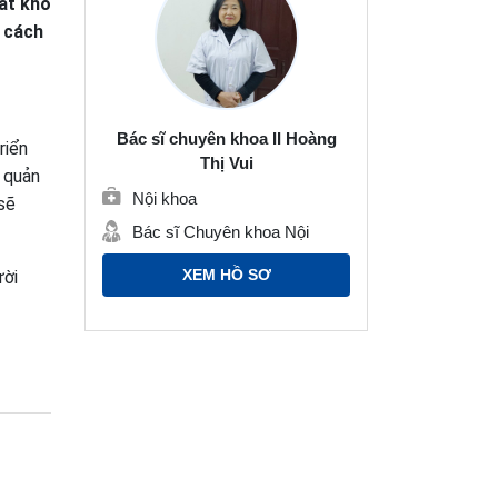
ất khó
ư cách
Bác sĩ chuyên khoa II Hoàng
riển
Thị Vui
 quản
Nội khoa
 sẽ
Bác sĩ Chuyên khoa Nội
XEM HỒ SƠ
ười