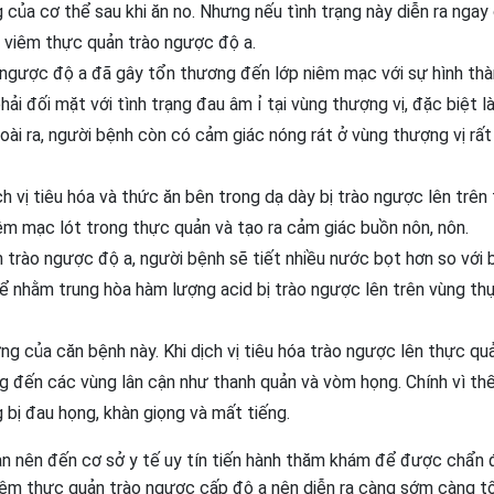
của cơ thể sau khi ăn no. Nhưng nếu tình trạng này diễn ra ngay 
nh viêm thực quản trào ngược độ a.
ngược độ a đã gây tổn thương đến lớp niêm mạc với sự hình thà
ải đối mặt với tình trạng đau âm ỉ tại vùng thượng vị, đặc biệt l
oài ra, người bệnh còn có cảm giác nóng rát ở vùng thượng vị rất
 vị tiêu hóa và thức ăn bên trong dạ dày bị trào ngược lên trên
iêm mạc lót trong thực quản và tạo ra cảm giác buồn nôn, nôn.
n trào ngược độ a, người bệnh sẽ tiết nhiều nước bọt hơn so với 
hể nhằm trung hòa hàm lượng acid bị trào ngược lên trên vùng th
ng của căn bệnh này. Khi dịch vị tiêu hóa trào ngược lên thực qu
ộng đến các vùng lân cận như thanh quản và vòm họng. Chính vì th
bị đau họng, khàn giọng và mất tiếng.
bạn nên đến cơ sở y tế uy tín tiến hành thăm khám để được chẩn
 viêm thực quản trào ngược cấp độ a nên diễn ra càng sớm càng tố