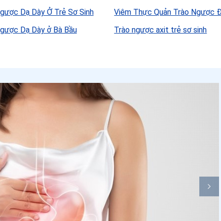
gược Dạ Dày Ở Trẻ Sơ Sinh
Viêm Thực Quản Trào Ngược 
gược Dạ Dày ở Bà Bầu
Trào ngược axit trẻ sơ sinh