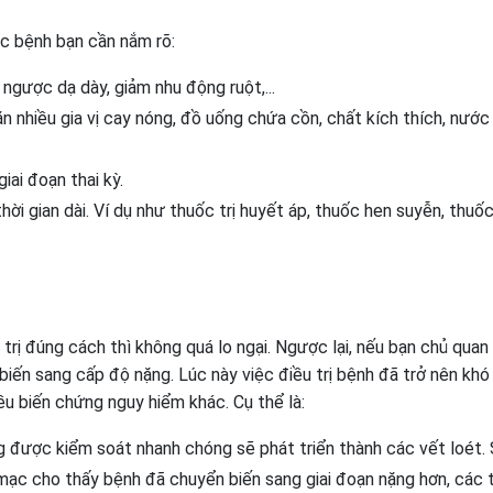
ắc bệnh bạn cần nắm rõ:
ngược dạ dày, giảm nhu động ruột,...
n nhiều gia vị cay nóng, đồ uống chứa cồn, chất kích thích, nước
ai đoạn thai kỳ.
hời gian dài. Ví dụ như thuốc trị huyết áp, thuốc hen suyễn, thuố
trị đúng cách thì không quá lo ngại. Ngược lại, nếu bạn chủ quan
biến sang cấp độ nặng. Lúc này việc điều trị bệnh đã trở nên khó
iều biến chứng nguy hiểm khác. Cụ thể là:
 được kiểm soát nhanh chóng sẽ phát triển thành các vết loét.
mạc cho thấy bệnh đã chuyển biến sang giai đoạn nặng hơn, các t