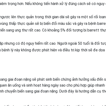
iêm trọng hơn. Nếu không tiến hành xử lý đúng cách sẽ có nguy 
 ngược lên thực quản trong thời gian dài sẽ gây ra một số rối loạn
 vùng thấp thực quản sẽ bị biến đổi màu sắc và gây ra bệnh barre
triển sang ung thư rất cao. Có khoảng 5% đối tượng bị barrett th
ặp nhưng có độ nguy hiểm rất cao. Người ngoài 50 tuổi là đối tư
 bệnh lý này không được phát hiện và điều trị kịp thời sẽ đe dọa
sang giai đoạn nặng sẽ phát sinh biến chứng ảnh hưởng xấu đến 
i quen ăn uống và sinh hoạt hàng ngày sao cho phù hợp giúp nhanh
nh chuyển biến sang giai đoạn nặng. Dưới đây là hướng dẫn cụ th