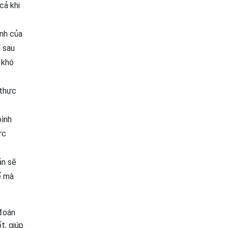
cả khi
nh của
à sau
 khó
 thực
bình
ực
ản sẽ
ế mà
 đoán
t, giúp