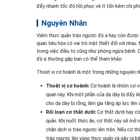
đẩy nhanh tốc độ hồi phục và ít tốn kém chi phí
Nguyên Nhân
Viêm thực quản trào ngược độ a hay còn được g
quan tiêu hóa có vai trò mật thiết đối với nha
trong việc điều trị cũng như phòng ngừa bệnh.
độ a thường gặp bạn có thể tham khảo:
Thoát vị cơ hoành là một trong những nguyên n
Thoát vị cơ hoành:
Cơ hoành là nhóm cơ vò
quan này. Khi một phần của dạ dày bị đẩy lê
cho dạ dày bị rỗng, làm gia tăng áp lực lê
Rối loạn cơ thắt dưới:
Cơ thắt dưới hay cò
quản. Khi nuốt thức ăn, cơ thắt này sẽ mở 
chặn dịch vị trào ngược lên trên. Nếu cơ th
trào ngược lên vùng thực quản và gây ra bệ