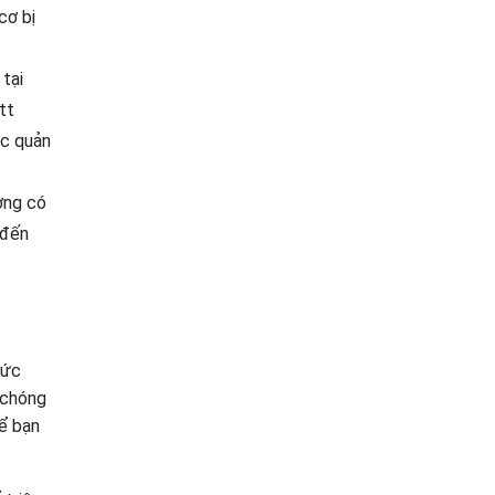
cơ bị
 tại
tt
ực quản
ợng có
 đến
sức
 chóng
ể bạn