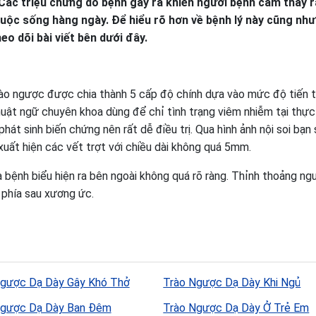
 Các triệu chứng do bệnh gây ra khiến người bệnh cảm thấy r
cuộc sống hàng ngày. Để hiểu rõ hơn về bệnh lý này cũng nh
eo dõi bài viết bên dưới đây.
rào ngược được chia thành 5 cấp độ chính dựa vào mức độ tiến t
huật ngữ chuyên khoa dùng để chỉ tình trạng viêm nhiễm tại thực
át sinh biến chứng nên rất dễ điều trị. Qua hình ảnh nội soi bạn
xuất hiện các vết trợt với chiều dài không quá 5mm.
bệnh biểu hiện ra bên ngoài không quá rõ ràng. Thỉnh thoảng ng
 phía sau xương ức.
Ngược Dạ Dày Gây Khó Thở
Trào Ngược Dạ Dày Khi Ngủ
Ngược Dạ Dày Ban Đêm
Trào Ngược Dạ Dày Ở Trẻ Em