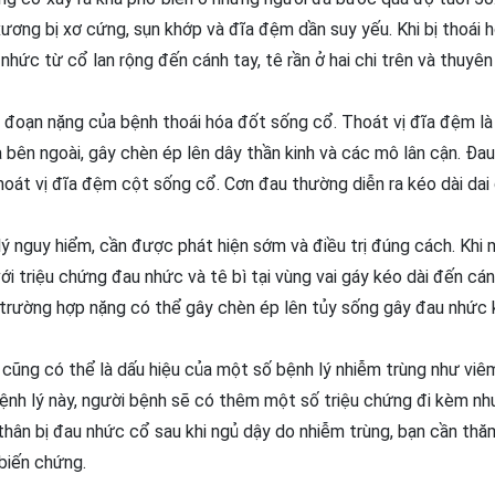
ương bị xơ cứng, sụn khớp và đĩa đệm dần suy yếu. Khi bị thoái 
hức từ cổ lan rộng đến cánh tay, tê rần ở hai chi trên và thuyên
i đoạn nặng của bệnh thoái hóa đốt sống cổ. Thoát vị đĩa đệm là
a bên ngoài, gây chèn ép lên dây thần kinh và các mô lân cận. Đau
hoát vị đĩa đệm cột sống cổ. Cơn đau thường diễn ra kéo dài dai
lý nguy hiểm, cần được phát hiện sớm và điều trị đúng cách. Khi
ới triệu chứng đau nhức và tê bì tại vùng vai gáy kéo dài đến cán
Ở trường hợp nặng có thể gây chèn ép lên tủy sống gây đau nhức 
 cũng có thể là dấu hiệu của một số bệnh lý nhiễm trùng như viê
bệnh lý này, người bệnh sẽ có thêm một số triệu chứng đi kèm nh
 thân bị đau nhức cổ sau khi ngủ dậy do nhiễm trùng, bạn cần thă
 biến chứng.