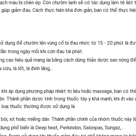
mạch máu bị chèn ép. Còn chườm lạnh sẽ có tác dụng làm tê liệt 
 giúp giảm đau. Cách thực hiện khá đơn giản, bạn có thể thực hi
ử dụng để chườm lên vùng cổ bị đau nhức từ 15 - 20 phút là đư
lần trong ngày mỗi khi cơn đau tái phát.
g cao hiệu quả mang lại bằng cách dùng thảo dược sao nóng để
u, lá lốt, lá đinh lăng,...
khi áp dụng phương pháp nhiệt trị liệu hoặc massage, bạn có th
ện. Thành phần dược tính trong thuốc tây y khá mạnh, khi đi vào 
 loại thuốc thường được sử dụng là:
bôi, xịt hoặc miếng dán. Thành phần chính của nhóm thuốc này l
ụng phổ biến là Deep heat, Perkindon, Salonpas, Sungaz,...