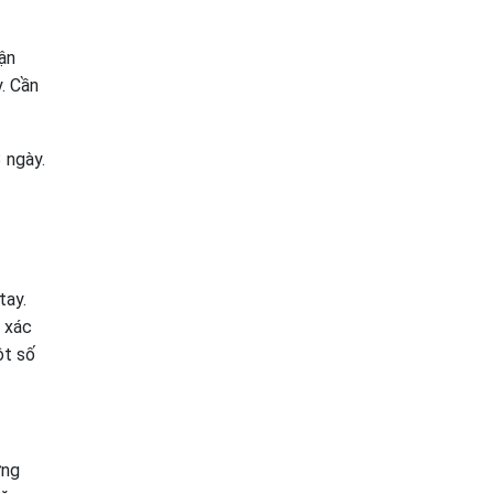
ận
. Cần
 ngày.
tay.
h xác
ột số
ứng