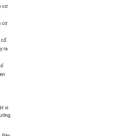
o cơ
n cơ
 cổ
y ra
số
uen
t vị
hướng
. Đây