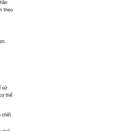
thần
ện theo
ợc.
ể sử
cơ thể
à chất