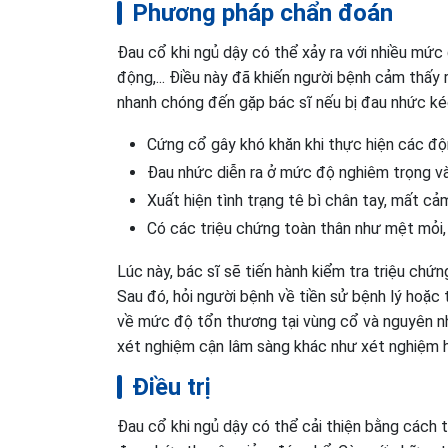
Phương pháp chẩn đoán
Đau cổ khi ngủ dậy có thể xảy ra với nhiều mức
động,... Điều này đã khiến người bệnh cảm thấy
nhanh chóng đến gặp bác sĩ nếu bị đau nhức ké
Cứng cổ gây khó khăn khi thực hiện các động
Đau nhức diễn ra ở mức độ nghiêm trọng và l
Xuất hiện tình trạng tê bì chân tay, mất c
Có các triệu chứng toàn thân như mệt mỏi,
Lúc này, bác sĩ sẽ tiến hành kiểm tra triệu chứn
Sau đó, hỏi người bệnh về tiền sử bệnh lý hoặc
về mức độ tổn thương tại vùng cổ và nguyên nh
xét nghiệm cận lâm sàng khác như xét nghiệm hì
Điều trị
Đau cổ khi ngủ dậy có thể cải thiện bằng cách t