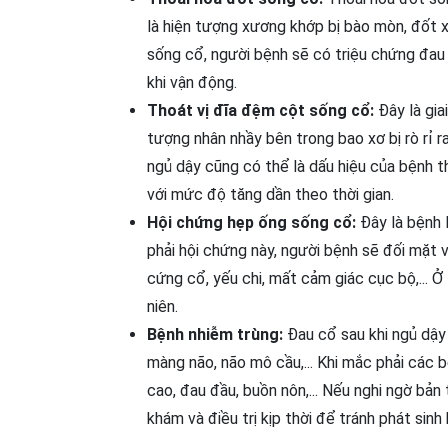
là hiện tượng xương khớp bị bào mòn, đốt x
sống cổ, người bệnh sẽ có triệu chứng đau n
khi vận động.
Thoát vị đĩa đệm cột sống cổ:
Đây là gia
tượng nhân nhầy bên trong bao xơ bị rò rỉ r
ngủ dậy cũng có thể là dấu hiệu của bệnh t
với mức độ tăng dần theo thời gian.
Hội chứng hẹp ống sống cổ:
Đây là bệnh 
phải hội chứng này, người bệnh sẽ đối mặt v
cứng cổ, yếu chi, mất cảm giác cục bộ,... 
niên.
Bệnh nhiễm trùng:
Đau cổ sau khi ngủ dậy
màng não, não mô cầu,... Khi mắc phải các 
cao, đau đầu, buồn nôn,... Nếu nghi ngờ bản
khám và điều trị kịp thời để tránh phát sinh