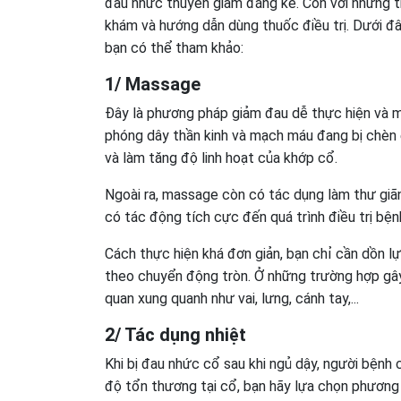
đau nhức thuyên giảm đáng kể. Còn với những 
khám và hướng dẫn dùng thuốc điều trị. Dưới đâ
bạn có thể tham khảo:
1/ Massage
Đây là phương pháp giảm đau dễ thực hiện và ma
phóng dây thần kinh và mạch máu đang bị chèn 
và làm tăng độ linh hoạt của khớp cổ.
Ngoài ra, massage còn có tác dụng làm thư giãn 
có tác động tích cực đến quá trình điều trị bệ
Cách thực hiện khá đơn giản, bạn chỉ cần dồn l
theo chuyển động tròn. Ở những trường hợp gây
quan xung quanh như vai, lưng, cánh tay,...
2/ Tác dụng nhiệt
Khi bị đau nhức cổ sau khi ngủ dậy, người bện
độ tổn thương tại cổ, bạn hãy lựa chọn phươn