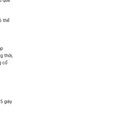
u quả.
ó thể
ập
g thời,
g cổ
5 giây.