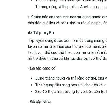
Thuốc chống viêm hoặc giảm đau đường uốn
Thường dùng là Ibuprofen, Acetaminophen, N
Để đảm bảo an toàn, bạn nên sử dụng thuốc dướ
dẫn đến quá liều và phát sinh ra tác dụng phụ 
4/ Tập luyện
Tập luyện cũng được xem là một trong những cá
luyện sẽ mang lại hiệu quả thư giãn cơ mềm, giải
tập luyện thể dục thể thao còn mang lại rất nhi
hỗ trợ điều trị đau cổ khi ngủ dậy bạn có thể t
- Bài tập căng cổ
Đứng thẳng người và thả lỏng cơ thể, chú ý 
Từ từ quay đầu sang bên trái cho đến khi c
Sau đó thực hiện tương tự với bên còn lại, 
- Bài tập với tạ