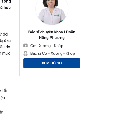
c sống
hù hợp
Bác sĩ chuyên khoa I Doãn
ữ dội
Hồng Phương
bị đau
Cơ - Xương - Khớp
đều do
ới mức
Bác sĩ Cơ - Xương - Khớp
XEM HỒ SƠ
y tổn
iệu
ến