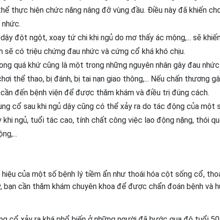
 thể thực hiện chức năng nâng đỡ vùng đầu. Điều này đã khiến ch
 nhức.
ậy đột ngột, xoay tứ chi khi ngủ do mơ thấy ác mộng,... sẽ khiế
h sẽ có triệu chứng đau nhức và cứng cổ khá khó chịu.
rong quá khứ cũng là một trong những nguyên nhân gây đau nhức
hơi thể thao, bị đánh, bị tai nạn giao thông,... Nếu chấn thương gâ
 cần đến bệnh viện để được thăm khám và điều trị đúng cách.
ng cổ sau khi ngủ dậy cũng có thể xảy ra do tác động của một 
khi ngủ, tuổi tác cao, tính chất công việc lao động nặng, thói q
ng,...
 hiệu của một số bệnh lý tiềm ẩn như thoái hóa cột sống cổ, thoá
ày, bạn cần thăm khám chuyên khoa để được chẩn đoán bệnh và 
g cổ xảy ra khá phổ biến ở những người đã bước qua độ tuổi 50