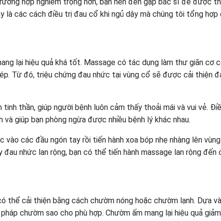
trường hợp nghiêm trọng hơn, bạn nên đến gặp bác sĩ để được t
y là các cách điều trị đau cổ khi ngủ dậy mà chúng tôi tổng hợ
ng lại hiệu quả khá tốt. Massage có tác dụng làm thư giãn cơ cổ
ép. Từ đó, triệu chứng đau nhức tại vùng cổ sẽ được cải thiện đ
tinh thần, giúp người bệnh luôn cảm thấy thoải mái và vui vẻ. Đi
nh và giúp bạn phòng ngừa được nhiều bệnh lý khác nhau.
ực vào các đầu ngón tay rồi tiến hành xoa bóp nhẹ nhàng lên vùn
 đau nhức lan rộng, bạn có thể tiến hành massage lan rộng đến 
h có thể cải thiện bằng cách chườm nóng hoặc chườm lạnh. Dựa 
g pháp chườm sao cho phù hợp. Chườm ấm mang lại hiệu quả giả