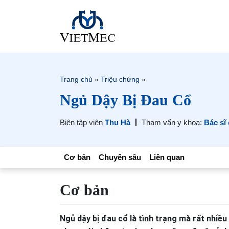
Trang chủ
»
Triệu chứng
»
Ngủ Dậy Bị Đau Cổ
Biên tập viên
Thu Hà
Tham vấn y khoa:
Bác sĩ
Cơ bản
Chuyên sâu
Liên quan
Cơ bản
Ngủ dậy bị đau cổ là tình trạng mà rất nhiề