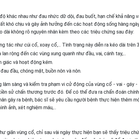
 độ khác nhau như đau nhức dữ dội, đau buốt, hạn chế khả năng v
 rất khó chịu và gây ảnh hưởng đến các hoạt động sống hàng ngày
o dài không rõ nguyên nhân kèm theo các triệu chứng sau đây:
 tác như cúi cổ, xoay cổ,... Tình trạng này diễn ra kéo dài trên 3
an rộng đến các vùng xung quanh như đầu, vai, cánh tay,...
ảm giác và hoạt động kém.
 đau đầu, chóng mặt, buồn nôn và nôn.
g lâm sàng và kiểm tra phạm vi cử động của vùng cổ - vai - gáy - 
 tiền sử chấn thương trước đó. Để có thể đưa ra chẩn đoán chín
ân gây ra bệnh, bác sĩ sẽ yêu cầu người bệnh thực hiện thêm m
nh ảnh, xét nghiệm máu,...
hư giãn vùng cổ, chỉ sau vài ngày thực hiện bạn sẽ thấy triệu ch