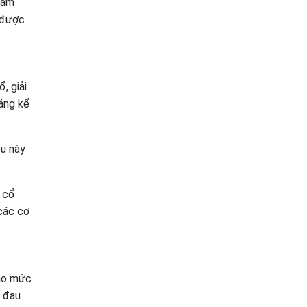
hăm
p được
, giải
áng kể
ều này
g cổ
các cơ
vào mức
m đau