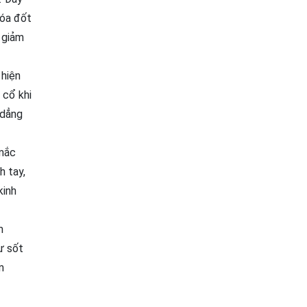
hóa đốt
 giảm
 hiện
 cổ khi
 dẳng
 mắc
h tay,
kinh
m
ư sốt
m