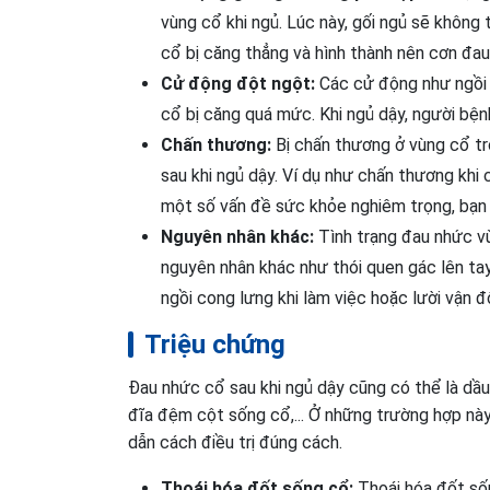
vùng cổ khi ngủ. Lúc này, gối ngủ sẽ không
cổ bị căng thẳng và hình thành nên cơn đau
Cử động đột ngột:
Các cử động như ngồi d
cổ bị căng quá mức. Khi ngủ dậy, người bện
Chấn thương:
Bị chấn thương ở vùng cổ t
sau khi ngủ dậy. Ví dụ như chấn thương khi c
một số vấn đề sức khỏe nghiêm trọng, bạn
Nguyên nhân khác:
Tình trạng đau nhức vù
nguyên nhân khác như thói quen gác lên tay 
ngồi cong lưng khi làm việc hoặc lười vận độ
Triệu chứng
Đau nhức cổ sau khi ngủ dậy cũng có thể là dầu
đĩa đệm cột sống cổ,... Ở những trường hợp n
dẫn cách điều trị đúng cách.
Thoái hóa đốt sống cổ:
Thoái hóa đốt sốn