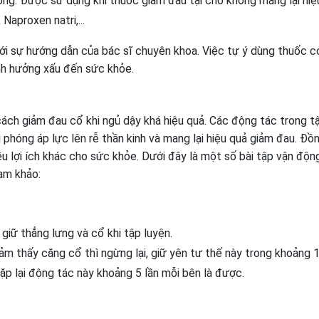
g: Được sử dụng khi thuốc giảm đau tại chỗ không mang lại hiệ
aproxen natri,...
i sự hướng dẫn của bác sĩ chuyên khoa. Việc tự ý dùng thuốc c
ảnh hưởng xấu đến sức khỏe.
ch giảm đau cổ khi ngủ dậy khá hiệu quả. Các động tác trong t
 phóng áp lực lên rễ thần kinh và mang lại hiệu quả giảm đau. Đồn
ều lợi ích khác cho sức khỏe. Dưới đây là một số bài tập vận độn
ham khảo:
giữ thẳng lưng và cổ khi tập luyện.
ảm thấy căng cổ thì ngừng lại, giữ yên tư thế này trong khoảng 1
lặp lại động tác này khoảng 5 lần mỗi bên là được.