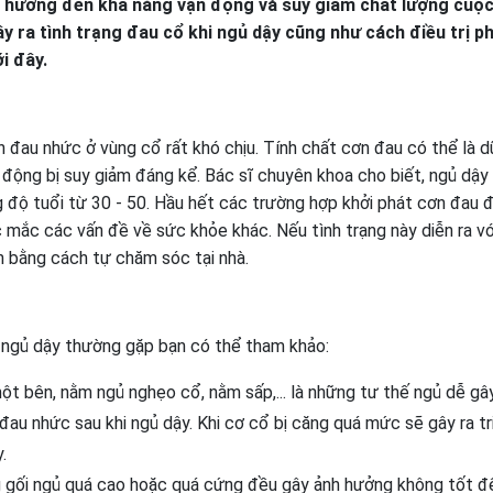
h hưởng đến khả năng vận động và suy giảm chất lượng cuộ
y ra tình trạng đau cổ khi ngủ dậy cũng như cách điều trị p
i đây.
ơn đau nhức ở vùng cổ rất khó chịu. Tính chất cơn đau có thể là d
 động bị suy giảm đáng kể. Bác sĩ chuyên khoa cho biết, ngủ dậy 
 độ tuổi từ 30 - 50. Hầu hết các trường hợp khởi phát cơn đau 
 mắc các vấn đề về sức khỏe khác. Nếu tình trạng này diễn ra v
n bằng cách tự chăm sóc tại nhà.
 ngủ dậy thường gặp bạn có thể tham khảo:
t bên, nằm ngủ nghẹo cổ, nằm sấp,... là những tư thế ngủ dễ gâ
au nhức sau khi ngủ dậy. Khi cơ cổ bị căng quá mức sẽ gây ra tr
.
gối ngủ quá cao hoặc quá cứng đều gây ảnh hưởng không tốt đ