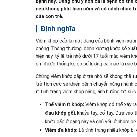
bệnh này. Đáng chú ý hơn cả là bệnh có thể xu
nếu không phát hiện sớm và có cách chữa tr
của con trẻ.
Định nghĩa
Viêm khớp cấp là một dạng của bệnh viêm xương
chóng. Thông thường, bệnh xương khớp sẽ xuất 
hiện nay, tỷ lệ trẻ nhỏ dưới 17 tuổi mắc viêm 
em được thống kê có số lượng ca mắc là các bé 
Chứng viêm khớp cấp ở trẻ nhỏ sẽ không thể tự 
trẻ tích cực sẽ khiến bệnh chuyển nặng nhanh c
ít tình trạng viêm khớp nặng, ảnh hưởng tới sức
Thể viêm ít khớp:
Viêm khớp có thể xảy ra 
đau khớp gối
, khuỷu tay, cổ tay. Dựa vào
khớp cấp ở dạng này và chủ yếu ở nhóm bé 
Viêm đa khớp:
Là tình trạng nhiều khớp bị 