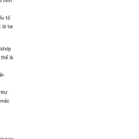
ẽ hình
ếu tố
là tại
 khớp
 thể là
ấn
như:
ơ mắc