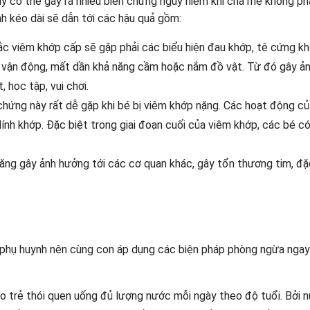
ý có thể gây ra nhiều biến chứng nguy hiểm khi cha mẹ không ph
nh kéo dài sẽ dẫn tới các hậu quả gồm:
c viêm khớp cấp sẽ gặp phải các biểu hiện đau khớp, tê cứng kh
ời vận động, mất dần khả năng cầm hoặc nắm đồ vật. Từ đó gây ả
 học tập, vui chơi.
hứng này rất dễ gặp khi bé bị viêm khớp nặng. Các hoạt động c
ính khớp. Đặc biệt trong giai đoạn cuối của viêm khớp, các bé c
ng gây ảnh hưởng tới các cơ quan khác, gây tổn thương tim, đặ
, phụ huynh nên cùng con áp dụng các biện pháp phòng ngừa ngay
 trẻ thói quen uống đủ lượng nước mỗi ngày theo độ tuổi. Bởi 