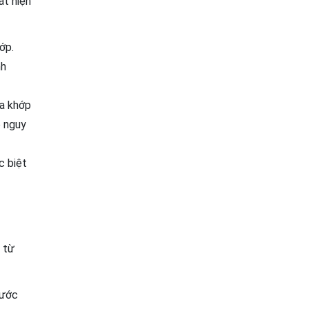
át hiện
ớp.
nh
ủa khớp
ó nguy
c biệt
 từ
nước