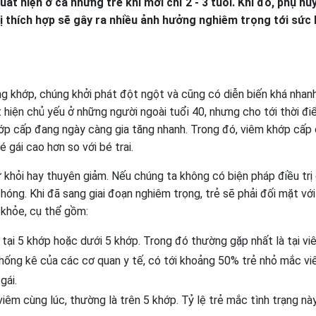
ất hiện ở cả những trẻ khi mới chỉ 2 - 3 tuổi. Khi đó, phụ hu
ị thích hợp sẽ gây ra nhiều ảnh hưởng nghiêm trọng tới sức
 khớp, chúng khởi phát đột ngột và cũng có diễn biến khá nhan
hiện chủ yếu ở những người ngoài tuổi 40, nhưng cho tới thời đ
khớp cấp đang ngày càng gia tăng nhanh. Trong đó, viêm khớp cấp 
gái cao hơn so với bé trai.
khỏi hay thuyên giảm. Nếu chúng ta không có biện pháp điều trị
hóng. Khi đã sang giai đoạn nghiêm trọng, trẻ sẽ phải đối mặt vớ
 khỏe, cụ thể gồm:
tại 5 khớp hoặc dưới 5 khớp. Trong đó thường gặp nhất là tại vi
 thống kê của các cơ quan y tế, có tới khoảng 50% trẻ nhỏ mắc v
gái.
viêm cùng lúc, thường là trên 5 khớp. Tỷ lệ trẻ mắc tình trạng nà