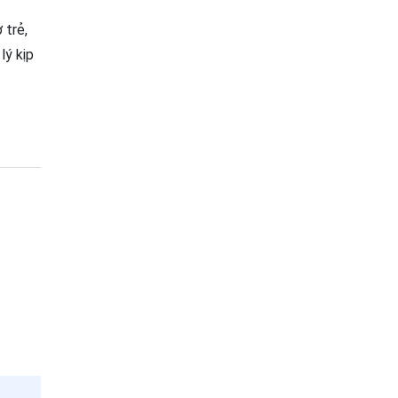
 trẻ,
lý kịp