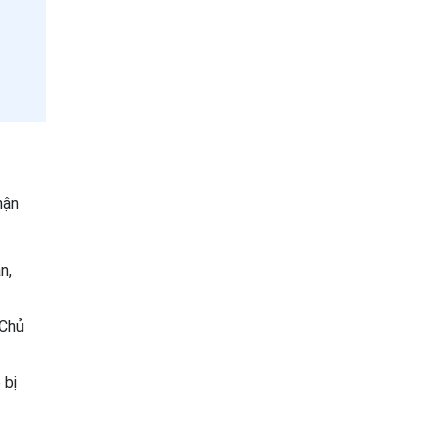
hận
n,
 Chủ
 bị