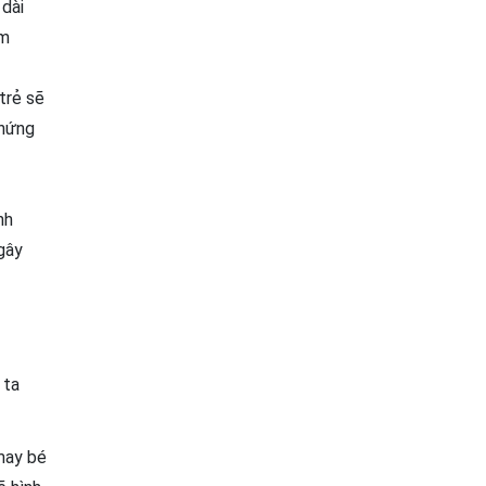
 dài
êm
trẻ sẽ
chứng
nh
 gây
 ta
may bé