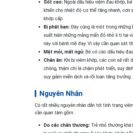
Sốt cao:
Ngoài dấu hiệu viêm đau khớp, bé
khiến cho nhiệt độ cơ thể tăng nhanh, cơn s
khớp cấp.
Bị phát ban:
Đây cũng là một trong những b
xuất hiện những mảng mẩn đỏ nhỏ li ti tại v
này với bệnh mề đay. Vì vậy cần quan sát 
Mệt mỏi, mất ngủ:
Bé có các dấu hiệu đau 
Chán ăn:
Khi bị viêm khớp, các con sẽ rất
chóng, thậm chí là chậm phát triển, suy din
suy giảm miễn dịch và rối loạn tăng trưởng.
Nguyên Nhân
Có rất nhiều nguyên nhân dẫn tới tình trạng vi
cần quan tâm gồm:
Do các chấn thương:
Trẻ nhỏ thường khá 