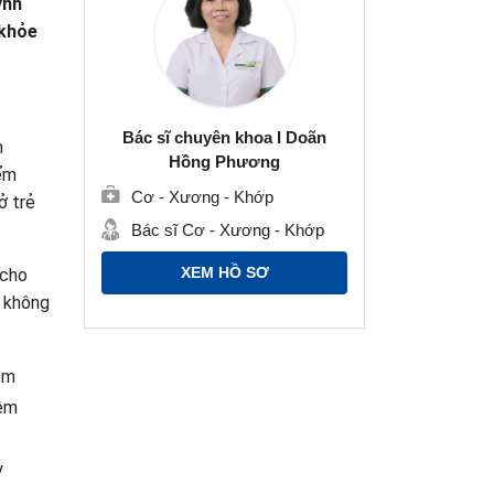
ynh
 khỏe
Bác sĩ chuyên khoa I Doãn
h
Hồng Phương
iểm
Cơ - Xương - Khớp
ở trẻ
Bác sĩ Cơ - Xương - Khớp
XEM HỒ SƠ
 cho
i không
êm
iêm
y