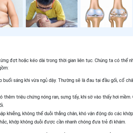
ừng đợt hoặc kéo dài trong thời gian liên tục. Chúng ta có thể n
gồm:
 buổi sáng khi vừa ngủ dậy. Thường sẽ là đau tại đầu gối, cổ châ
 thêm triệu chứng nóng ran, sưng tấy, khi sờ vào thấy hơi mềm.
i.
hập khiễng, không thể duỗi thẳng chân, khó vận động do các khớp
nhắc, khớp không duỗi được cần nhanh chóng đưa trẻ đi khám.