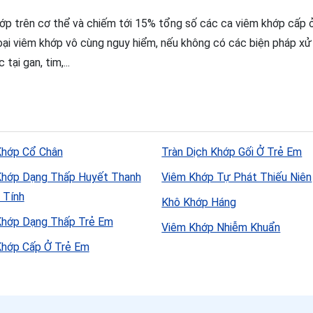
hớp trên cơ thể và chiếm tới 15% tổng số các ca viêm khớp cấp ở
 loại viêm khớp vô cùng nguy hiểm, nếu không có các biện pháp xử 
ại gan, tim,...
Khớp Cổ Chân
Tràn Dịch Khớp Gối Ở Trẻ Em
Khớp Dạng Thấp Huyết Thanh
Viêm Khớp Tự Phát Thiếu Niên
 Tính
Khô Khớp Háng
Khớp Dạng Thấp Trẻ Em
Viêm Khớp Nhiễm Khuẩn
Khớp Cấp Ở Trẻ Em