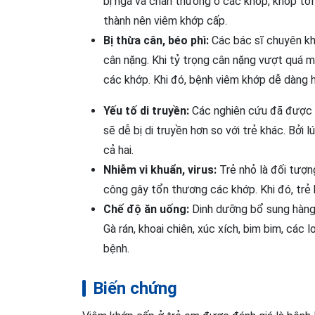
bị ngã và chấn thương ở các khớp, khớp tổn
thành nên viêm khớp cấp.
Bị thừa cân, béo phì:
Các bác sĩ chuyên kh
cân nặng. Khi tỷ trọng cân nặng vượt quá mứ
các khớp. Khi đó, bệnh viêm khớp dễ dàng h
Yếu tố di truyền:
Các nghiên cứu đã được t
sẽ dễ bị di truyền hơn so với trẻ khác. Bởi 
cả hai.
Nhiễm vi khuẩn, virus:
Trẻ nhỏ là đối tượng
công gây tổn thương các khớp. Khi đó, trẻ 
Chế độ ăn uống:
Dinh dưỡng bổ sung hàng 
Gà rán, khoai chiên, xúc xích, bim bim, các
bệnh.
Biến chứng