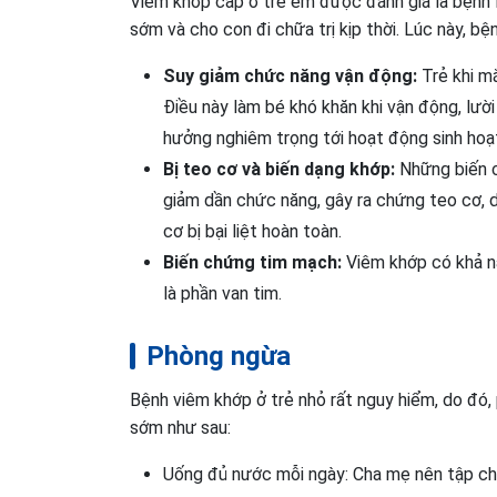
Viêm khớp cấp ở trẻ em được đánh giá là bệnh l
sớm và cho con đi chữa trị kịp thời. Lúc này, bệ
Suy giảm chức năng vận động:
Trẻ khi mắ
Điều này làm bé khó khăn khi vận động, lư
hưởng nghiêm trọng tới hoạt động sinh hoạt,
Bị teo cơ và biến dạng khớp:
Những biến c
giảm dần chức năng, gây ra chứng teo cơ, d
cơ bị bại liệt hoàn toàn.
Biến chứng tim mạch:
Viêm khớp có khả nă
là phần van tim.
Phòng ngừa
Bệnh viêm khớp ở trẻ nhỏ rất nguy hiểm, do đó
sớm như sau:
Uống đủ nước mỗi ngày: Cha mẹ nên tập cho