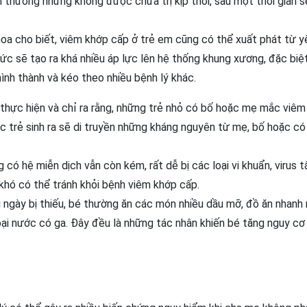
 thương nhưng không được chữa trị kịp thời, sau một thời gian s
oa cho biết, viêm khớp cấp ở trẻ em cũng có thể xuất phát từ y
c sẽ tạo ra khá nhiều áp lực lên hệ thống khung xương, đặc biệt 
ình thành và kéo theo nhiều bệnh lý khác.
hực hiện và chỉ ra rằng, những trẻ nhỏ có bố hoặc mẹ mắc viêm
lúc trẻ sinh ra sẽ di truyền những kháng nguyên từ mẹ, bố hoặc có
 có hệ miễn dịch vẫn còn kém, rất dễ bị các loại vi khuẩn, virus t
khó có thể tránh khỏi bệnh viêm khớp cấp.
ngày bị thiếu, bé thường ăn các món nhiều dầu mỡ, đồ ăn nhanh 
 loại nước có ga. Đây đều là những tác nhân khiến bé tăng nguy c