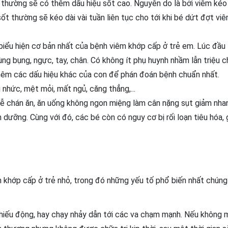
 thường sẽ có thêm dấu hiệu sốt cao. Nguyên do là bởi viêm kéo
ốt thường sẽ kéo dài vài tuần liên tục cho tới khi bé dứt đợt vi
iểu hiện cơ bản nhất của bệnh viêm khớp cấp ở trẻ em. Lúc đầu 
ùng bụng, ngực, tay, chân. Có không ít phụ huynh nhầm lẫn triệu 
thêm các dấu hiệu khác của con để phán đoán bệnh chuẩn nhất.
nhức, mệt mỏi, mất ngủ, căng thẳng,...
 dễ chán ăn, ăn uống không ngon miệng làm cân nặng sụt giảm nha
h dưỡng. Cùng với đó, các bé còn có nguy cơ bị rối loạn tiêu hóa,
êm khớp cấp ở trẻ nhỏ, trong đó những yếu tố phổ biến nhất chúng
hiếu động, hay chạy nhảy dẫn tới các va chạm mạnh. Nếu không 