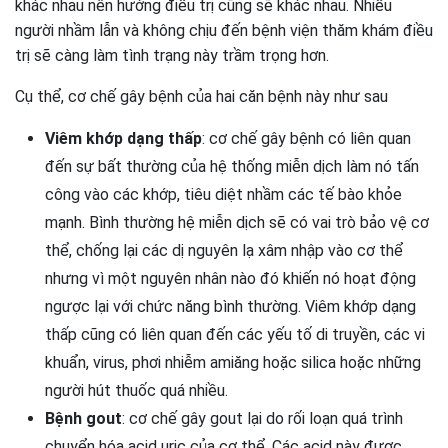
khác nhau nên hướng điều trị cũng sẽ khác nhau. Nhiều
người nhầm lẫn và không chịu đến bệnh viện thăm khám điều
trị sẽ càng làm tình trạng này trầm trọng hơn.
Cụ thể, cơ chế gây bệnh của hai căn bệnh này như sau
Viêm khớp dạng thấp
: cơ chế gây bệnh có liên quan
đến sự bất thường của hệ thống miễn dịch làm nó tấn
công vào các khớp, tiêu diệt nhầm các tế bào khỏe
mạnh. Bình thường hệ miễn dịch sẽ có vai trò bảo vệ cơ
thể, chống lại các dị nguyên lạ xâm nhập vào cơ thể
nhưng vì một nguyên nhân nào đó khiến nó hoạt động
ngược lại với chức năng bình thường. Viêm khớp dạng
thấp cũng có liên quan đến các yếu tố di truyền, các vi
khuẩn, virus, phơi nhiễm amiăng hoặc silica hoặc những
người hút thuốc quá nhiều.
Bệnh gout
: cơ chế gây gout lại do rối loạn quá trình
chuyển hóa acid uric của cơ thể. Các acid này được