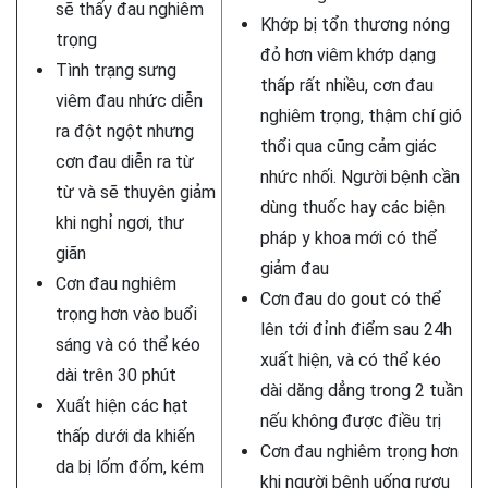
sẽ thấy đau nghiêm
Khớp bị tổn thương nóng
trọng
đỏ hơn viêm khớp dạng
Tình trạng sưng
thấp rất nhiều, cơn đau
viêm đau nhức diễn
nghiêm trọng, thậm chí gió
ra đột ngột nhưng
thổi qua cũng cảm giác
cơn đau diễn ra từ
nhức nhối. Người bệnh cần
từ và sẽ thuyên giảm
dùng thuốc hay các biện
khi nghỉ ngơi, thư
pháp y khoa mới có thể
giãn
giảm đau
Cơn đau nghiêm
Cơn đau do gout có thể
trọng hơn vào buổi
lên tới đỉnh điểm sau 24h
sáng và có thể kéo
xuất hiện, và có thể kéo
dài trên 30 phút
dài dăng dẳng trong 2 tuần
Xuất hiện các hạt
nếu không được điều trị
thấp dưới da khiến
Cơn đau nghiêm trọng hơn
da bị lốm đốm, kém
khi người bệnh uống rượu