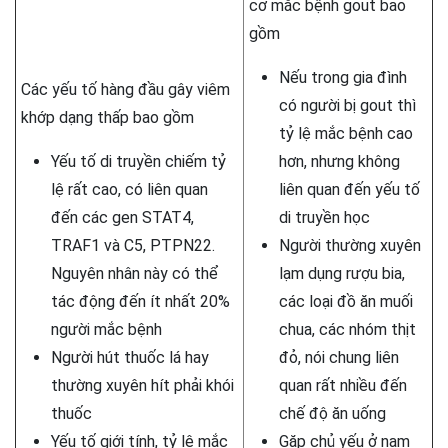
cơ mắc bệnh gout bao
gồm
Nếu trong gia đình
Các yếu tố hàng đầu gây viêm
có người bị gout thì
khớp dạng thấp bao gồm
tỷ lệ mắc bệnh cao
Yếu tố di truyền chiếm tỷ
hơn, nhưng không
lệ rất cao, có liên quan
liên quan đến yếu tố
đến các gen STAT4,
di truyền học
TRAF1 và C5, PTPN22.
Người thường xuyên
Nguyên nhân này có thể
lạm dụng rượu bia,
tác động đến ít nhất 20%
các loại đồ ăn muối
người mắc bệnh
chua, các nhóm thịt
Người hút thuốc lá hay
đỏ, nói chung liên
thường xuyên hít phải khói
quan rất nhiều đến
thuốc
chế độ ăn uống
Yếu tố giới tính, tỷ lệ mắc
Gặp chủ yếu ở nam