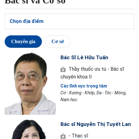
Bác sĩ và Cơ sở
Chọn địa điểm
Chuyên gia
Cơ sở
Bác Sĩ Lê Hữu Tuấn
Thầy thuốc ưu tú - Bác sĩ
chuyên khoa II
Các lĩnh vực trọng tâm
Cơ - Xương - Khớp, Da - Tóc - Móng,
Nam học
Bác sĩ Nguyễn Thị Tuyết Lan
- Thạc sĩ