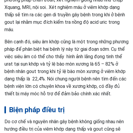
Xquang, MRI, nội soi.. Xét nghiệm máu ở viêm khớp dạng
thấp sẽ tìm ra các gen di truyền gây bệnh trong khi ở bệnh
gout lại nhằm mục đích kiểm tra nồng độ acid uric trong
máu.
Bên cạnh đó, siêu âm khớp cũng là một trong những phương
pháp để phân biệt hai bệnh lý này từ giai đoạn sớm. Cụ thể
việc siêu âm có thể cho thấy hình ảnh lắng đọng tinh thể
urat tại sụn khớp và tỷ lệ bào mòn xương là 65 – 82% ở
bệnh nhân gout trong khi tỷ lệ bào mòn xương ở viêm khớp
dạng thấp là 22,4%. Nói chung người bệnh nên tìm đến các
bệnh viện lớn có chuyên khoa về xương khớp, có đầy đủ
thiết bị máy móc hỗ trợ để đảm bảo chính xác nhất.
Biện pháp điều trị
Do cơ chế và nguyên nhân gây bệnh không giống nhau nên
hướng điều trị của viêm khớp dạng thấp và gout cũng sẽ