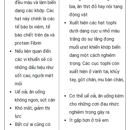
đều màu và làm biến
bia, ăn thịt đỏ hay nội tạng
dạng các khớp. Các
động vật
hạt này chính là các
Xuất hiện các hạt tophi
tế bào bị viêm, tế
dưới dạng cục u nhỏ màu
bào chết trên da và
trắng do sự lắng đọng
protein Fibrin
muối urat khiến khớp biến
Nếu liên quan đến
dạng một cách nghiêm
các vi khuẩn sẽ có
trọng. Các cục tophi còn
những dấu hiệu như
xuất hiện ở vành tai, khủy
sốt cao, người mệt
tay, gót chân, mu bàn chân,
mỏi
…
Uể oải, ăn uống
Cơ thể uể oải, ăn uống kém
không ngon, sút cân
cho những cơn đau nhức
Khô mắt, giảm thị
nghiêm trọng gây ra
lực
Ít gặp hơn ở trẻ em
Bất cứ ai cũng có