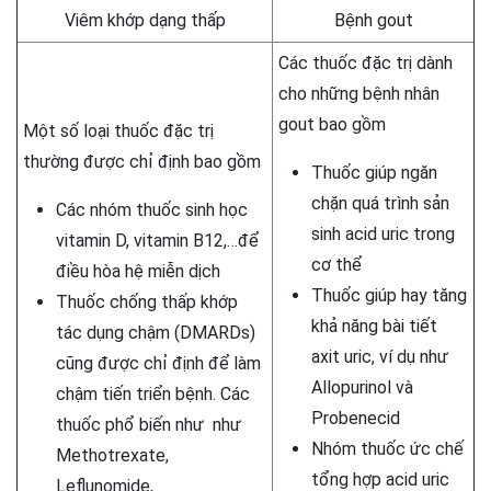
Viêm khớp dạng thấp
Bệnh gout
Các thuốc đặc trị dành
cho những bệnh nhân
gout bao gồm
Một số loại thuốc đặc trị
thường được chỉ định bao gồm
Thuốc giúp ngăn
chặn quá trình sản
Các nhóm thuốc sinh học
sinh acid uric trong
vitamin D, vitamin B12,…để
cơ thể
điều hòa hệ miễn dịch
Thuốc giúp hay tăng
Thuốc chống thấp khớp
khả năng bài tiết
tác dụng chậm (DMARDs)
axit uric, ví dụ như
cũng được chỉ định để làm
Allopurinol và
chậm tiến triển bệnh. Các
Probenecid
thuốc phổ biến như như
Nhóm thuốc ức chế
Methotrexate,
tổng hợp acid uric
Leflunomide,