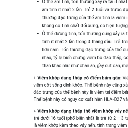
Ở thể âm tính, tổn thương xảy ra tại ít nh
âm tính ít nhất 2 lần. Trẻ 2 tuổi và trước 
thương đặc trưng của thể âm tính là viêm í
không có tính chất đối xứng, có hiện tượn
Ở thể dương tính, tổn thương cũng xảy ra t
tính ít nhất 2 lần trong 3 tháng đầu. Trẻ t
hơn nam. Tổn thương đặc trưng của thể dươn
nhau, tỷ lệ biến chứng viêm bồ đào thấp, c
thân khác như như chán ăn, gầy sút cân, mệ
+ Viêm khớp dạng thấp có điểm bám gân:
Vi
viêm cột sống dính khớp. Thể bệnh này cũng xảy r
đặc trưng của thể bệnh này là viêm tại điểm b
Thể bệnh này có nguy cơ xuất hiện HLA-B27 và 
+ Viêm khớp dạng thấp thể viêm khớp vảy n
trẻ dưới 16 tuổi (phổ biến nhất là trẻ từ 2 – 3 
là viêm khớp kèm theo vảy nến, tình trạng viêm 