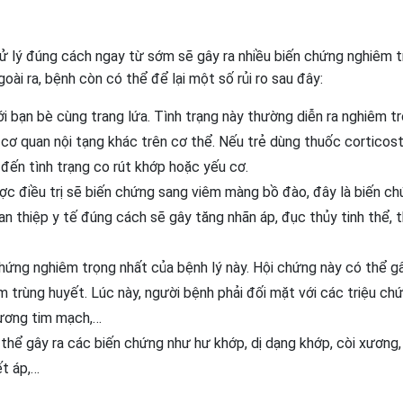
ử lý đúng cách ngay từ sớm sẽ gây ra nhiều biến chứng nghiêm 
oài ra, bệnh còn có thể để lại một số rủi ro sau đây:
 bạn bè cùng trang lứa. Tình trạng này thường diễn ra nghiêm t
cơ quan nội tạng khác trên cơ thể. Nếu trẻ dùng thuốc corticost
n đến tình trạng co rút khớp hoặc yếu cơ.
ợc điều trị sẽ biến chứng sang viêm màng bồ đào, đây là biến c
an thiệp y tế đúng cách sẽ gây tăng nhãn áp, đục thủy tinh thể, 
chứng nghiêm trọng nhất của bệnh lý này. Hội chứng này có thể g
ễm trùng huyết. Lúc này, người bệnh phải đối mặt với các triệu ch
hương tim mạch,…
thể gây ra các biến chứng như hư khớp, dị dạng khớp, còi xương, 
ết áp,…