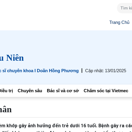
Trang Chủ
u Niên
c sĩ chuyên khoa I Doãn Hồng Phương
Cập nhật: 13/01/2025
iều trị
Chuyên sâu
Bác sĩ và cơ sở
Chăm sóc tại Vietmec
hân
iêm khớp gây ảnh hưởng đến trẻ dưới 16 tuổi. Bệnh gây ra cá