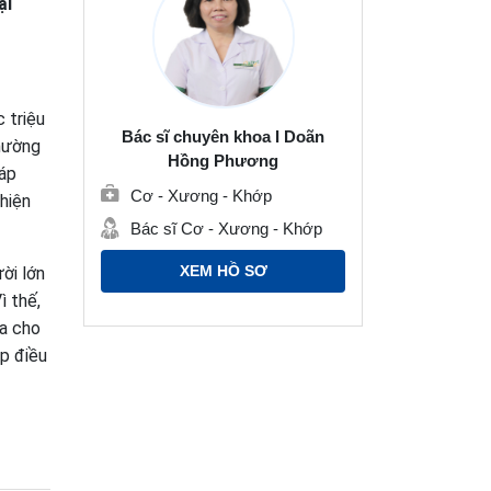
ại
 triệu
Bác sĩ chuyên khoa I Doãn
thường
Hồng Phương
háp
Cơ - Xương - Khớp
thiện
Bác sĩ Cơ - Xương - Khớp
XEM HỒ SƠ
ời lớn
ì thế,
ia cho
p điều