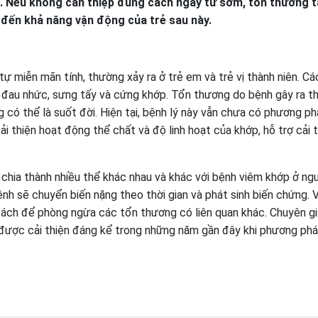
. Nếu không can thiệp đúng cách ngay từ sớm, tổn thương t
đến khả năng vận động của trẻ sau này.
 miễn mãn tính, thường xảy ra ở trẻ em và trẻ vị thành niên. Các
là đau nhức, sưng tấy và cứng khớp. Tổn thương do bệnh gây ra 
ng có thể là suốt đời. Hiện tại, bệnh lý này vẫn chưa có phương p
cải thiện hoạt động thể chất và độ linh hoạt của khớp, hỗ trợ cải 
chia thành nhiều thể khác nhau và khác với bệnh viêm khớp ở ngư
nh sẽ chuyển biến nặng theo thời gian và phát sinh biến chứng. V
cách để phòng ngừa các tổn thương có liên quan khác. Chuyên g
ã được cải thiện đáng kể trong những năm gần đây khi phương phá