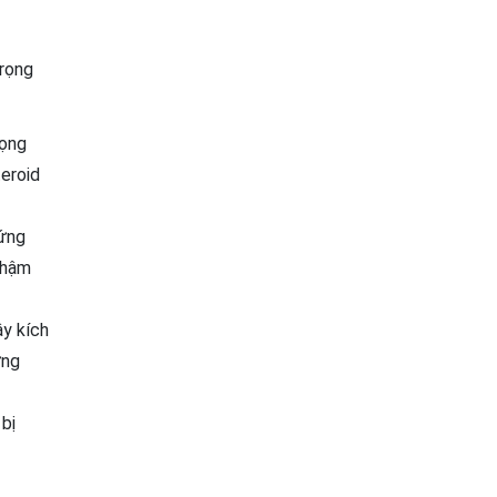
trọng
rọng
eroid
hứng
thậm
ây kích
ứng
bị