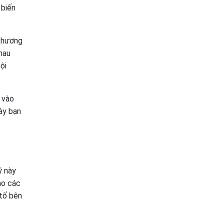
 biến
 thương
hau
ội
 vào
ày bạn
ý này
ào các
 tố bên