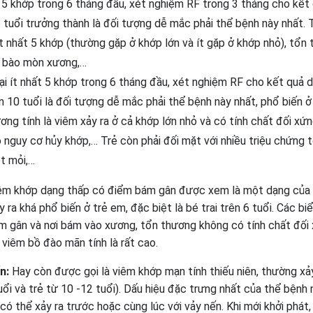
ất 5 khớp trong 6 tháng đầu, xét nghiệm RF trong 3 tháng cho kết
độ tuổi trưởng thành là đối tượng dễ mắc phải thể bệnh này nhất.
t nhất 5 khớp (thường gặp ở khớp lớn và ít gặp ở khớp nhỏ), tổn
g bào mòn xương,…
ại ít nhất 5 khớp trong 6 tháng đầu, xét nghiệm RF cho kết quả
rên 10 tuổi là đối tượng dễ mắc phải thể bệnh này nhất, phổ biến ở
g tính là viêm xảy ra ở cả khớp lớn nhỏ và có tính chất đối xứ
ó nguy cơ hủy khớp,… Trẻ còn phải đối mặt với nhiều triệu chứng 
t mỏi,…
êm khớp dạng thấp có điểm bám gân được xem là một dạng của
a khá phổ biến ở trẻ em, đặc biệt là bé trai trên 6 tuổi. Các biể
ám gân và nơi bám vào xương, tổn thương không có tính chất đối 
viêm bồ đào mãn tính là rất cao.
ến:
Hay còn được gọi là viêm khớp mạn tính thiếu niên, thường xảy
tuổi và trẻ từ 10 -12 tuổi). Dấu hiệu đặc trưng nhất của thể bệnh 
có thể xảy ra trước hoặc cùng lúc với vảy nến. Khi mới khởi phát