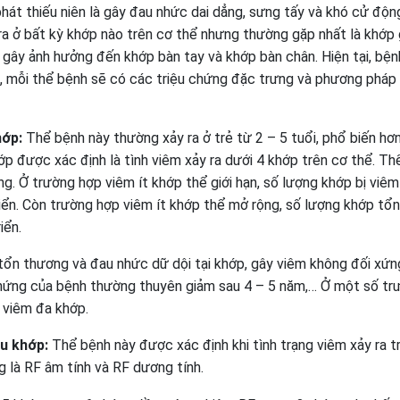
át thiếu niên là gây đau nhức dai dẳng, sưng tấy và khó cử động
a ở bất kỳ khớp nào trên cơ thể nhưng thường gặp nhất là khớp 
gây ảnh hưởng đến khớp bàn tay và khớp bàn chân. Hiện tại, bện
u, mỗi thể bệnh sẽ có các triệu chứng đặc trưng và phương pháp
hớp:
Thể bệnh này thường xảy ra ở trẻ từ 2 – 5 tuổi, phổ biến hơ
hớp được xác định là tình viêm xảy ra dưới 4 khớp trên cơ thể. T
ng. Ở trường hợp viêm ít khớp thể giới hạn, số lượng khớp bị viêm
riển. Còn trường hợp viêm ít khớp thể mở rộng, số lượng khớp tổn
iển.
tổn thương và đau nhức dữ dội tại khớp, gây viêm không đối xứn
chứng của bệnh thường thuyên giảm sau 4 – 5 năm,… Ở một số tr
g viêm đa khớp.
ều khớp:
Thể bệnh này được xác định khi tình trạng viêm xảy ra t
g là RF âm tính và RF dương tính.