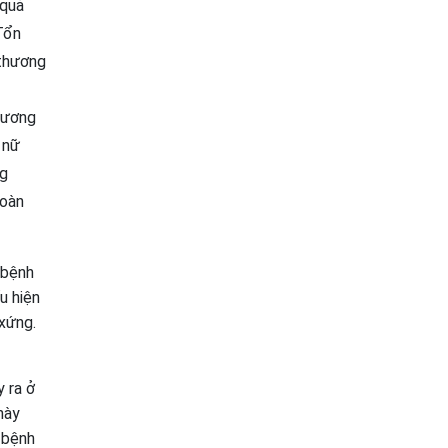
 quả
 Tổn
 thương
 dương
 nữ
ng
toàn
 bệnh
u hiện
xứng.
 ra ở
này
, bệnh