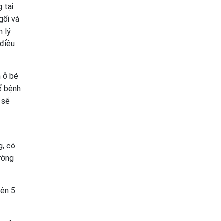
 tại
gối và
h lý
 điều
n ở bé
hể bệnh
 sẽ
g, có
ường
rên 5