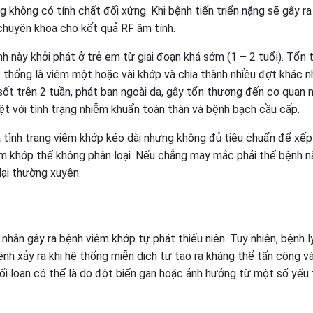
 không có tính chất đối xứng. Khi bệnh tiến triển nặng sẽ gây ra
chuyên khoa cho kết quả RF âm tính.
h này khởi phát ở trẻ em từ giai đoạn khá sớm (1 – 2 tuổi). Tổn
 thống là viêm một hoặc vài khớp và chia thành nhiều đợt khác n
 sốt trên 2 tuần, phát ban ngoài da, gây tổn thương đến cơ quan n
t với tình trạng nhiễm khuẩn toàn thân và bệnh bạch cầu cấp.
 tình trạng viêm khớp kéo dài nhưng không đủ tiêu chuẩn để xếp
êm khớp thể không phân loại. Nếu chẳng may mắc phải thể bệnh n
lại thường xuyên.
nhân gây ra bệnh viêm khớp tự phát thiếu niên. Tuy nhiên, bệnh l
ệnh xảy ra khi hệ thống miễn dịch tự tạo ra kháng thể tấn công v
rối loạn có thể là do đột biến gan hoặc ảnh hưởng từ một số yếu