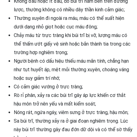
Không đau hoặc ít đau, do búi trĩ nằm bên trên đường
lược, thường không có nhiều dây thần kinh cảm giác;
Thường xuyên đi ngoài ra máu, máu có thể xuất hiện
dưới dạng nhỏ giọt hoặc cục máu đông;
Chảy máu từ trực tràng khi búi trĩ bị vỡ, lượng máu có
thể thấm ướt giấy vệ sinh hoặc bắn thành tia trong các
trường hợp nghiêm trọng;
Người bệnh có dấu hiệu thiếu máu mãn tính, chẳng hạn
như tụt huyết áp, mệt mỏi thường xuyên, choáng váng
hoặc suy giảm trí nhớ;
Có cảm giác vướng ở trực tràng;
Rò rỉ phân, xảy ra các búi trĩ gây áp lực khiến cơ thắt
hậu môn trở nên yếu và mất kiểm soát;
Nóng rát, ngứa ngáy, viêm sưng ở trực tràng, hậu môn;
Sa búi trĩ, thường xảy ra ở giai đoạn nghiêm trọng. Lúc
này búi trĩ thường gây đau đớn dữ dội và có thể sờ thấy