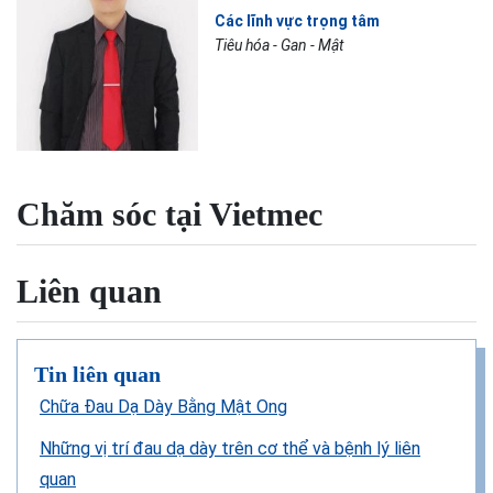
Các lĩnh vực trọng tâm
Tiêu hóa - Gan - Mật
Chăm sóc tại Vietmec
Liên quan
Tin liên quan
Chữa Đau Dạ Dày Bằng Mật Ong
Những vị trí đau dạ dày trên cơ thể và bệnh lý liên
quan