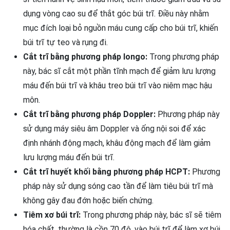
dụng vòng cao su để thắt góc búi trĩ. Điều này nhằm
mục đích loại bỏ nguồn máu cung cấp cho búi trĩ, khiến
búi trĩ tự teo và rụng đi.
Cắt trĩ bằng phương pháp longo:
Trong phương pháp
này, bác sĩ cắt một phần tĩnh mạch để giảm lưu lượng
máu đến búi trĩ và khâu treo búi trĩ vào niêm mạc hậu
môn.
Cắt trĩ bằng phương pháp Doppler:
Phương pháp này
sử dụng máy siêu âm Doppler và ống nội soi để xác
định nhánh động mạch, khâu động mạch để làm giảm
lưu lượng máu đến búi trĩ.
Cắt trĩ huyết khối bằng phương pháp HCPT:
Phương
pháp này sử dụng sóng cao tần để làm tiêu búi trĩ mà
không gây đau đớn hoặc biến chứng.
Tiêm xơ búi trĩ:
Trong phương pháp này, bác sĩ sẽ tiêm
hóa chất, thường là cồn 70 độ, vào búi trĩ để làm xơ búi