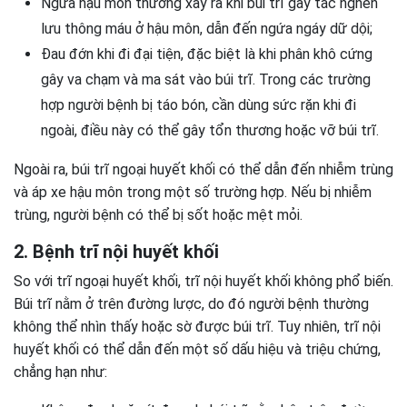
Ngứa hậu môn thường xảy ra khi búi trĩ gây tắc nghẽn
lưu thông máu ở hậu môn, dẫn đến ngứa ngáy dữ dội;
Đau đớn khi đi đại tiện, đặc biệt là khi phân khô cứng
gây va chạm và ma sát vào búi trĩ. Trong các trường
hợp người bệnh bị táo bón, cần dùng sức rặn khi đi
ngoài, điều này có thể gây tổn thương hoặc vỡ búi trĩ.
Ngoài ra, búi trĩ ngoại huyết khối có thể dẫn đến nhiễm trùng
và áp xe hậu môn trong một số trường hợp. Nếu bị nhiễm
trùng, người bệnh có thể bị sốt hoặc mệt mỏi.
2. Bệnh trĩ nội huyết khối
So với trĩ ngoại huyết khối, trĩ nội huyết khối không phổ biến.
Búi trĩ nằm ở trên đường lược, do đó người bệnh thường
không thể nhìn thấy hoặc sờ được búi trĩ. Tuy nhiên, trĩ nội
huyết khối có thể dẫn đến một số dấu hiệu và triệu chứng,
chẳng hạn như: