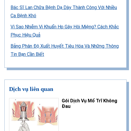
Bác Sĩ Lan Chữa Bệnh Dạ Dày Thành Công Với Nhiều
Ca Bệnh Khó
Vì Sao Nhiễm Vi Khuẩn Hp Gây Hôi Miệng? Cách Khắc
Phục Hiệu Quả
Bảng Phân Độ Xuất Huyết Tiêu Hóa Và Những Thông
Tin Bạn Cần Biết
Dịch vụ liên quan
Gói Dịch Vụ Mổ Trĩ Không
Đau