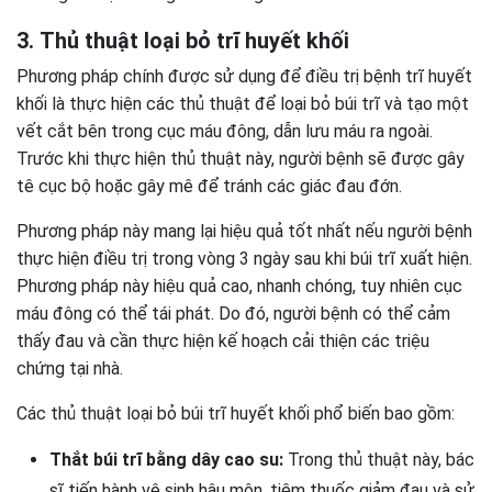
3. Thủ thuật loại bỏ trĩ huyết khối
Phương pháp chính được sử dụng để điều trị bệnh trĩ huyết
khối là thực hiện các thủ thuật để loại bỏ búi trĩ và tạo một
vết cắt bên trong cục máu đông, dẫn lưu máu ra ngoài.
Trước khi thực hiện thủ thuật này, người bệnh sẽ được gây
tê cục bộ hoặc gây mê để tránh các giác đau đớn.
Phương pháp này mang lại hiệu quả tốt nhất nếu người bệnh
thực hiện điều trị trong vòng 3 ngày sau khi búi trĩ xuất hiện.
Phương pháp này hiệu quả cao, nhanh chóng, tuy nhiên cục
máu đông có thể tái phát. Do đó, người bệnh có thể cảm
thấy đau và cần thực hiện kế hoạch cải thiện các triệu
chứng tại nhà.
Các thủ thuật loại bỏ búi trĩ huyết khối phổ biến bao gồm:
Thắt búi trĩ bằng dây cao su:
Trong thủ thuật này, bác
sĩ tiến hành vệ sinh hậu môn, tiêm thuốc giảm đau và sử