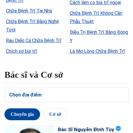
Bệnh Trĩ
Cách làm co búi trĩ ngoại
Chữa Bệnh Trĩ Tại Nhà
Chữa Bệnh Trĩ Không Cần
Chữa Bệnh Trĩ Bằng Nghệ
Phẫu Thuật
Tươi
Điều Trị Bệnh Trĩ Bằng Đông
Rau Diếp Cá Chữa Bệnh Trĩ
Y
Chích xơ búi trĩ
Lá Mơ Lông Chữa Bệnh Trĩ
Bác sĩ và Cơ sở
Chọn địa điểm
Chuyên gia
Cơ sở
Bác Sĩ Nguyễn Đình Tùy