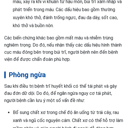
máu, xảy ra khi vi khuẩn từ hậu môn, búi trĩ xâm nhập và
phát triển trong máu. Các dấu hiệu bao gồm thường
xuyên khó thở, đánh trống ngực, đau dạ dày, sốt cao,
khó thở và buồn nôn.
Các biến chứng khác bao gồm mất máu và nhiễm trùng
nghiêm trọng. Do đó, nếu nhận thấy các dấu hiệu hình thành
cục máu đông bên trong búi trĩ, người bệnh nên đến bệnh
viện để được chẩn đoán phù hợp.
Phòng ngừa
Sau khi điều trị bệnh trĩ huyết khối có thể tái phát và gây
đau đớn dữ dội. Do đó, để ngăn ngừa nguy cơ tái phát,
người bệnh cần lưu ý một số vấn đề như:
Bổ sung chất xơ trong chế độ ăn uống từ trái cây, rau
xanh và ngũ cốc nguyên cám. Chất xơ có thể hỗ trợ làm