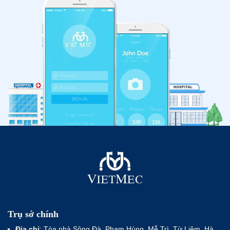
Trụ sở chính
Địa chỉ
: Tòa nhà Sông Đà, Phạm Hùng, Mễ Trì, Từ Liêm, Hà