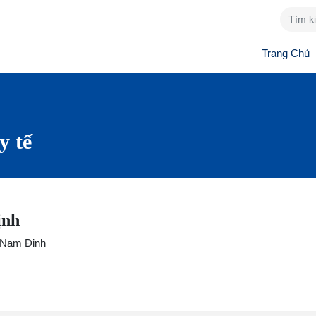
Trang Chủ
y tế
ịnh
 Nam Định