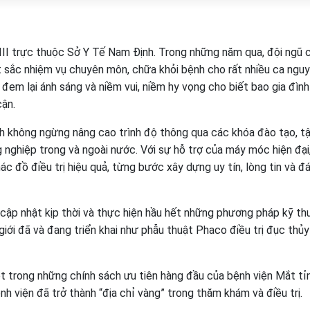
III trực thuộc Sở Y Tế Nam Định. Trong những năm qua, đội ngũ 
t sắc nhiệm vụ chuyên môn, chữa khỏi bệnh cho rất nhiều ca nguy 
đem lại ánh sáng và niềm vui, niềm hy vọng cho biết bao gia đình
cận.
nh không ngừng nâng cao trình độ thông qua các khóa đào tạo, t
g nghiệp trong và ngoài nước. Với sự hỗ trợ của máy móc hiện đại
ác đồ điều trị hiệu quả, từng bước xây dựng uy tín, lòng tin và đ
cập nhật kịp thời và thực hiện hầu hết những phương pháp kỹ th
giới đã và đang triển khai như phẫu thuật Phaco điều trị đục thủy
 trong những chính sách ưu tiên hàng đầu của bệnh viện Mắt tỉ
h viện đã trở thành “địa chỉ vàng” trong thăm khám và điều trị.