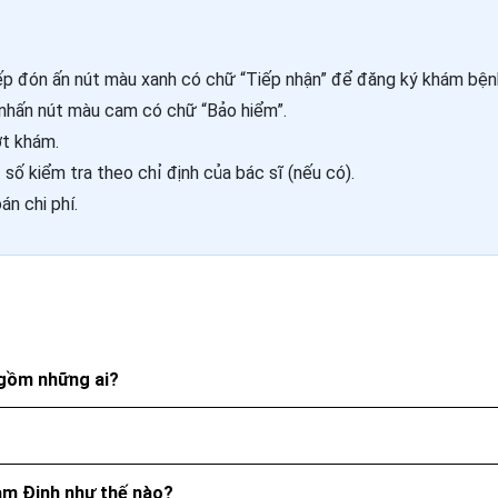
ếp đón ấn nút màu xanh có chữ “Tiếp nhận” để đăng ký khám bện
nhấn nút màu cam có chữ “Bảo hiểm”.
ợt khám.
ố kiểm tra theo chỉ định của bác sĩ (nếu có).
n chi phí.
 gồm những ai?
Nam Định như thế nào?