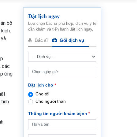
Đặt lịch ngay
cán bộ
Lựa chọn bác sĩ phù hợp, dịch vụ y tế
cần khám và tiến hành đặt lịch ngay.
kịch,
 và
Bác sĩ
Gói dịch vụ
ập
, các
áp ứng
Đặt lịch cho
*
uật
Cho tôi
 tinh
Cho người thân
Thông tin người khám bệnh
*
nh