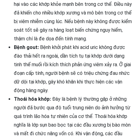
hại vào các khớp khỏe mạnh bên trong cơ thể. Điều này
đã khiến cho nhiều khớp xương và mô bên trong cơ thể
bị viêm nhiễm cùng lúc. Nếu bệnh này không được kiểm
soát tốt sẽ gây ra hàng loạt biến chứng nguy hiểm,
thậm chí là đe dọa đến tính mạng.
Bệnh gout:
Bệnh khởi phát khi acid uric không được
đào thải hết ra ngoài, dần tích tụ tại khớp dưới dạng
tinh thể muối rồi kích thích phản ứng viêm xảy ra. Ở giai
đoạn cấp tính, người bệnh sẽ có triệu chứng đau nhức
dữ dội tại khớp, gây khó khăn khi thực hiện các vận
động hàng ngày.
Thoái hóa khớp:
Đây là bệnh lý thường gặp ở những
người đã bước qua độ tuổi trung niên do ảnh hưởng từ
quá trình lão hóa tự nhiên của cơ thể. Thoái hóa khớp
nghĩa là lớp sụn bao bọc tại các đầu xương bị bào mòn
và mất đi chức năng vốn có. Khi vận động, các đầu