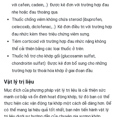
với cafein, cadein,...): Được kê đơn với trường hợp đau
nhẹ hoặc đau thoáng qua.
Thuốc chống viêm không chứa steroid (ibuprofen,
celecoxib, diclofenac,...): Kê đơn điều trị với trường hợp
đau nhức kèm theo triệu chứng viêm sưng.
Tiêm corticoid với trường hợp đau nhức nặng không
thể cải thiện bằng các loại thuốc ở trên.
Thuốc hỗ trợ cho khớp gối (glucosamin sulfat,
chondroitin sulfat): Được kê đơn bổ sung cho những
trường hợp bị thoái hóa khớp ở giai đoạn đầu.
Vật lý trị liệu
Mục đích của phương pháp vật lý trị liệu là cải thiện sức
mạnh cơ bắp và ổn định hoạt động khớp, từ đó bạn có thể
thực hiện các vận động tại khớp một cách dễ dàng hơn. Để
có thể mang lại hiệu quả tốt nhất, bạn nên tiến hành vật lý
trị liệu dưới sự hướng dẫn của chuyên gia xương khớp.