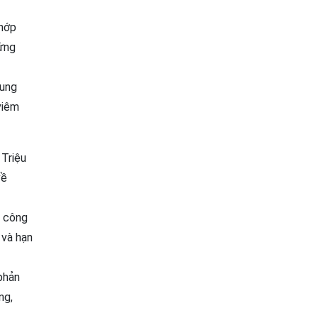
khớp
hứng
xung
viêm
 Triệu
về
n công
 và hạn
phản
ng,