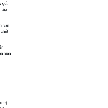
 gối.
h tập
hi vận
 chất
ản
 ăn mặn
 trị