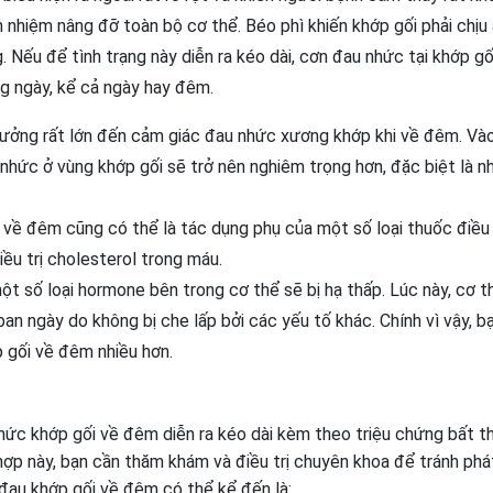
h nhiệm nâng đỡ toàn bộ cơ thể. Béo phì khiến khớp gối phải chịu
. Nếu để tình trạng này diễn ra kéo dài, cơn đau nhức tại khớp gố
ng ngày, kể cả ngày hay đêm.
hưởng rất lớn đến cảm giác đau nhức xương khớp khi về đêm. Và
nhức ở vùng khớp gối sẽ trở nên nghiêm trọng hơn, đặc biệt là 
 về đêm cũng có thể là tác dụng phụ của một số loại thuốc điều 
iều trị cholesterol trong máu.
t số loại hormone bên trong cơ thể sẽ bị hạ thấp. Lúc này, cơ t
an ngày do không bị che lấp bởi các yếu tố khác. Chính vì vậy, b
gối về đêm nhiều hơn.
nhức khớp gối về đêm diễn ra kéo dài kèm theo triệu chứng bất 
g hợp này, bạn cần thăm khám và điều trị chuyên khoa để tránh phá
đau khớp gối về đêm có thể kể đến là: