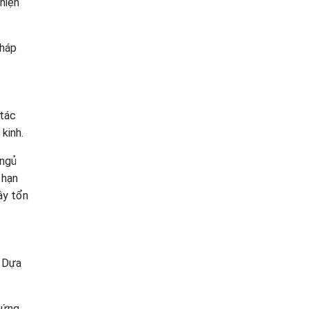
hiện
pháp
 tác
kinh.
 ngủ
 hạn
ây tổn
. Dựa
hứng