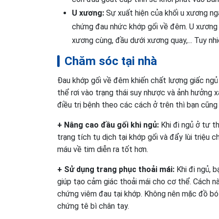
U xương:
Sự xuất hiện của khối u xương ng
chứng đau nhức khớp gối về đêm. U xương ch
xương cùng, đầu dưới xương quay,... Tuy nhi
Chăm sóc tại nhà
Đau khớp gối về đêm khiến chất lượng giấc ngủ b
thể rơi vào trạng thái suy nhược và ảnh hưởng 
điều trị bệnh theo các cách ở trên thì bạn cũng
+ Nâng cao đầu gối khi ngủ:
Khi đi ngủ ở tư t
trạng tích tụ dịch tại khớp gối và đẩy lùi triệu
máu về tim diễn ra tốt hơn.
+ Sử dụng trang phục thoải mái:
Khi đi ngủ, 
giúp tạo cảm giác thoải mái cho cơ thể. Cách nà
chứng viêm đau tại khớp. Không nên mặc đồ bó s
chứng tê bì chân tay.