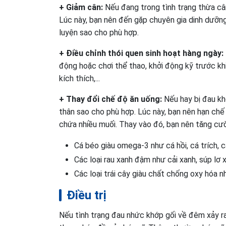
+ Giảm cân:
Nếu đang trong tình trạng thừa câ
Lúc này, bạn nên đến gặp chuyên gia dinh dưỡn
luyện sao cho phù hợp.
+ Điều chỉnh thói quen sinh hoạt hàng ngày:
động hoặc chơi thể thao, khởi động kỹ trước khi
kích thích,...
+ Thay đổi chế độ ăn uống:
Nếu hay bị đau kh
thân sao cho phù hợp. Lúc này, bạn nên hạn ch
chứa nhiều muối. Thay vào đó, bạn nên tăng c
Cá béo giàu omega-3 như cá hồi, cá trích, cá
Các loại rau xanh đậm như cải xanh, súp lơ x
Các loại trái cây giàu chất chống oxy hóa nh
Điều trị
Nếu tình trạng đau nhức khớp gối về đêm xảy r