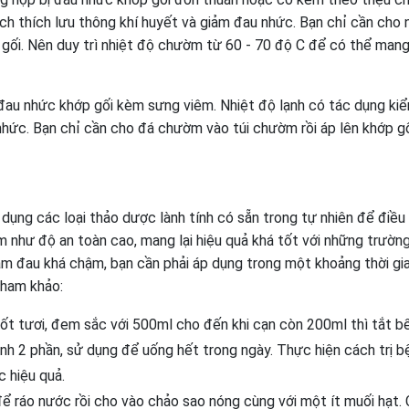
ch thích lưu thông khí huyết và giảm đau nhức. Bạn chỉ cần cho
gối. Nên duy trì nhiệt độ chườm từ 60 - 70 độ C để có thể mang 
đau nhức khớp gối kèm sưng viêm. Nhiệt độ lạnh có tác dụng ki
nhức. Bạn chỉ cần cho đá chườm vào túi chườm rồi áp lên khớp gố
dụng các loại thảo dược lành tính có sẵn trong tự nhiên để điều t
 như độ an toàn cao, mang lại hiệu quả khá tốt với những trườn
giảm đau khá chậm, bạn cần phải áp dụng trong một khoảng thời gi
tham khảo:
ốt tươi, đem sắc với 500ml cho đến khi cạn còn 200ml thì tắt b
nh 2 phần, sử dụng để uống hết trong ngày. Thực hiện cách trị b
c hiệu quả.
ể ráo nước rồi cho vào chảo sao nóng cùng với một ít muối hạt.