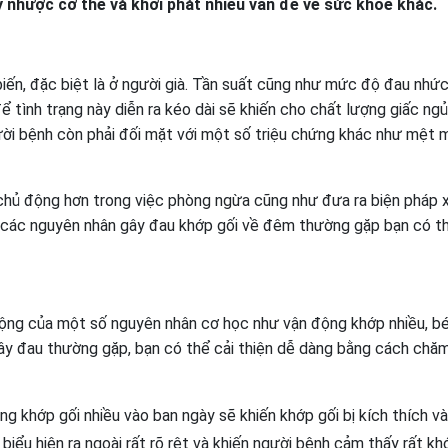
uy nhược cơ thể và khởi phát nhiều vấn đề về sức khỏe khác.
biến, đặc biệt là ở người già. Tần suất cũng như mức độ đau nhứ
 tình trạng này diễn ra kéo dài sẽ khiến cho chất lượng giấc ng
ười bệnh còn phải đối mặt với một số triệu chứng khác như mệt m
chủ động hơn trong việc phòng ngừa cũng như đưa ra biện pháp x
à các nguyên nhân gây đau khớp gối về đêm thường gặp bạn có t
ộng của một số nguyên nhân cơ học như vận động khớp nhiều, bé
n gây đau thường gặp, bạn có thể cải thiện dễ dàng bằng cách chă
g khớp gối nhiều vào ban ngày sẽ khiến khớp gối bị kích thích v
biểu hiện ra ngoài rất rõ rệt và khiến người bệnh cảm thấy rất khó