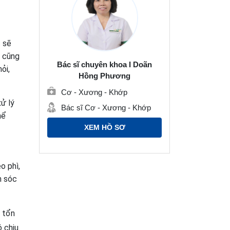
c sẽ
ủ cũng
Bác sĩ chuyên khoa I Doãn
ỏi,
Hồng Phương
Cơ - Xương - Khớp
ử lý
Bác sĩ Cơ - Xương - Khớp
hể
XEM HỒ SƠ
o phì,
m sóc
à tổn
 chịu.