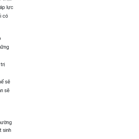
 áp lực
i có
o
những
trị
hể sẽ
ạn sẽ
thường
t sinh