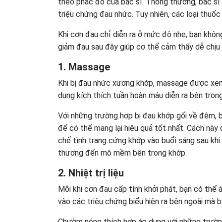
theo phác đồ của bác sĩ. Thông thường, bác sĩ
triệu chứng đau nhức. Tuy nhiên, các loại thuố
Khi cơn đau chỉ diễn ra ở mức độ nhẹ, bạn khôn
giảm đau sau đây giúp cơ thể cảm thấy dễ chịu 
1. Massage
Khi bị đau nhức xương khớp, massage được xem
dụng kích thích tuần hoàn máu diễn ra bên trong
Với những trường hợp bị đau khớp gối về đêm, b
để có thể mang lại hiệu quả tốt nhất. Cách này
chế tình trạng cứng khớp vào buổi sáng sau khi
thương đến mô mềm bên trong khớp.
2. Nhiệt trị liệu
Mỗi khi cơn đau cấp tính khởi phát, bạn có th
vào các triệu chứng biểu hiện ra bên ngoài mà
Chườm nóng thích hợp áp dụng với những trườn