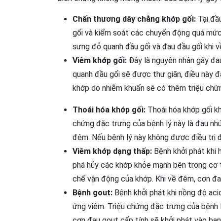
Chấn thương dây chằng khớp gối:
Tại đầu
gối và kiểm soát các chuyển động quá mức.
sưng đỏ quanh đầu gối và đau đầu gối khi 
Viêm khớp gối:
Đây là nguyên nhân gây đau
quanh đầu gối sẽ được thư giãn, điều này 
khớp do nhiễm khuẩn sẽ có thêm triệu chứ
Thoái hóa khớp gối:
Thoái hóa khớp gối kh
chứng đặc trưng của bệnh lý này là đau nhứ
đêm. Nếu bệnh lý này không được điều trị đ
Viêm khớp dạng thấp:
Bệnh khởi phát khi h
phá hủy các khớp khỏe mạnh bên trong cơ th
chế vận động của khớp. Khi về đêm, cơn đau
Bệnh gout:
Bệnh khởi phát khi nồng độ acid
ứng viêm. Triệu chứng đặc trưng của bệnh 
cơn đau gout cấp tính sẽ khởi phát vào ba