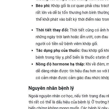
Béo phì:
Khớp gối là cơ quan phải chịu trác
rất lớn và dễ bị tổn thương hơn bình thường
thể khởi phát vào bất kỳ thời điểm nào tro
Thời tiết thay đổi:
Thời tiết cũng có ảnh 
những ngày trời lạnh hoặc ẩm ướt, cơn đau 
người có tiền sử bệnh viêm khớp gối.
Tác dụng phụ của thuốc:
Đau khớp gối khi
bệnh trong tây y, phổ biến là thuốc statin đ
Nồng độ hormone hạ thấp:
Khi về đêm, mộ
dễ dàng nhận được tín hiệu đau hơn so với b
có cảm nhận được cảm giác đau nhức khớp 
Nguyên nhân bệnh lý
Ngoài nguyên nhân cơ học, nếu tình trạng đau 
thì rất có thể là dấu hiệu của bệnh lý. Ở trườn
biến chứng không mong muốn. Các bệnh lý gây 