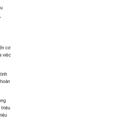
ệu
,
iến cơ
i việc
tình
 hoàn
ỏng
triệu
riệu