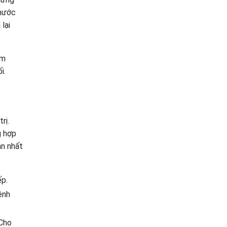
 nước
lại
ểm
i.
rị.
g hợp
an nhất
ếp.
ệnh
 Cho