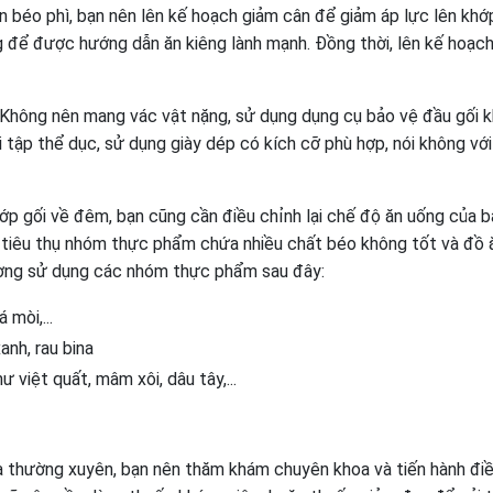
n béo phì, bạn nên lên kế hoạch giảm cân để giảm áp lực lên khớp
g để được hướng dẫn ăn kiêng lành mạnh. Đồng thời, lên kế hoạc
Không nên mang vác vật nặng, sử dụng dụng cụ bảo vệ đầu gối k
 tập thể dục, sử dụng giày dép có kích cỡ phù hợp, nói không với
ớp gối về đêm, bạn cũng cần điều chỉnh lại chế độ ăn uống của b
ế tiêu thụ nhóm thực phẩm chứa nhiều chất béo không tốt và đồ
ường sử dụng các nhóm thực phẩm sau đây:
 mòi,...
anh, rau bina
ư việt quất, mâm xôi, dâu tây,...
a thường xuyên, bạn nên thăm khám chuyên khoa và tiến hành điều