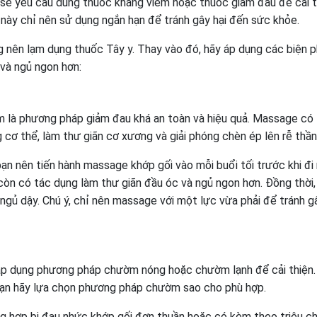
 sẽ yêu cầu dùng thuốc kháng viêm hoặc thuốc giảm đau để cải t
c này chỉ nên sử dụng ngắn hạn để tránh gây hại đến sức khỏe.
g nên lạm dụng thuốc Tây y. Thay vào đó, hãy áp dụng các biện 
và ngủ ngon hơn:
 là phương pháp giảm đau khá an toàn và hiệu quả. Massage có
 cơ thể, làm thư giãn cơ xương và giải phóng chèn ép lên rễ thần 
ạn nên tiến hành massage khớp gối vào mỗi buổi tối trước khi đi
 còn có tác dụng làm thư giãn đầu óc và ngủ ngon hơn. Đồng thời,
 ngủ dậy. Chú ý, chỉ nên massage với một lực vừa phải để tránh g
ể áp dụng phương pháp chườm nóng hoặc chườm lạnh để cải thiện
 bạn hãy lựa chọn phương pháp chườm sao cho phù hợp.
g hợp bị đau nhức khớp gối đơn thuần hoặc có kèm theo triệu c