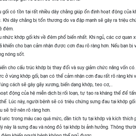
 gối có tồn tại rất nhiều dây chằng giúp ổn định hoạt động của 
 Khi dây chằng bị tổn thương do va đập mạnh sẽ gây ra triệu c
về đêm.
 nhức khớp gối khi về đêm phổ biến nhất. Khi ngủ, các cơ quan 
đã khiến cho bạn cảm nhận được cơn đau rõ ràng hơn. Nếu bạn bị 
ng nóng sốt.
iến cho cấu trúc khớp bị thay đổi và suy giảm chức năng vốn có.
c ở vùng khớp gối, bạn có thể cảm nhận cơn đau rất rõ ràng khi 
úng cách sẽ gây gãy xương, biến dạng khớp, teo cơ,...
oạt động của hệ miễn dịch bị rối loạn, tự tạo ra kháng thể để tấ
ể. Lúc này, người bệnh sẽ có triệu chứng sưng đau tại khớp gối
 sẽ trở nên rõ ràng hơn.
 uric trong máu cao quá mức, dần tích tụ tại khớp và kích thích 
lý này là sưng đau và nóng đỏ tại khớp bị ảnh hưởng. Thông thườ
n đêm khiến người bệnh không thể ngủ được.