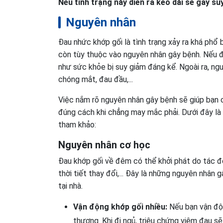
Nếu tình trạng này diễn ra kéo dài sẽ gây s
Nguyên nhân
Đau nhức khớp gối là tình trạng xảy ra khá phổ 
còn tùy thuộc vào nguyên nhân gây bệnh. Nếu để
như sức khỏe bị suy giảm đáng kể. Ngoài ra, ng
chóng mắt, đau đầu,...
Việc nắm rõ nguyên nhân gây bệnh sẽ giúp bạn 
đúng cách khi chẳng may mắc phải. Dưới đây l
tham khảo:
Nguyên nhân cơ học
Đau khớp gối về đêm có thể khởi phát do tác đ
thời tiết thay đổi,... Đây là những nguyên nhâ
tại nhà.
Vận động khớp gối nhiều:
Nếu bạn vận độn
thương. Khi đi ngủ, triệu chứng viêm đau sẽ 