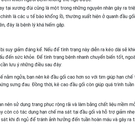
ay tại xương đùi cũng là một trong những nguyên nhân gây ra tri
ính là các u tế bào khổng lồ, thường xuất hiện ở quanh đầu gối
ên, đây là bệnh lý khá hiếm gặp.
ị suy giảm đáng kể. Nếu để tình trạng này diễn ra kéo dài sẽ kh
xấu đến sức khỏe. Để tình trạng bệnh nhanh chuyển biến tốt, ngoà
 cần lưu ý những điều sau đây:
hế nằm ngửa, bạn nên kê đầu gối cao hơn so với tim giúp hạn chế 
 chứng sưng đau. Đồng thời, kê cao đầu gối còn giúp quá trình tuần
bạn nên sử dụng trang phục rộng rãi và làm bằng chất liệu mềm m
y còn có tác dụng hạn chế ma sát tại đầu gối và hỗ trợ giảm nhẹ 
át khi đi ngủ để tránh ảnh hưởng đến tuần hoàn máu và gây ra t