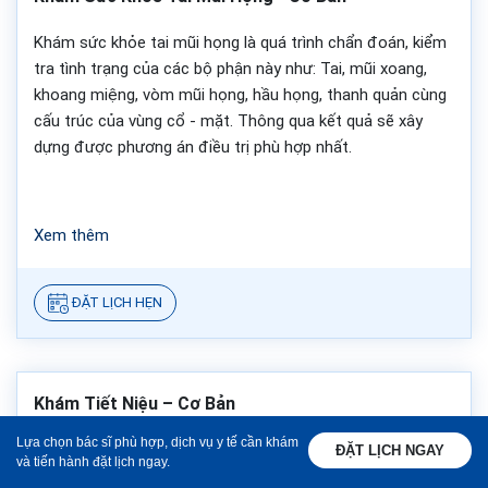
Khám sức khỏe tai mũi họng là quá trình chẩn đoán, kiểm
tra tình trạng của các bộ phận này như: Tai, mũi xoang,
khoang miệng, vòm mũi họng, hầu họng, thanh quản cùng
cấu trúc của vùng cổ - mặt. Thông qua kết quả sẽ xây
dựng được phương án điều trị phù hợp nhất.
Xem thêm
ĐẶT LỊCH HẸN
Khám Tiết Niệu – Cơ Bản
Lựa chọn bác sĩ phù hợp, dịch vụ y tế cần khám
Gói dịch vụ khám tiết niệu - Cơ bản tích hợp nhiều
ĐẶT LỊCH NGAY
và tiến hành đặt lịch ngay.
phương pháp như: Khám thực thể (sờ, nhìn, gõ), các xét