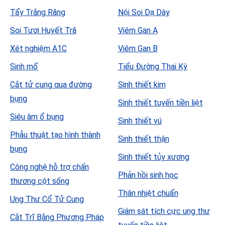
Tẩy Trắng Răng
Nội Soi Dạ Dày
Soi Tươi Huyết Tră
Viêm Gan A
Xét nghiệm A1C
Viêm Gan B
Sinh mổ
Tiểu Đường Thai Kỳ
Cắt tử cung qua đường
Sinh thiết kim
bụng
Sinh thiết tuyến tiền liệt
Siêu âm ổ bụng
Sinh thiết vú
Phẫu thuật tạo hình thành
Sinh thiết thận
bụng
Sinh thiết tủy xương
Công nghệ hỗ trợ chấn
Phản hồi sinh học
thương cột sống
Thân nhiệt chuẩn
Ung Thư Cổ Tử Cung
Giám sát tích cực ung thư
Cắt Trĩ Bằng Phương Pháp