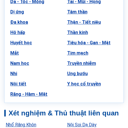
Da - Tóc - Móng
Tai - Mũi - Họng
Dị ứng
Tâm thần
Đa khoa
Thận - Tiết niệu
Hô hấp
Thần kinh
Huyết học
Tiêu hóa - Gan - Mật
Mắt
Tim mạch
Nam học
Truyền nhiễm
Nhi
Ung bướu
Nội tiết
Y học cổ truyền
Răng - Hàm - Mặt
Xét nghiệm & Thủ thuật liên quan
Nhổ Răng Khôn
Nội Soi Dạ Dày